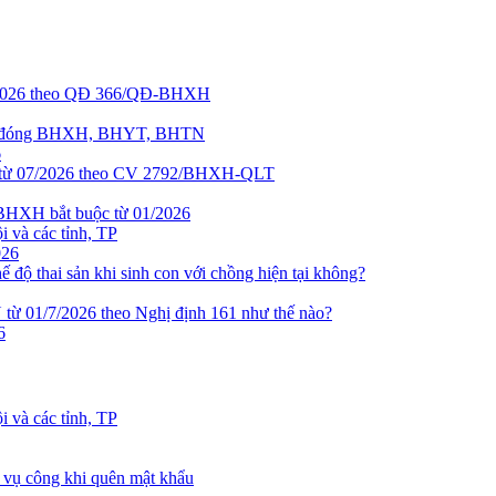
5/2026 theo QĐ 366/QĐ-BHXH
ơng đóng BHXH, BHYT, BHTN
6
h từ 07/2026 theo CV 2792/BHXH-QLT
 BHXH bắt buộc từ 01/2026
 và các tỉnh, TP
026
 độ thai sản khi sinh con với chồng hiện tại không?
 01/7/2026 theo Nghị định 161 như thế nào?
6
 và các tỉnh, TP
 vụ công khi quên mật khẩu