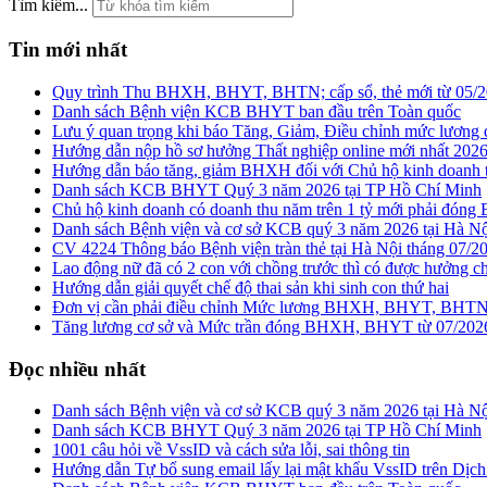
Tìm kiếm...
Tin mới nhất
Quy trình Thu BHXH, BHYT, BHTN; cấp sổ, thẻ mới từ 0
Danh sách Bệnh viện KCB BHYT ban đầu trên Toàn quốc
Lưu ý quan trọng khi báo Tăng, Giảm, Điều chỉnh mức lư
Hướng dẫn nộp hồ sơ hưởng Thất nghiệp online mới nhất 202
Hướng dẫn báo tăng, giảm BHXH đối với Chủ hộ kinh doan
Danh sách KCB BHYT Quý 3 năm 2026 tại TP Hồ Chí Minh
Chủ hộ kinh doanh có doanh thu năm trên 1 tỷ mới phải đóng
Danh sách Bệnh viện và cơ sở KCB quý 3 năm 2026 tại Hà Nội
CV 4224 Thông báo Bệnh viện tràn thẻ tại Hà Nội tháng 07/2
Lao động nữ đã có 2 con với chồng trước thì có được hưởng chế
Hướng dẫn giải quyết chế độ thai sản khi sinh con thứ hai
Đơn vị cần phải điều chỉnh Mức lương BHXH, BHYT, BHTN từ
Tăng lương cơ sở và Mức trần đóng BHXH, BHYT từ 07/202
Đọc nhiều nhất
Danh sách Bệnh viện và cơ sở KCB quý 3 năm 2026 tại Hà Nội
Danh sách KCB BHYT Quý 3 năm 2026 tại TP Hồ Chí Minh
1001 câu hỏi về VssID và cách sửa lỗi, sai thông tin
Hướng dẫn Tự bổ sung email lấy lại mật khẩu VssID trên Dịch