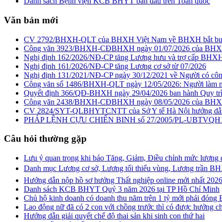
Danh sách Bệnh viện KCB BHYT ban đầu trên Toàn quốc
Văn bản mới
CV 2792/BHXH-QLT của BHXH Việt Nam về BHXH bắt buộc 
Công văn 3923/BHXH-CĐBHXH ngày 01/07/2026 của BHXH Hà N
Nghị định 162/2026/NĐ-CP tăng Lương hưu và trợ cấp BHXH
Nghị định 161/2026/NĐ-CP tăng Lương cơ sở từ 07/2026
Nghị định 131/2021/NĐ-CP ngày 30/12/2021 về Người có cô
Công văn số 1486/BHXH-QLT ngày 12/05/2026: Người làm n
Quyết định 366/QĐ-BHXH ngày 29/04/2026 ban hành Quy trì
Công văn 2438/BHXH-CĐBHXH ngày 08/05/2026 của BHX
CV 2824/SYT-QLBHYTCNTT của Sở Y tế Hà Nội hướng dẫ
PHÁP LỆNH CỰU CHIẾN BINH số 27/2005/PL-UBTVQH11 c
Câu hỏi thường gặp
Lưu ý quan trọng khi báo Tăng, Giảm, Điều chỉnh mức lư
Danh mục Lương cơ sở, Lương tối thiểu vùng, Lương trần
Hướng dẫn nộp hồ sơ hưởng Thất nghiệp online mới nhất 202
Danh sách KCB BHYT Quý 3 năm 2026 tại TP Hồ Chí Minh
Chủ hộ kinh doanh có doanh thu năm trên 1 tỷ mới phải đóng
Lao động nữ đã có 2 con với chồng trước thì có được hưởng chế
Hướng dẫn giải quyết chế độ thai sản khi sinh con thứ hai