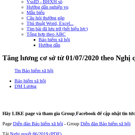
VssID - BHXH số
Hướng dẫn nghiệp vụ
Mẫu biểu
Câu hỏi thường gặp
Thủ thuật Word, Excel...
Tìm bài đã lưu trữ (hết hiệu lực)
Tổng hợp theo ABC
Bảo hiểm xã hội
Hướng dẫn
Tăng lương cơ sở từ 01/07/2020 theo Nghị
Tin Bảo hiểm xã hội
Bảo hiểm xã hội
DM Lương
Hãy LIKE page và tham gia Group
Facebook để cập nhật tin t
Page
Diễn đàn Bảo hiểm xã hội
-
Group
Diễn đàn Bảo hiểm xã hội
Tải
Nghị quyết 86/2019 (PDF)