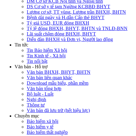
DM Cơ sở KCB Nội tỉnh và Ngoại tỉnh
DS Cơ sở y tế tạm Ngừng KCBBĐ BHYT
Lương cơ sở, TT vùng, Lương trần BHXH, BHTN
Bệnh dài ngày và H.dẫn Cấp thẻ BHYT
Tỷ giá USD, EUR đóng BHXH
Tỷ lệ đóng BHXH, BHYT, BHTN và TNLĐ-BNN
Lãi suất chậm đóng BHXH, BHYT
Diễn đàn BHXH và Đơn vị, Người lao động
Tin tức
Tin Bảo hiểm Xã hội
Tin Kinh tế - Xã hội
Tin nổi bật
Văn bản - Hỗ trợ
Văn bản BHXH, BHYT, BHTN
Văn bản liên quan khác
Download mẫu biểu, phần mềm
Văn bản tổng hợp
Bộ luật - Luật
Nghị định
Thông tư
Văn bản đã lưu trữ (hết hiệu lực)
Chuyên mục
Bảo hiểm xã hội
Bảo hiểm y tế
Bảo hiểm thất nghiệp