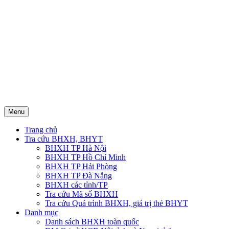
Menu
Trang chủ
Tra cứu BHXH, BHYT
BHXH TP Hà Nội
BHXH TP Hồ Chí Minh
BHXH TP Hải Phòng
BHXH TP Đà Nẵng
BHXH các tỉnh/TP
Tra cứu Mã số BHXH
Tra cứu Quá trình BHXH, giá trị thẻ BHYT
Danh mục
Danh sách BHXH toàn quốc