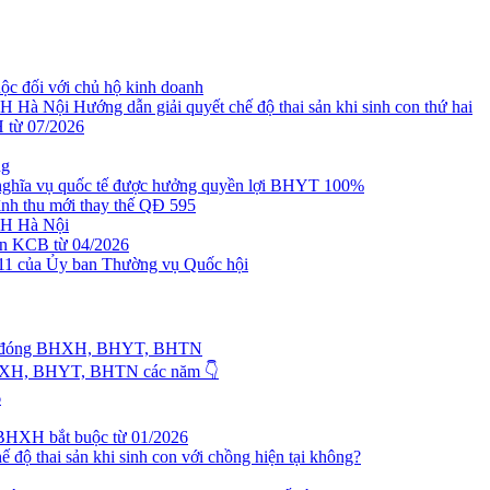
đối với chủ hộ kinh doanh
ội Hướng dẫn giải quyết chế độ thai sản khi sinh con thứ hai
 từ 07/2026
ng
ghĩa vụ quốc tế được hưởng quyền lợi BHYT 100%
nh thu mới thay thế QĐ 595
H Hà Nội
n KCB từ 04/2026
ủa Ủy ban Thường vụ Quốc hội
ơng đóng BHXH, BHYT, BHTN
 BHXH, BHYT, BHTN các năm 👇
6
 BHXH bắt buộc từ 01/2026
 độ thai sản khi sinh con với chồng hiện tại không?