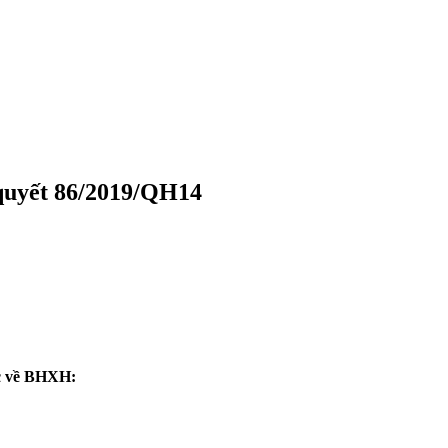
 quyết 86/2019/QH14
ức về BHXH: