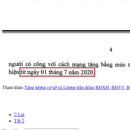
Tham khảo
Tăng lương cơ sở và Lương trần đóng BHXH, BHYT,
Lui
Tới