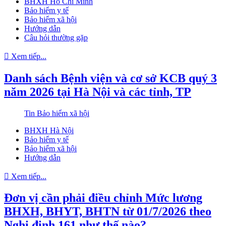
BHXH Hồ Chí Minh
Bảo hiểm y tế
Bảo hiểm xã hội
Hướng dẫn
Câu hỏi thường gặp
Xem tiếp...
Danh sách Bệnh viện và cơ sở KCB quý 3
năm 2026 tại Hà Nội và các tỉnh, TP
Tin Bảo hiểm xã hội
BHXH Hà Nội
Bảo hiểm y tế
Bảo hiểm xã hội
Hướng dẫn
Xem tiếp...
Đơn vị cần phải điều chỉnh Mức lương
BHXH, BHYT, BHTN từ 01/7/2026 theo
Nghị định 161 như thế nào?