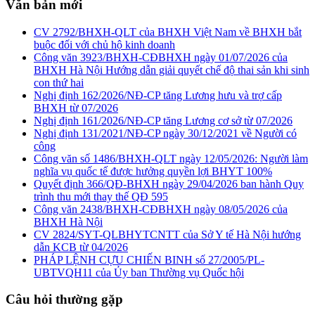
Văn bản mới
CV 2792/BHXH-QLT của BHXH Việt Nam về BHXH bắt
buộc đối với chủ hộ kinh doanh
Công văn 3923/BHXH-CĐBHXH ngày 01/07/2026 của
BHXH Hà Nội Hướng dẫn giải quyết chế độ thai sản khi sinh
con thứ hai
Nghị định 162/2026/NĐ-CP tăng Lương hưu và trợ cấp
BHXH từ 07/2026
Nghị định 161/2026/NĐ-CP tăng Lương cơ sở từ 07/2026
Nghị định 131/2021/NĐ-CP ngày 30/12/2021 về Người có
công
Công văn số 1486/BHXH-QLT ngày 12/05/2026: Người làm
nghĩa vụ quốc tế được hưởng quyền lợi BHYT 100%
Quyết định 366/QĐ-BHXH ngày 29/04/2026 ban hành Quy
trình thu mới thay thế QĐ 595
Công văn 2438/BHXH-CĐBHXH ngày 08/05/2026 của
BHXH Hà Nội
CV 2824/SYT-QLBHYTCNTT của Sở Y tế Hà Nội hướng
dẫn KCB từ 04/2026
PHÁP LỆNH CỰU CHIẾN BINH số 27/2005/PL-
UBTVQH11 của Ủy ban Thường vụ Quốc hội
Câu hỏi thường gặp