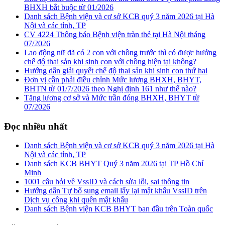
BHXH bắt buộc từ 01/2026
Danh sách Bệnh viện và cơ sở KCB quý 3 năm 2026 tại Hà
Nội và các tỉnh, TP
CV 4224 Thông báo Bệnh viện tràn thẻ tại Hà Nội tháng
07/2026
Lao động nữ đã có 2 con với chồng trước thì có được hưởng
chế độ thai sản khi sinh con với chồng hiện tại không?
Hướng dẫn giải quyết chế độ thai sản khi sinh con thứ hai
Đơn vị cần phải điều chỉnh Mức lương BHXH, BHYT,
BHTN từ 01/7/2026 theo Nghị định 161 như thế nào?
Tăng lương cơ sở và Mức trần đóng BHXH, BHYT từ
07/2026
Đọc nhiều nhất
Danh sách Bệnh viện và cơ sở KCB quý 3 năm 2026 tại Hà
Nội và các tỉnh, TP
Danh sách KCB BHYT Quý 3 năm 2026 tại TP Hồ Chí
Minh
1001 câu hỏi về VssID và cách sửa lỗi, sai thông tin
Hướng dẫn Tự bổ sung email lấy lại mật khẩu VssID trên
Dịch vụ công khi quên mật khẩu
Danh sách Bệnh viện KCB BHYT ban đầu trên Toàn quốc