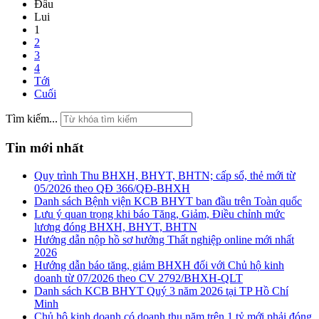
Đầu
Lui
1
2
3
4
Tới
Cuối
Tìm kiếm...
Tin mới nhất
Quy trình Thu BHXH, BHYT, BHTN; cấp sổ, thẻ mới từ
05/2026 theo QĐ 366/QĐ-BHXH
Danh sách Bệnh viện KCB BHYT ban đầu trên Toàn quốc
Lưu ý quan trọng khi báo Tăng, Giảm, Điều chỉnh mức
lương đóng BHXH, BHYT, BHTN
Hướng dẫn nộp hồ sơ hưởng Thất nghiệp online mới nhất
2026
Hướng dẫn báo tăng, giảm BHXH đối với Chủ hộ kinh
doanh từ 07/2026 theo CV 2792/BHXH-QLT
Danh sách KCB BHYT Quý 3 năm 2026 tại TP Hồ Chí
Minh
Chủ hộ kinh doanh có doanh thu năm trên 1 tỷ mới phải đóng