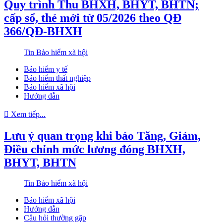
Quy trình Thu BHXH, BHYT, BHTN;
cấp sổ, thẻ mới từ 05/2026 theo QĐ
366/QĐ-BHXH
Tin Bảo hiểm xã hội
Bảo hiểm y tế
Bảo hiểm thất nghiệp
Bảo hiểm xã hội
Hướng dẫn
Xem tiếp...
Lưu ý quan trọng khi báo Tăng, Giảm,
Điều chỉnh mức lương đóng BHXH,
BHYT, BHTN
Tin Bảo hiểm xã hội
Bảo hiểm xã hội
Hướng dẫn
Câu hỏi thường gặp