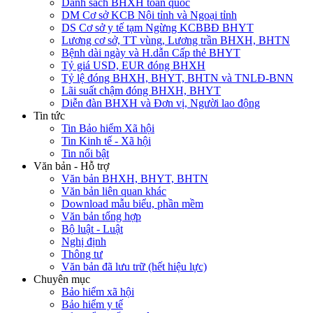
Danh sách BHXH toàn quốc
DM Cơ sở KCB Nội tỉnh và Ngoại tỉnh
DS Cơ sở y tế tạm Ngừng KCBBĐ BHYT
Lương cơ sở, TT vùng, Lương trần BHXH, BHTN
Bệnh dài ngày và H.dẫn Cấp thẻ BHYT
Tỷ giá USD, EUR đóng BHXH
Tỷ lệ đóng BHXH, BHYT, BHTN và TNLĐ-BNN
Lãi suất chậm đóng BHXH, BHYT
Diễn đàn BHXH và Đơn vị, Người lao động
Tin tức
Tin Bảo hiểm Xã hội
Tin Kinh tế - Xã hội
Tin nổi bật
Văn bản - Hỗ trợ
Văn bản BHXH, BHYT, BHTN
Văn bản liên quan khác
Download mẫu biểu, phần mềm
Văn bản tổng hợp
Bộ luật - Luật
Nghị định
Thông tư
Văn bản đã lưu trữ (hết hiệu lực)
Chuyên mục
Bảo hiểm xã hội
Bảo hiểm y tế