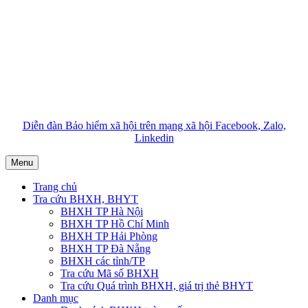
Diễn đàn Bảo hiểm xã hội trên mạng xã hội Facebook, Zalo,
Linkedin
Menu
Trang chủ
Tra cứu BHXH, BHYT
BHXH TP Hà Nội
BHXH TP Hồ Chí Minh
BHXH TP Hải Phòng
BHXH TP Đà Nẵng
BHXH các tỉnh/TP
Tra cứu Mã số BHXH
Tra cứu Quá trình BHXH, giá trị thẻ BHYT
Danh mục