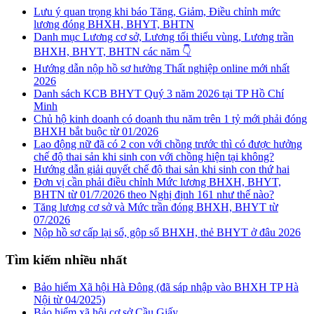
Lưu ý quan trọng khi báo Tăng, Giảm, Điều chỉnh mức
lương đóng BHXH, BHYT, BHTN
Danh mục Lương cơ sở, Lương tối thiểu vùng, Lương trần
BHXH, BHYT, BHTN các năm 👇
Hướng dẫn nộp hồ sơ hưởng Thất nghiệp online mới nhất
2026
Danh sách KCB BHYT Quý 3 năm 2026 tại TP Hồ Chí
Minh
Chủ hộ kinh doanh có doanh thu năm trên 1 tỷ mới phải đóng
BHXH bắt buộc từ 01/2026
Lao động nữ đã có 2 con với chồng trước thì có được hưởng
chế độ thai sản khi sinh con với chồng hiện tại không?
Hướng dẫn giải quyết chế độ thai sản khi sinh con thứ hai
Đơn vị cần phải điều chỉnh Mức lương BHXH, BHYT,
BHTN từ 01/7/2026 theo Nghị định 161 như thế nào?
Tăng lương cơ sở và Mức trần đóng BHXH, BHYT từ
07/2026
Nộp hồ sơ cấp lại sổ, gộp sổ BHXH, thẻ BHYT ở đâu 2026
Tìm kiếm nhiều nhất
Bảo hiểm Xã hội Hà Đông (đã sáp nhập vào BHXH TP Hà
Nội từ 04/2025)
Bảo hiểm xã hội cơ sở Cầu Giấy