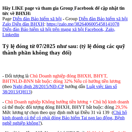
Hãy LIKE page và tham gia Group
Facebook để cập nhật tin
tức về BHXH:
Page
Diễn đàn Bảo hiểm xã hội
-
Group
Diễn đàn Bảo hiểm xã hội
Zalo Diễn đàn BHXH
:
https://zalo.me/3826406005458141078
Diễn đàn Bảo hiểm xã hội trên mạng xã hội Facebook, Zalo,
Linkedin
Tỷ lệ đóng từ 07/2025 như sau: (tỷ lệ đóng các quỹ
thành phần không thay đổi)
- Đối tượng là
Chủ Doanh nghiệp đóng BHXH, BHYT,
BHTNLĐ-BNN bắt buộc: đóng 32%
Nếu có hưởng tiền lương
(theo
Nghị định 28/2015/NĐ-CP
hướng dẫn
Luật việc làm số
38/2013/QH13
)
-
Chủ Doanh nghiệp Không hưởng tiền lương + Chủ hộ kinh doanh
cá thể thuộc đối tượng đóng BHXH, BHYT bắt buộc: đóng
29,5%
Mức lương tự chọn theo quy định mới tại Điều 31 và 139 (
Chủ hộ
kinh doanh cá thể có phải đóng Bảo hiểm Tai nạn lao động, Bệnh
nghề nghiệp không?
).