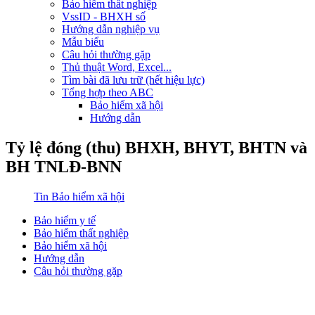
Bảo hiểm thất nghiệp
VssID - BHXH số
Hướng dẫn nghiệp vụ
Mẫu biểu
Câu hỏi thường gặp
Thủ thuật Word, Excel...
Tìm bài đã lưu trữ (hết hiệu lực)
Tổng hợp theo ABC
Bảo hiểm xã hội
Hướng dẫn
Tỷ lệ đóng (thu) BHXH, BHYT, BHTN và
BH TNLĐ-BNN
Tin Bảo hiểm xã hội
Bảo hiểm y tế
Bảo hiểm thất nghiệp
Bảo hiểm xã hội
Hướng dẫn
Câu hỏi thường gặp