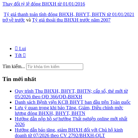
Thay đổi tỷ lệ đóng BHXH từ 01/01/2016
Tỷ giá thanh toán tính đóng BHXH, BHYT, BHTN từ 01/01/2021
trở về trước
và
Tỷ giá thoái thu BHXH trước năm 2007
Lui
Tới
Tìm kiếm...
Tin mới nhất
Quy trình Thu BHXH, BHYT, BHTN; cấp sổ, thẻ mới từ
05/2026 theo QĐ 366/QĐ-BHXH
Danh sách Bệnh viện KCB BHYT ban đầu trên Toàn quốc
Lưu ý quan trọng khi báo Tăng, Giảm, Điều chỉnh mức
lương đóng BHXH, BHYT, BHTN
Hướng dẫn nộp hồ sơ hưởng Thất nghiệp online mới nhất
2026
Hướng dẫn báo tăng, giảm BHXH đối với Chủ hộ kinh
doanh từ 07/2026 theo CV 2792/BHXH-QLT