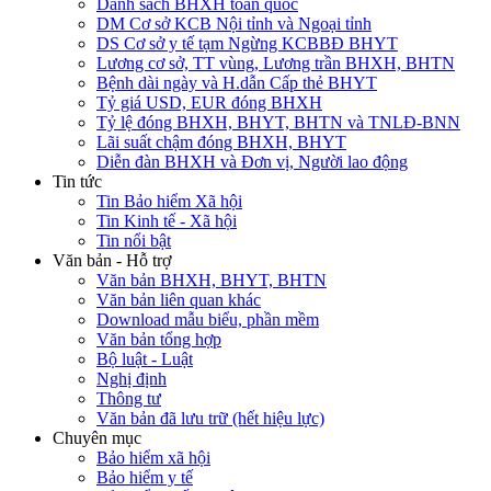
Danh sách BHXH toàn quốc
DM Cơ sở KCB Nội tỉnh và Ngoại tỉnh
DS Cơ sở y tế tạm Ngừng KCBBĐ BHYT
Lương cơ sở, TT vùng, Lương trần BHXH, BHTN
Bệnh dài ngày và H.dẫn Cấp thẻ BHYT
Tỷ giá USD, EUR đóng BHXH
Tỷ lệ đóng BHXH, BHYT, BHTN và TNLĐ-BNN
Lãi suất chậm đóng BHXH, BHYT
Diễn đàn BHXH và Đơn vị, Người lao động
Tin tức
Tin Bảo hiểm Xã hội
Tin Kinh tế - Xã hội
Tin nổi bật
Văn bản - Hỗ trợ
Văn bản BHXH, BHYT, BHTN
Văn bản liên quan khác
Download mẫu biểu, phần mềm
Văn bản tổng hợp
Bộ luật - Luật
Nghị định
Thông tư
Văn bản đã lưu trữ (hết hiệu lực)
Chuyên mục
Bảo hiểm xã hội
Bảo hiểm y tế