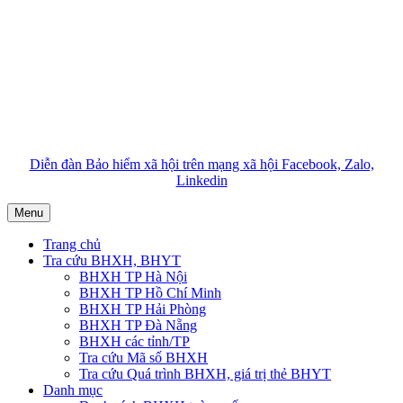
Diễn đàn Bảo hiểm xã hội trên mạng xã hội Facebook, Zalo,
Linkedin
Menu
Trang chủ
Tra cứu BHXH, BHYT
BHXH TP Hà Nội
BHXH TP Hồ Chí Minh
BHXH TP Hải Phòng
BHXH TP Đà Nẵng
BHXH các tỉnh/TP
Tra cứu Mã số BHXH
Tra cứu Quá trình BHXH, giá trị thẻ BHYT
Danh mục