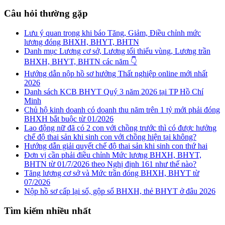
Câu hỏi thường gặp
Lưu ý quan trọng khi báo Tăng, Giảm, Điều chỉnh mức
lương đóng BHXH, BHYT, BHTN
Danh mục Lương cơ sở, Lương tối thiểu vùng, Lương trần
BHXH, BHYT, BHTN các năm 👇
Hướng dẫn nộp hồ sơ hưởng Thất nghiệp online mới nhất
2026
Danh sách KCB BHYT Quý 3 năm 2026 tại TP Hồ Chí
Minh
Chủ hộ kinh doanh có doanh thu năm trên 1 tỷ mới phải đóng
BHXH bắt buộc từ 01/2026
Lao động nữ đã có 2 con với chồng trước thì có được hưởng
chế độ thai sản khi sinh con với chồng hiện tại không?
Hướng dẫn giải quyết chế độ thai sản khi sinh con thứ hai
Đơn vị cần phải điều chỉnh Mức lương BHXH, BHYT,
BHTN từ 01/7/2026 theo Nghị định 161 như thế nào?
Tăng lương cơ sở và Mức trần đóng BHXH, BHYT từ
07/2026
Nộp hồ sơ cấp lại sổ, gộp sổ BHXH, thẻ BHYT ở đâu 2026
Tìm kiếm nhiều nhất