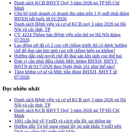
Danh sách KCB BHYT Quý 3 năm 2026 tại TP Hồ Chí
Minh
Chủ hộ kinh doanh có doanh thu năm trên 1 tỷ mới phải đóng
BHXH bắt buộc từ 01/2026
Danh sách Bệnh viện và cơ sở KCB quý 3 năm 2026 tại Hà
Nội và các tỉnh, TP
CV 4224 Thông báo Bệnh viện tràn thẻ tại Hà Nội tháng
07/2026
Lao động nữ đã có 2 con với chồng trước thì có được hưởng
chế độ thai sản khi sinh con với chồng hiện tại không?
Hướng dẫn giải quyết chế độ thai sản khi sinh con thứ hai
Đơn vị cần phải điều chỉnh Mức lương BHXH, BHYT,
BHTN từ 01/7/2026 theo Nghị định 161 như thế nào?
Tăng lương cơ sở và Mức trần đóng BHXH, BHYT từ
07/2026
Đọc nhiều nhất
Danh sách Bệnh viện và cơ sở KCB quý 3 năm 2026 tại Hà
Nội và các tỉnh, TP
Danh sách KCB BHYT Quý 3 năm 2026 tại TP Hồ Chí
Minh
1001 câu hỏi về VssID và cách sửa lỗi, sai thông tin
Hướng dẫn Tự bổ sung email lấy lại mật khẩu VssID trên
Dịch vụ công khi quên mật khẩu