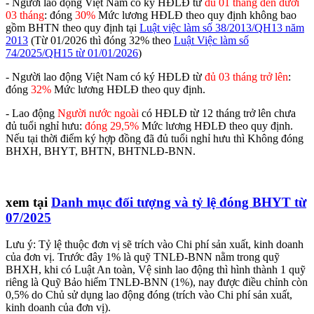
- Người lao động Việt Nam có ký HĐLĐ từ
đủ 01 tháng đến dưới
03 tháng
: đóng
30%
Mức lương HĐLĐ theo quy định không bao
gồm BHTN theo quy định tại
Luật việc làm số 38/2013/QH13 năm
2013
(Từ 01/2026 thì đóng 32% theo
Luật Việc làm số
74/2025/QH15 từ 01/01/2026
)
- Người lao động Việt Nam có ký HĐLĐ từ
đủ 03 tháng trở lên
:
đóng
32%
Mức lương HĐLĐ theo quy định.
- Lao động
Người nước ngoài
có HĐLĐ từ 12 tháng trở lên chưa
đủ tuổi nghỉ hưu:
đóng 29,5%
Mức lương HĐLĐ theo quy định.
Nếu tại thời điểm ký hợp đồng đã đủ tuổi nghỉ hưu thì Không đóng
BHXH, BHYT, BHTN, BHTNLĐ-BNN.
xem tại
Danh mục đối tượng và tỷ lệ đóng BHYT từ
07/2025
Lưu ý: Tỷ lệ thuộc đơn vị sẽ trích vào Chi phí sản xuất, kinh doanh
của đơn vị. Trước đây 1% là quỹ TNLĐ-BNN nằm trong quỹ
BHXH, khi có Luật An toàn, Vệ sinh lao động thì hình thành 1 quỹ
riêng là Quỹ Bảo hiểm TNLĐ-BNN (1%), nay được điều chỉnh còn
0,5% do Chủ sử dụng lao động đóng (trích vào Chi phí sản xuất,
kinh doanh của đơn vị).