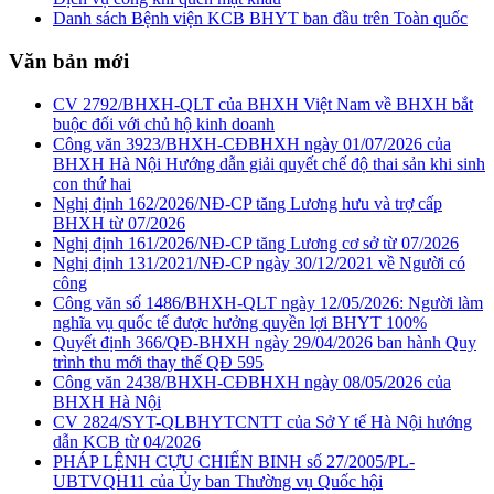
Danh sách Bệnh viện KCB BHYT ban đầu trên Toàn quốc
Văn bản mới
CV 2792/BHXH-QLT của BHXH Việt Nam về BHXH bắt
buộc đối với chủ hộ kinh doanh
Công văn 3923/BHXH-CĐBHXH ngày 01/07/2026 của
BHXH Hà Nội Hướng dẫn giải quyết chế độ thai sản khi sinh
con thứ hai
Nghị định 162/2026/NĐ-CP tăng Lương hưu và trợ cấp
BHXH từ 07/2026
Nghị định 161/2026/NĐ-CP tăng Lương cơ sở từ 07/2026
Nghị định 131/2021/NĐ-CP ngày 30/12/2021 về Người có
công
Công văn số 1486/BHXH-QLT ngày 12/05/2026: Người làm
nghĩa vụ quốc tế được hưởng quyền lợi BHYT 100%
Quyết định 366/QĐ-BHXH ngày 29/04/2026 ban hành Quy
trình thu mới thay thế QĐ 595
Công văn 2438/BHXH-CĐBHXH ngày 08/05/2026 của
BHXH Hà Nội
CV 2824/SYT-QLBHYTCNTT của Sở Y tế Hà Nội hướng
dẫn KCB từ 04/2026
PHÁP LỆNH CỰU CHIẾN BINH số 27/2005/PL-
UBTVQH11 của Ủy ban Thường vụ Quốc hội