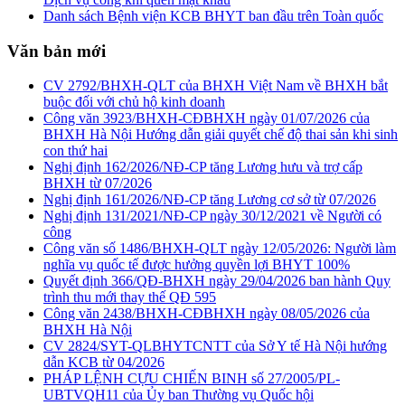
Danh sách Bệnh viện KCB BHYT ban đầu trên Toàn quốc
Văn bản mới
CV 2792/BHXH-QLT của BHXH Việt Nam về BHXH bắt
buộc đối với chủ hộ kinh doanh
Công văn 3923/BHXH-CĐBHXH ngày 01/07/2026 của
BHXH Hà Nội Hướng dẫn giải quyết chế độ thai sản khi sinh
con thứ hai
Nghị định 162/2026/NĐ-CP tăng Lương hưu và trợ cấp
BHXH từ 07/2026
Nghị định 161/2026/NĐ-CP tăng Lương cơ sở từ 07/2026
Nghị định 131/2021/NĐ-CP ngày 30/12/2021 về Người có
công
Công văn số 1486/BHXH-QLT ngày 12/05/2026: Người làm
nghĩa vụ quốc tế được hưởng quyền lợi BHYT 100%
Quyết định 366/QĐ-BHXH ngày 29/04/2026 ban hành Quy
trình thu mới thay thế QĐ 595
Công văn 2438/BHXH-CĐBHXH ngày 08/05/2026 của
BHXH Hà Nội
CV 2824/SYT-QLBHYTCNTT của Sở Y tế Hà Nội hướng
dẫn KCB từ 04/2026
PHÁP LỆNH CỰU CHIẾN BINH số 27/2005/PL-
UBTVQH11 của Ủy ban Thường vụ Quốc hội