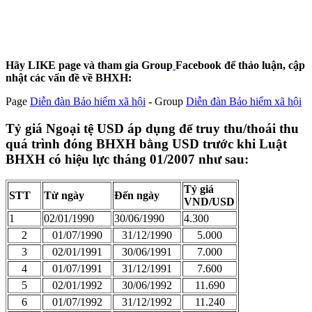
Hãy LIKE page và tham gia Group
Facebook để thảo luận, cập
nhật các vấn đề về BHXH:
Page
Diễn đàn Bảo hiểm xã hội
-
Group
Diễn đàn Bảo hiểm xã hội
Tỷ giá Ngoại tệ USD áp dụng để truy thu/thoái thu
quá trình đóng BHXH bằng USD trước khi Luật
BHXH có hiệu lực tháng 01/2007 như sau:
Tỷ giá
STT
Từ ngày
Đến ngày
VND/USD
1
02/01/1990
30/06/1990
4.300
2
01/07/1990
31/12/1990
5.000
3
02/01/1991
30/06/1991
7.000
4
01/07/1991
31/12/1991
7.600
5
02/01/1992
30/06/1992
11.690
6
01/07/1992
31/12/1992
11.240