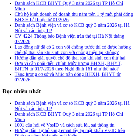
Danh sách KCB BHYT Quý 3 năm 2026 tại TP Hồ Chí
Minh
Chủ hộ kinh doanh có doanh thu năm trên 1 tỷ mới phải đóng
BHXH bắt buộc từ 01/2026
Danh sách Bệnh viện và cơ sở KCB quý 3 năm 2026 tại Hà
Nội và các tỉnh, TP
CV 4224 Thông báo Bệnh viện tràn thẻ tại Hà Nội tháng
07/2026
Lao động nữ đã có 2 con với chồng trước thì có được hưởng
chế độ thai sản khi sinh con với chồng hiện tại không?
Hướng dẫn giải quyết chế độ thai sản khi sinh con thứ hai
Đơn vị cần phải điều chỉnh Mức lương BHXH, BHYT,
BHTN từ 01/7/2026 theo Nghị định 161 như thế nào?
Tăng lương cơ sở và Mức trần đóng BHXH, BHYT từ
07/2026
Đọc nhiều nhất
Danh sách Bệnh viện và cơ sở KCB quý 3 năm 2026 tại Hà
Nội và các tỉnh, TP
Danh sách KCB BHYT Quý 3 năm 2026 tại TP Hồ Chí
Minh
1001 câu hỏi về VssID và cách sửa lỗi, sai thông tin
Hướng dẫn Tự bổ sung email lấy lại mật khẩu VssID trên
Dịch vụ công khi quên mật khẩu