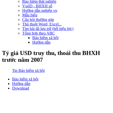
Bảo hiểm thất nghiệp
VssID - BHXH số
Hướng dẫn nghiệp vụ
Mẫu biểu
Câu hỏi thường gặp
Thủ thuật Word, Excel...
Tìm bài đã lưu trữ (hết hiệu lực)
Tổng hợp theo ABC
Bảo hiểm xã hội
Hướng dẫn
Tỷ giá USD truy thu, thoái thu BHXH
trước năm 2007
Tin Bảo hiểm xã hội
Bảo hiểm xã hội
Hướng dẫn
Download