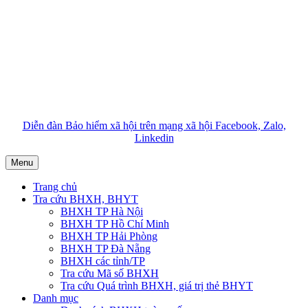
Diễn đàn Bảo hiểm xã hội trên mạng xã hội Facebook, Zalo,
Linkedin
Menu
Trang chủ
Tra cứu BHXH, BHYT
BHXH TP Hà Nội
BHXH TP Hồ Chí Minh
BHXH TP Hải Phòng
BHXH TP Đà Nẵng
BHXH các tỉnh/TP
Tra cứu Mã số BHXH
Tra cứu Quá trình BHXH, giá trị thẻ BHYT
Danh mục