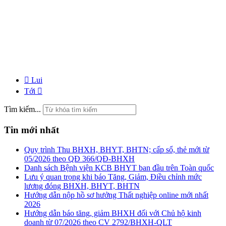
Lui
Tới
Tìm kiếm...
Tin mới nhất
Quy trình Thu BHXH, BHYT, BHTN; cấp sổ, thẻ mới từ
05/2026 theo QĐ 366/QĐ-BHXH
Danh sách Bệnh viện KCB BHYT ban đầu trên Toàn quốc
Lưu ý quan trọng khi báo Tăng, Giảm, Điều chỉnh mức
lương đóng BHXH, BHYT, BHTN
Hướng dẫn nộp hồ sơ hưởng Thất nghiệp online mới nhất
2026
Hướng dẫn báo tăng, giảm BHXH đối với Chủ hộ kinh
doanh từ 07/2026 theo CV 2792/BHXH-QLT