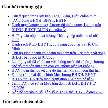
Câu hỏi thường gặp
Lưu ý quan trọng khi báo Tăng, Giảm, Điều chỉnh mức
lương đóng BHXH, BHYT, BHTN
Danh mục Lương cơ sở, Lương tối thiểu vùng, Lương trần
BHXH, BHYT, BHTN các năm 👇
Hướng dẫn nộp hồ sơ hưởng Thất nghiệp online mới nhất
2026
Danh sách KCB BHYT Quý 3 năm 2026 tại TP Hồ Chí
Minh
Chủ hộ kinh doanh có doanh thu năm trên 1 tỷ mới phải đóng
BHXH bắt buộc từ 01/2026
Lao động nữ đã có 2 con với chồng trước thì có được hưởng
chế độ thai sản khi sinh con với chồng hiện tại không?
Hướng dẫn giải quyết chế độ thai sản khi sinh con thứ hai
Đơn vị cần phải điều chỉnh Mức lương BHXH, BHYT,
BHTN từ 01/7/2026 theo Nghị định 161 như thế nào?
Tăng lương cơ sở và Mức trần đóng BHXH, BHYT từ
07/2026
Nộp hồ sơ cấp lại sổ, gộp sổ BHXH, thẻ BHYT ở đâu 2026
Tìm kiếm nhiều nhất