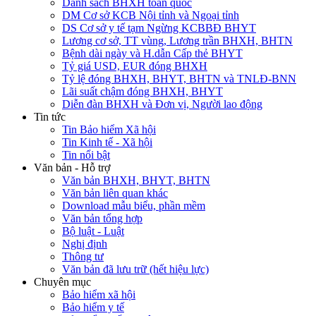
Danh sách BHXH toàn quốc
DM Cơ sở KCB Nội tỉnh và Ngoại tỉnh
DS Cơ sở y tế tạm Ngừng KCBBĐ BHYT
Lương cơ sở, TT vùng, Lương trần BHXH, BHTN
Bệnh dài ngày và H.dẫn Cấp thẻ BHYT
Tỷ giá USD, EUR đóng BHXH
Tỷ lệ đóng BHXH, BHYT, BHTN và TNLĐ-BNN
Lãi suất chậm đóng BHXH, BHYT
Diễn đàn BHXH và Đơn vị, Người lao động
Tin tức
Tin Bảo hiểm Xã hội
Tin Kinh tế - Xã hội
Tin nổi bật
Văn bản - Hỗ trợ
Văn bản BHXH, BHYT, BHTN
Văn bản liên quan khác
Download mẫu biểu, phần mềm
Văn bản tổng hợp
Bộ luật - Luật
Nghị định
Thông tư
Văn bản đã lưu trữ (hết hiệu lực)
Chuyên mục
Bảo hiểm xã hội
Bảo hiểm y tế