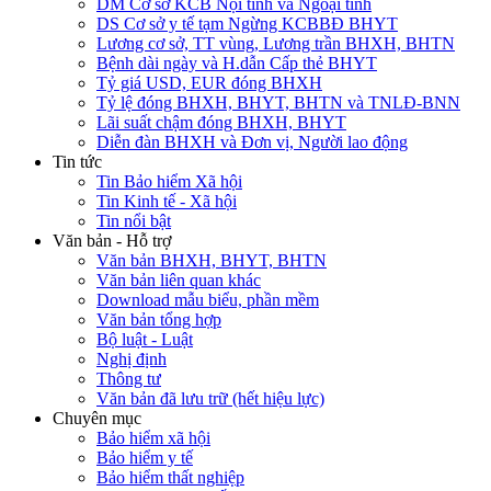
DM Cơ sở KCB Nội tỉnh và Ngoại tỉnh
DS Cơ sở y tế tạm Ngừng KCBBĐ BHYT
Lương cơ sở, TT vùng, Lương trần BHXH, BHTN
Bệnh dài ngày và H.dẫn Cấp thẻ BHYT
Tỷ giá USD, EUR đóng BHXH
Tỷ lệ đóng BHXH, BHYT, BHTN và TNLĐ-BNN
Lãi suất chậm đóng BHXH, BHYT
Diễn đàn BHXH và Đơn vị, Người lao động
Tin tức
Tin Bảo hiểm Xã hội
Tin Kinh tế - Xã hội
Tin nổi bật
Văn bản - Hỗ trợ
Văn bản BHXH, BHYT, BHTN
Văn bản liên quan khác
Download mẫu biểu, phần mềm
Văn bản tổng hợp
Bộ luật - Luật
Nghị định
Thông tư
Văn bản đã lưu trữ (hết hiệu lực)
Chuyên mục
Bảo hiểm xã hội
Bảo hiểm y tế
Bảo hiểm thất nghiệp