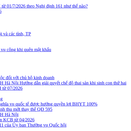
 01/7/2026 theo Nghị định 161 như thế nào?
6
 và các tỉnh, TP
 vụ công khi quên mật khẩu
đối với chủ hộ kinh doanh
ội Hướng dẫn giải quyết chế độ thai sản khi sinh con thứ hai
 từ 07/2026
ng
ghĩa vụ quốc tế được hưởng quyền lợi BHYT 100%
nh thu mới thay thế QĐ 595
H Hà Nội
n KCB từ 04/2026
ủa Ủy ban Thường vụ Quốc hội