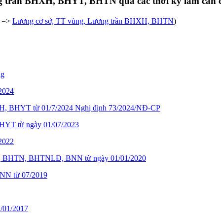
ng trần BHXH, BHYT, BHTN qua các thời kỳ làm căn 
c =>
Lương cơ sở, TT vùng, Lương trần BHXH, BHTN
)
ng
2024
HXH, BHYT từ 01/7/2024 Nghị định 73/2024/NĐ-CP
HYT từ ngày 01/07/2023
2022
YT, BHTN, BHTNLĐ, BNN từ ngày 01/01/2020
NN từ 07/2019
1/01/2017