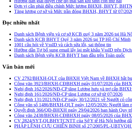
Hướng dẫn giải quyết chế độ thai sản khi sinh con thứ hai
Đơn vị cần phải điều chỉnh Mức lương BHXH, BHYT, BHTN từ
Tăng lương cơ sở và Mức trần đóng BHXH, BHYT từ 07/202
Đọc nhiều nhất
Danh sách Bệnh viện và cơ sở KCB quý 3 năm 2026 tại Hà Nội
Danh sách KCB BHYT Quý 3 năm 2026 tại TP Hồ Chí Minh
1001 câu hỏi về VssID và cách sửa lỗi, sai thông tin
Hướng dẫn Tự bổ sung email lấy lại mật khẩu VssID trên Dịch
Danh sách Bệnh viện KCB BHYT ban đầu trên Toàn quốc
Văn bản mới
CV 2792/BHXH-QLT của BHXH Việt Nam về BHXH bắt buộc 
Công văn 3923/BHXH-CĐBHXH ngày 01/07/2026 của BHXH Hà N
Nghị định 162/2026/NĐ-CP tăng Lương hưu và trợ cấp BHXH
Nghị định 161/2026/NĐ-CP tăng Lương cơ sở từ 07/2026
Nghị định 131/2021/NĐ-CP ngày 30/12/2021 về Người có cô
Công văn số 1486/BHXH-QLT ngày 12/05/2026: Người làm n
Quyết định 366/QĐ-BHXH ngày 29/04/2026 ban hành Quy trì
Công văn 2438/BHXH-CĐBHXH ngày 08/05/2026 của BHX
CV 2824/SYT-QLBHYTCNTT của Sở Y tế Hà Nội hướng dẫ
PHÁP LỆNH CỰU CHIẾN BINH số 27/2005/PL-UBTVQH11 c