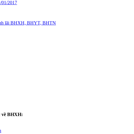
1/01/2017
 tính lãi BHXH, BHYT, BHTN
ức về BHXH:
n