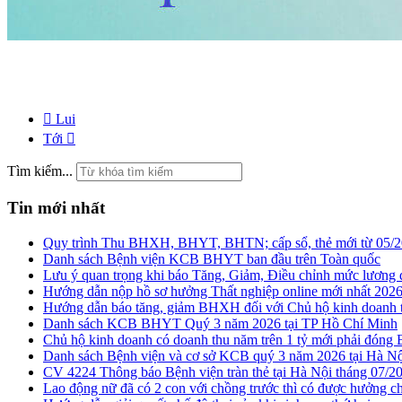
Lui
Tới
Tìm kiếm...
Tin mới nhất
Quy trình Thu BHXH, BHYT, BHTN; cấp sổ, thẻ mới từ 0
Danh sách Bệnh viện KCB BHYT ban đầu trên Toàn quốc
Lưu ý quan trọng khi báo Tăng, Giảm, Điều chỉnh mức lư
Hướng dẫn nộp hồ sơ hưởng Thất nghiệp online mới nhất 202
Hướng dẫn báo tăng, giảm BHXH đối với Chủ hộ kinh doan
Danh sách KCB BHYT Quý 3 năm 2026 tại TP Hồ Chí Minh
Chủ hộ kinh doanh có doanh thu năm trên 1 tỷ mới phải đóng
Danh sách Bệnh viện và cơ sở KCB quý 3 năm 2026 tại Hà Nội
CV 4224 Thông báo Bệnh viện tràn thẻ tại Hà Nội tháng 07/2
Lao động nữ đã có 2 con với chồng trước thì có được hưởng chế