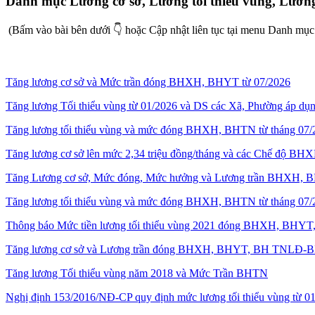
Danh mục Lương cơ sở, Lương tối thiểu vùng, Lươ
(Bấm vào bài bên dưới 👇 hoặc Cập nhật liên tục tại menu Danh mụ
Tăng lương cơ sở và Mức trần đóng BHXH, BHYT từ 07/2026
Tăng lương Tối thiểu vùng từ 01/2026 và DS các Xã, Phường áp dụ
Tăng lương tối thiểu vùng và mức đóng BHXH, BHTN từ tháng 07/
Tăng lương cơ sở lên mức 2,34 triệu đồng/tháng và các Chế độ B
Tăng Lương cơ sở, Mức đóng, Mức hưởng và Lương trần BHXH, B
Tăng lương tối thiểu vùng và mức đóng BHXH, BHTN từ tháng 07/
Thông báo Mức tiền lương tối thiểu vùng 2021 đóng BHXH, BH
Tăng lương cơ sở và Lương trần đóng BHXH, BHYT, BH TNLĐ-B
Tăng lương Tối thiểu vùng năm 2018 và Mức Trần BHTN
Nghị định 153/2016/NĐ-CP quy định mức lương tối thiểu vùng từ 0