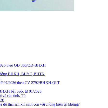
5/2026 theo QĐ 366/QĐ-BHXH
ơng đóng BHXH, BHYT, BHTN
6
h từ 07/2026 theo CV 2792/BHXH-QLT
 BHXH bắt buộc từ 01/2026
 và các tỉnh, TP
026
 độ thai sản khi sinh con với chồng hiện tại không?