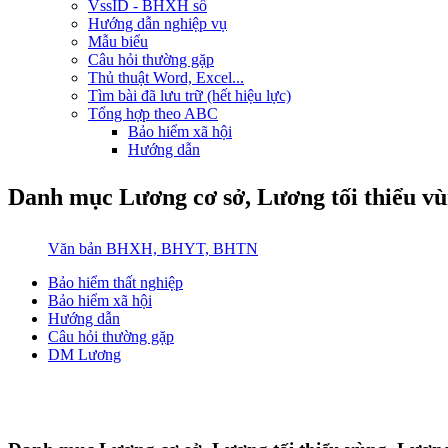
VssID - BHXH số
Hướng dẫn nghiệp vụ
Mẫu biểu
Câu hỏi thường gặp
Thủ thuật Word, Excel...
Tìm bài đã lưu trữ (hết hiệu lực)
Tổng hợp theo ABC
Bảo hiểm xã hội
Hướng dẫn
Danh mục Lương cơ sở, Lương tối thiểu 
Văn bản BHXH, BHYT, BHTN
Bảo hiểm thất nghiệp
Bảo hiểm xã hội
Hướng dẫn
Câu hỏi thường gặp
DM Lương