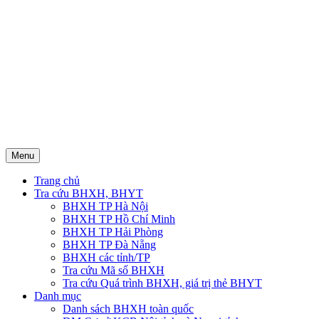
Menu
Trang chủ
Tra cứu BHXH, BHYT
BHXH TP Hà Nội
BHXH TP Hồ Chí Minh
BHXH TP Hải Phòng
BHXH TP Đà Nẵng
BHXH các tỉnh/TP
Tra cứu Mã số BHXH
Tra cứu Quá trình BHXH, giá trị thẻ BHYT
Danh mục
Danh sách BHXH toàn quốc