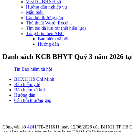
VssID - BHXH số
Hướng dẫn nghiệp vụ
Mẫu biểu
Câu hỏi thường gặp
Thủ thuật Word, Excel...
Tìm bài đã lưu trữ (hết hiệu lực)
Tổng hợp theo ABC
Bảo hiểm xã hội
Hướng dẫn
Danh sách KCB BHYT Quý 3 năm 2026 tạ
Tin Bảo hiểm xã hội
BHXH Hồ Chí Minh
Bảo hiểm y tế
Bảo hiểm xã hội
Hướng dẫn
Câu hỏi thường gặp
Công văn số
4241
/TB-BHXH ngày 12/06/2026 của BHXH TP Hồ Chí 