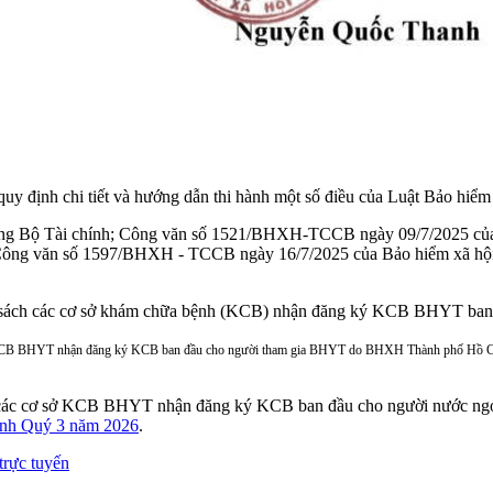
uy định chi tiết và hướng dẫn thi hành một số điều của Luật Bảo hiể
 Bộ Tài chính; Công văn số 1521/BHXH-TCCB ngày 09/7/2025 của Bảo
ng văn số 1597/BHXH - TCCB ngày 16/7/2025 của Bảo hiểm xã hội Việ
ách các cơ sở khám chữa bệnh (KCB) nhận đăng ký KCB BHYT ban đ
KCB BHYT nhận đăng ký KCB ban đầu cho người tham gia BHYT do BHXH Thành phố Hồ Chí 
các cơ sở KCB BHYT nhận đăng ký KCB ban đầu cho người nước ngo
inh Quý 3 năm 2026
.
rực tuyến