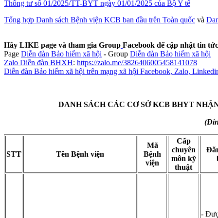
Thông tư số 01/2025/TT-BYT ngày 01/01/2025 của Bộ Y tế
Tổng hợp Danh sách Bệnh viện KCB ban đầu trên Toàn quốc
và
Dan
Hãy LIKE page và tham gia Group
Facebook để cập nhật tin t
Page
Diễn đàn Bảo hiểm xã hội
-
Group
Diễn đàn Bảo hiểm xã hội
Zalo Diễn đàn BHXH
:
https://zalo.me/3826406005458141078
Diễn đàn Bảo hiểm xã hội trên mạng xã hội Facebook, Zalo, Linkedi
DANH SÁCH CÁC CƠ SỞ KCB BHYT NHẬN
(Đí
Cấp
Mã
chuyên
Đă
STT
Tên Bệnh viện
Bệnh
môn kỹ
viện
thuật
- Đư