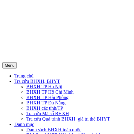
Menu
Trang chủ
Tra cứu BHXH, BHYT
BHXH TP Hà Nội
BHXH TP Hồ Chí Minh
BHXH TP Hải Phòng
BHXH TP Đà Nẵng
BHXH các tỉnh/TP
Tra cứu Mã số BHXH
Tra cứu Quá trình BHXH, giá trị thẻ BHYT
Danh mục
Danh sách BHXH toàn quốc