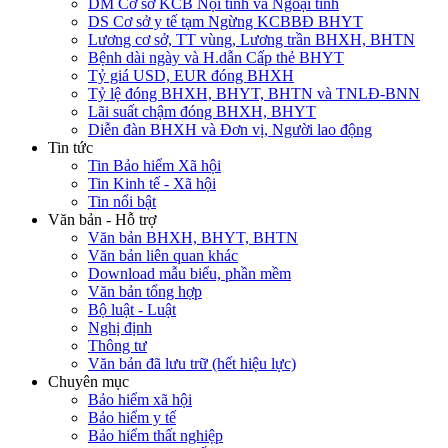
DM Cơ sở KCB Nội tỉnh và Ngoại tỉnh
DS Cơ sở y tế tạm Ngừng KCBBĐ BHYT
Lương cơ sở, TT vùng, Lương trần BHXH, BHTN
Bệnh dài ngày và H.dẫn Cấp thẻ BHYT
Tỷ giá USD, EUR đóng BHXH
Tỷ lệ đóng BHXH, BHYT, BHTN và TNLĐ-BNN
Lãi suất chậm đóng BHXH, BHYT
Diễn đàn BHXH và Đơn vị, Người lao động
Tin tức
Tin Bảo hiểm Xã hội
Tin Kinh tế - Xã hội
Tin nổi bật
Văn bản - Hỗ trợ
Văn bản BHXH, BHYT, BHTN
Văn bản liên quan khác
Download mẫu biểu, phần mềm
Văn bản tổng hợp
Bộ luật - Luật
Nghị định
Thông tư
Văn bản đã lưu trữ (hết hiệu lực)
Chuyên mục
Bảo hiểm xã hội
Bảo hiểm y tế
Bảo hiểm thất nghiệp