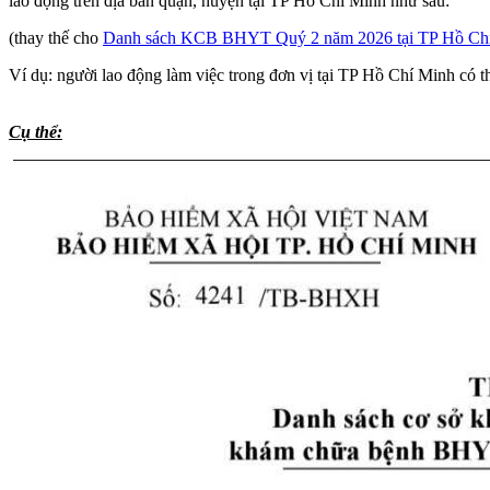
lao động trên địa bàn quận, huyện tại TP Hồ Chí Minh như sau:
(thay thế cho
Danh sách KCB BHYT Quý 2 năm 2026 tại TP Hồ Ch
Ví dụ: người lao động làm việc trong đơn vị tại TP Hồ Chí Minh c
tuyến Tỉnh trở lên
phải thuộc đối tượng đủ điều kiện đăng ký theo q
Cụ thể: