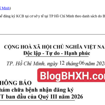
í Minh
)
ó thể đăng ký KCB tại cơ sở y tế tại TP Hồ Chí Minh theo danh sách 
uy định tại Điều 9
Thông tư 40/2015/TT-BYT