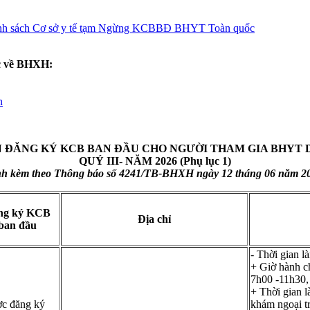
h sách Cơ sở y tế tạm Ngừng KCBBĐ BHYT Toàn quốc
ức về BHXH:
n
 ĐĂNG KÝ KCB BAN ĐẦU CHO NGƯỜI THAM GIA BHYT 
QUÝ III- NĂM 2026 (Phụ lục 1)
nh kèm theo Thông báo số 4241/TB-BHXH ngày 12 tháng 06 năm 2
ng ký KCB
Địa chỉ
ban đầu
- Thời gian 
+ Giờ hành c
7h00 -11h30,
+ Thời gian 
ợc đăng ký
khám ngoại tr