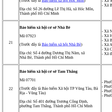
(Trước đây là
Bảo hiểm xã hội Hóc Môn
)
- Xã 
- Xã 
Địa chỉ: Số 26 đường Lê Thị Hà, xã Hóc Môn,
Thành phố Hồ Chí Minh
Bảo hiểm xã hội cơ sở Nhà Bè
- Xã 
- Xã 
Mã 07923
- Xã 
21
(Trước đây là
Bảo hiểm xã hội Nhà Bè
)
- Xã 
- Xã 
Địa chỉ: Số 4 đường Dương Thị Năm, xã
- Xã 
Nhà Bè, Thành phố Hồ Chí Minh
Bảo hiểm xã hội cơ sở Tam Thắng
Mã 07701
- Phư
- Phư
(Trước đây là Bảo hiểm Xã hội TP Vũng Tàu, Bà
22
- Phư
Rịa - Vũng Tàu)
- Phư
Địa chỉ: Số 401 đường Trương Công Định,
phường Tam Thắng, Thành phố Hồ Chí Minh