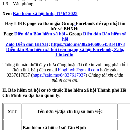
1.9. Văn phòng.
Xem
Bảo hiểm xã hội tỉnh, TP từ 2025
Hãy LIKE page và tham gia Group
Facebook để cập nhật tin
tức về BHXH:
Page
Diễn đàn Bảo hiểm xã hội
- Group
Diễn đàn Bảo hiểm xã
hội
Zalo Diễn đàn BHXH
:
https://zalo.me/3826406005458141078
Diễn đàn Bảo hiểm xã hội trên mạng xã hội Facebook, Zalo,
Linkedin
Thông tin nào dưới đây chưa đúng hoặc đã cũ xin vui lòng phản hồi
(kèm link bài) đến email
blogbhxh@gmail.com
hoặc zalo
0337617037 (
https://zalo.me/84337617037
)
Chúng tôi xin chân
thành cảm ơn!
II. Bảo hiểm xã hội cơ sở thuộc Bảo hiểm xã hội Thành phố Hồ
Chí Minh và địa bàn quản lý:
STT
Tên đơn vị/địa chỉ trụ sở làm việc
Bảo hiểm xã hội cơ sở Tân Định