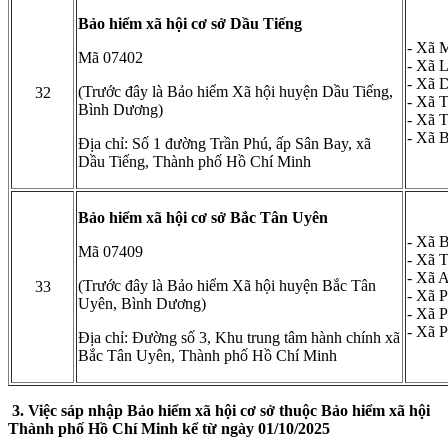
Bảo hiểm xã hội cơ sở Dầu Tiếng
- Xã 
Mã 07402
- Xã 
- Xã 
(Trước đây là Bảo hiểm Xã hội huyện Dầu Tiếng,
32
- Xã 
Bình Dương)
- Xã 
- Xã 
Địa chỉ: Số 1 đường Trần Phú, ấp Sân Bay, xã
Dầu Tiếng, Thành phố Hồ Chí Minh
Bảo hiểm xã hội cơ sở Bắc Tân Uyên
- Xã 
Mã 07409
- Xã 
- Xã 
(Trước đây là Bảo hiểm Xã hội huyện Bắc Tân
33
- Xã 
Uyên, Bình Dương)
- Xã 
- Xã 
Địa chỉ: Đường số 3, Khu trung tâm hành chính xã
Bắc Tân Uyên, Thành phố Hồ Chí Minh
3. Việc sáp nhập Bảo hiểm xã hội cơ sở thuộc Bảo hiểm xã hội
Thành phố Hồ Chí Minh kể từ ngày 01/10/2025