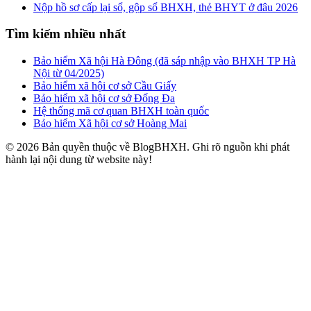
Nộp hồ sơ cấp lại sổ, gộp sổ BHXH, thẻ BHYT ở đâu 2026
Tìm kiếm nhiều nhất
Bảo hiểm Xã hội Hà Đông (đã sáp nhập vào BHXH TP Hà
Nội từ 04/2025)
Bảo hiểm xã hội cơ sở Cầu Giấy
Bảo hiểm xã hội cơ sở Đống Đa
Hệ thống mã cơ quan BHXH toàn quốc
Bảo hiểm Xã hội cơ sở Hoàng Mai
© 2026 Bản quyền thuộc về BlogBHXH. Ghi rõ nguồn khi phát
hành lại nội dung từ website này!