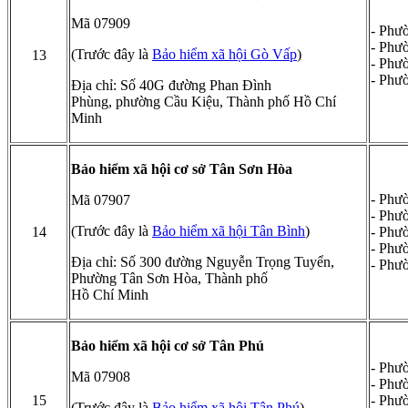
Mã 07909
- Phư
- Phư
(Trước đây là
Bảo hiểm xã hội Gò Vấp
)
13
- Phư
- Phư
Địa chỉ: Số 40G đường Phan Đình
Phùng, phường Cầu Kiệu, Thành phố Hồ Chí
Minh
Bảo hiểm xã hội cơ sở Tân Sơn Hòa
- Phư
Mã 07907
- Phư
(Trước đây là
Bảo hiểm xã hội Tân Bình
)
14
- Phư
- Phư
Địa chỉ: Số 300 đường Nguyễn Trọng Tuyển,
- Phư
Phường Tân Sơn Hòa, Thành phố
Hồ Chí Minh
Bảo hiểm xã hội cơ sở Tân Phú
- Phư
Mã 07908
- Phư
15
- Phư
(Trước đây là
Bảo hiểm xã hội Tân Phú
)