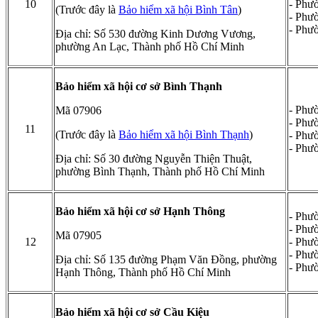
10
- Phư
(Trước đây là
Bảo hiểm xã hội Bình Tân
)
- Phư
- Phư
Địa chỉ: Số 530 đường Kinh Dương Vương,
phường An Lạc, Thành phố Hồ Chí Minh
Bảo hiểm xã hội cơ sở Bình Thạnh
- Phư
Mã 07906
- Phư
11
(Trước đây là
Bảo hiểm xã hội Bình Thạnh
)
- Phư
- Phư
Địa chỉ: Số 30 đường Nguyễn Thiện Thuật,
phường Bình Thạnh, Thành phố Hồ Chí Minh
Bảo hiểm xã hội cơ sở Hạnh Thông
- Phư
- Phư
Mã 07905
12
- Phư
- Phư
Địa chỉ: Số 135 đường Phạm Văn Đồng, phường
- Phư
Hạnh Thông, Thành phố Hồ Chí Minh
Bảo hiểm xã hội cơ sở Cầu Kiệu