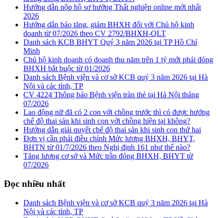
Hướng dẫn nộp hồ sơ hưởng Thất nghiệp online mới nhất
2026
Hướng dẫn báo tăng, giảm BHXH đối với Chủ hộ kinh
doanh từ 07/2026 theo CV 2792/BHXH-QLT
Danh sách KCB BHYT Quý 3 năm 2026 tại TP Hồ Chí
Minh
Chủ hộ kinh doanh có doanh thu năm trên 1 tỷ mới phải đóng
BHXH bắt buộc từ 01/2026
Danh sách Bệnh viện và cơ sở KCB quý 3 năm 2026 tại Hà
Nội và các tỉnh, TP
CV 4224 Thông báo Bệnh viện tràn thẻ tại Hà Nội tháng
07/2026
Lao động nữ đã có 2 con với chồng trước thì có được hưởng
chế độ thai sản khi sinh con với chồng hiện tại không?
Hướng dẫn giải quyết chế độ thai sản khi sinh con thứ hai
Đơn vị cần phải điều chỉnh Mức lương BHXH, BHYT,
BHTN từ 01/7/2026 theo Nghị định 161 như thế nào?
Tăng lương cơ sở và Mức trần đóng BHXH, BHYT từ
07/2026
Đọc nhiều nhất
Danh sách Bệnh viện và cơ sở KCB quý 3 năm 2026 tại Hà
Nội và các tỉnh, TP