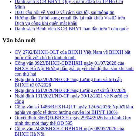
Danh sách KCB BHYT Quý 3 năm 2026 tại TP Hồ Chí
Minh
1001 câu hỏi về VssID và cách sửa lỗi, sai thông tin
Hướng dẫn Tự bổ sung email lấy lại mật khẩu VssID trên
Dịch vụ công khi quên mật khẩu
Danh sách Bệnh viện KCB BHYT ban đầu trên Toàn quốc
Văn bản mới
CV 2792/BHXH-QLT của BHXH Việt Nam về BHXH bắt
buộc đối với chủ hộ kinh doanh
Công văn 3923/BHXH-CĐBHXH ngày 01/07/2026 của
BHXH Hà Nội Hướng dẫn giải quyết chế độ thai sản khi sinh
con thứ hai
Nghị định 162/2026/NĐ-CP tăng Lương hưu và trợ cấp
BHXH từ 07/2026
Nghị định 161/2026/NĐ-CP tăng Lương cơ sở từ 07/2026
Nghị định 131/2021/NĐ-CP ngày 30/12/2021 về Người có
công
Công văn số 1486/BHXH-QLT ngày 12/05/2026: Người làm
nghĩa vụ quốc tế được hưởng quyền lợi BHYT 100%
Quyết định 366/QĐ-BHXH ngày 29/04/2026 ban hành Quy
trình thu mới thay thế QĐ 595
Công văn 2438/BHXH-CĐBHXH ngày 08/05/2026 của
BHXH Hà Nội