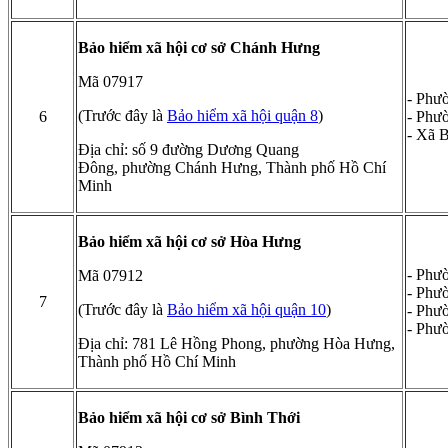
Bảo hiểm xã hội cơ sở Chánh Hưng
Mã 07917
- Phư
(Trước đây là
Bảo hiểm xã hội quận 8
)
6
- Phư
- Xã 
Địa chỉ: số 9 đường Dương Quang
Đông, phường Chánh Hưng, Thành phố Hồ Chí
Minh
Bảo hiểm xã hội cơ sở Hòa Hưng
- Phư
Mã 07912
- Phư
7
(Trước đây là
Bảo hiểm xã hội quận 10
)
- Phư
- Phư
Địa chỉ: 781 Lê Hồng Phong, phường Hòa Hưng,
Thành phố Hồ Chí Minh
Bảo hiểm xã hội cơ sở Bình Thới