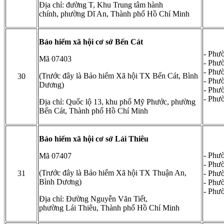
Địa chỉ: đường T, Khu Trung tâm hành
chính, phường Dĩ An, Thành phố Hồ Chí Minh
Bảo hiểm xã hội cơ sở Bến Cát
- Phư
Mã 07403
- Phư
- Phư
(Trước đây là Bảo hiểm Xã hội TX Bến Cát, Bình
30
- Phư
Dương)
- Phư
- Phư
Địa chỉ: Quốc lộ 13, khu phố Mỹ Phước, phường
Bến Cát, Thành phố Hồ Chí Minh
Bảo hiểm xã hội cơ sở Lái Thiêu
- Phư
Mã 07407
- Phư
(Trước đây là Bảo hiểm Xã hội TX Thuận An,
31
- Phư
Bình Dương)
- Phư
- Phư
Địa chỉ: Đường Nguyễn Văn Tiết,
phường Lái Thiêu, Thành phố Hồ Chí Minh