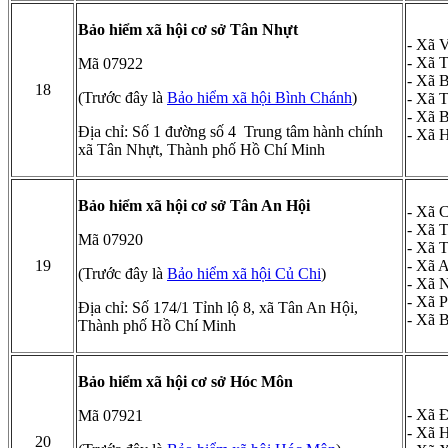
Bảo hiểm xã hội cơ sở Tân Nhựt
- Xã 
- Xã 
Mã 07922
- Xã 
18
(Trước đây là
Bảo hiểm xã hội Bình Chánh
)
- Xã 
- Xã 
Địa chỉ: Số 1 đường số 4 Trung tâm hành chính
- Xã 
xã Tân Nhựt, Thành phố Hồ Chí Minh
Bảo hiểm xã hội cơ sở Tân An Hội
- Xã 
- Xã 
Mã 07920
- Xã 
19
- Xã 
(Trước đây là
Bảo hiểm xã hội Củ Chi
)
- Xã 
- Xã 
Địa chỉ: Số 174/1 Tỉnh lộ 8, xã Tân An Hội,
- Xã 
Thành phố Hồ Chí Minh
Bảo hiểm xã hội cơ sở Hóc Môn
- Xã 
Mã 07921
- Xã 
20