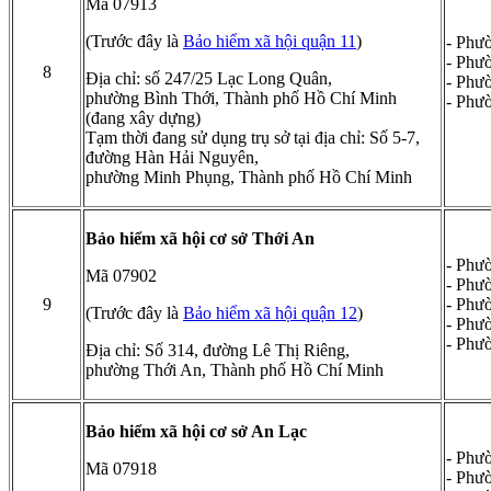
Mã 07913
(Trước đây là
Bảo hiểm xã hội quận 11
)
- Phư
- Phư
8
Địa chỉ: số 247/25 Lạc Long Quân,
- Phư
phường Bình Thới, Thành phố Hồ Chí Minh
- Phư
(đang xây dựng)
Tạm thời đang sử dụng trụ sở tại địa chỉ: Số 5-7,
đường Hàn Hải Nguyên,
phường Minh Phụng, Thành phố Hồ Chí Minh
Bảo hiểm xã hội cơ sở Thới An
- Phư
Mã 07902
- Phư
9
- Phư
(Trước đây là
Bảo hiểm xã hội quận 12
)
- Phư
- Phư
Địa chỉ: Số 314, đường Lê Thị Riêng,
phường Thới An, Thành phố Hồ Chí Minh
Bảo hiểm xã hội cơ sở An Lạc
- Phư
Mã 07918
- Phư