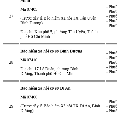
Minh
- Phư
Mã 07405
- Phư
27
- Phư
(Trước đây là Bảo hiểm Xã hội TX Tân Uyên,
- Phư
Bình Dương)
- Phư
Địa chỉ: Khu phố 5, phường Tân Uyên, Thành
phố Hồ Chí Minh
Bảo hiểm xã hội cơ sở Bình Dương
- Phư
- Phư
Mã 07410
28
- Phư
- Phư
Địa chỉ: 17 Lê Duẩn, phường Bình
- Phư
Dương, Thành phố Hồ Chí Minh
Bảo hiểm xã hội cơ sở Dĩ An
Mã 07406
- Phư
(Trước đây là Bảo hiểm Xã hội TX Dĩ An, Bình
29
- Phư
Dương)
- Phư