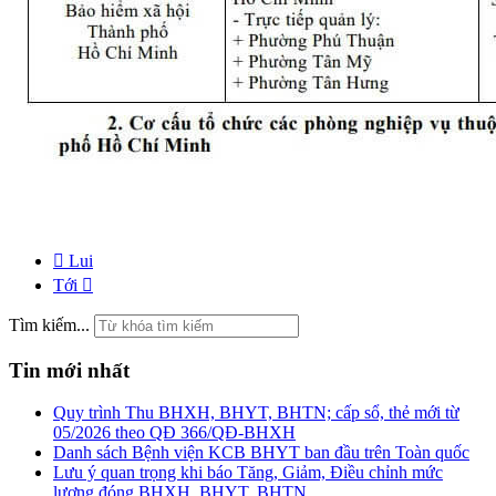
Lui
Tới
Tìm kiếm...
Tin mới nhất
Quy trình Thu BHXH, BHYT, BHTN; cấp sổ, thẻ mới từ
05/2026 theo QĐ 366/QĐ-BHXH
Danh sách Bệnh viện KCB BHYT ban đầu trên Toàn quốc
Lưu ý quan trọng khi báo Tăng, Giảm, Điều chỉnh mức
lương đóng BHXH, BHYT, BHTN