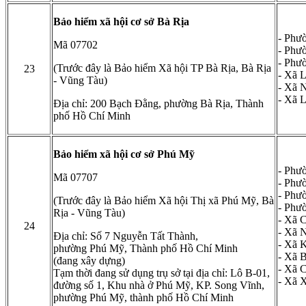
Bảo hiểm xã hội cơ sở Bà Rịa
- Phư
Mã 07702
- Phư
- Phư
(Trước đây là Bảo hiểm Xã hội TP Bà Rịa, Bà Rịa
23
- Xã 
- Vũng Tàu)
- Xã 
- Xã 
Địa chỉ: 200 Bạch Đằng, phường Bà Rịa, Thành
phố Hồ Chí Minh
Bảo hiểm xã hội cơ sở Phú Mỹ
- Phư
Mã 07707
- Phư
- Phư
(Trước đây là Bảo hiểm Xã hội Thị xã Phú Mỹ, Bà
- Phư
Rịa - Vũng Tàu)
- Xã 
24
- Xã 
Địa chỉ: Số 7 Nguyễn Tất Thành,
- Xã 
phường Phú Mỹ, Thành phố Hồ Chí Minh
- Xã 
(đang xây dựng)
- Xã 
Tạm thời đang sử dụng trụ sở tại địa chỉ: Lô B-01,
- Xã 
đường số 1, Khu nhà ở Phú Mỹ, KP. Song Vĩnh,
phường Phú Mỹ, thành phố Hồ Chí Minh