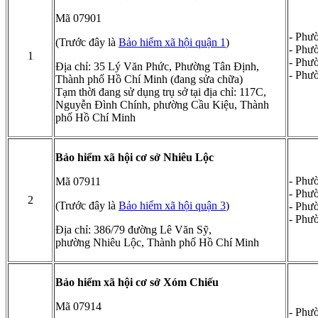
Mã 07901
- Phư
(Trước đây là
Bảo hiểm xã hội quận 1
)
- Phư
1
- Phư
Địa chỉ: 35 Lý Văn Phức, Phường Tân Định,
- Phư
Thành phố Hồ Chí Minh (đang sửa chữa)
Tạm thời đang sử dụng trụ sở tại địa chỉ: 117C,
Nguyễn Đình Chính, phường Cầu Kiệu, Thành
phố Hồ Chí Minh
Bảo hiểm xã hội cơ sở Nhiêu Lộc
- Phư
Mã 07911
- Phư
2
(Trước đây là
Bảo hiểm xã hội quận 3
)
- Phư
- Phư
Địa chỉ: 386/79 đường Lê Văn Sỹ,
phường Nhiêu Lộc, Thành phố Hồ Chí Minh
Bảo hiểm xã hội cơ sở Xóm Chiếu
Mã 07914
- Phư