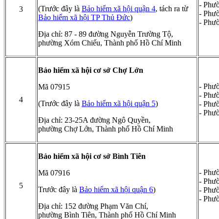
- Phư
(Trước đây là
Bảo hiểm xã hội quận 4
, tách ra từ
3
- Phư
Bảo hiểm xã hội TP Thủ Đức
)
- Phư
Địa chỉ: 87 - 89 đường Nguyễn Trường Tộ,
phường Xóm Chiếu, Thành phố Hồ Chí Minh
Bảo hiểm xã hội cơ sở Chợ Lớn
- Phư
Mã 07915
- Phư
4
(Trước đây là
Bảo hiểm xã hội quận 5
)
- Phư
- Phư
Địa chỉ: 23-25A đường Ngô Quyền,
phường Chợ Lớn, Thành phố Hồ Chí Minh
Bảo hiểm xã hội cơ sở Bình Tiên
- Phư
Mã 07916
- Phư
5
Trước đây là
Bảo hiểm xã hội quận 6
)
- Phư
- Phư
Địa chỉ: 152 đường Phạm Văn Chí,
phường Bình Tiên, Thành phố Hồ Chí Minh