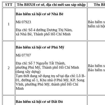
STT
Tên BHXH cơ sở, địa chỉ mới sau sáp nhập
Tên BH
Bảo hiểm xã hội cơ sở Nhà Bè
Mã 07923
Bảo hiểm x
1
hiểm xã hộ
Địa chỉ: Số 4 đường Dương Thị Năm,
xã Nhà Bè, Thành phố Hồ Chí Minh
Bảo hiểm xã hội cơ sở Phú Mỹ
Mã 07707
Địa chỉ: Số 7 Nguyễn Tất Thành,
Bảo hiểm x
phường Phú Mỹ, Thành phố Hồ Chí Minh
2
Bảo hiểm x
(đang xây dựng)
Tạm thời đang sử dụng trụ sở tại địa chỉ: Lô B-
01, đường số 1, Khu nhà ở Phú Mỹ, KP. Song
Vĩnh, phường Phú Mỹ, thành phố Hồ Chí
Minh
Bảo hiểm xã hội cơ sở Đất Đỏ