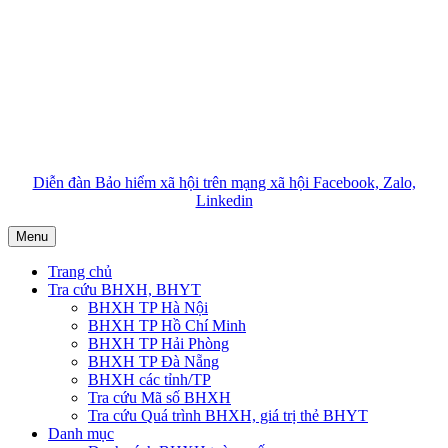
Diễn đàn Bảo hiểm xã hội trên mạng xã hội Facebook, Zalo,
Linkedin
Menu
Trang chủ
Tra cứu BHXH, BHYT
BHXH TP Hà Nội
BHXH TP Hồ Chí Minh
BHXH TP Hải Phòng
BHXH TP Đà Nẵng
BHXH các tỉnh/TP
Tra cứu Mã số BHXH
Tra cứu Quá trình BHXH, giá trị thẻ BHYT
Danh mục