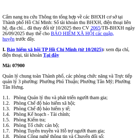
Cẩm nang tra cứu Thông tin tổng hợp về các BHXH cơ sở tại
Thành phố Hồ Chí Minh: Số tài khoản thu BHXH, điện thoại liên
hệ, địa chỉ... đã thay đổi từ 10/2025 theo CV
2065
/TB-BHXH ngày
26/09/2025 thay thế cho
BẢO HIỂM XÃ HỘI các quận,
huyện
trước đây.
I.
Bảo hiểm xã hội TP Hồ Chí Minh (từ 10/2025)
:
xem địa chỉ,
điện thoại, tài khoản
Tại đây
Mã: 07900
Quản lý chung toàn Thành phố, các phòng chức năng và Trực tiếp
quản lý 3 phường: Phường Phú Thuận; Phường Tân Mỹ; Phường
Tân Hưng.
1.1. Phòng Quản lý thu và phát triển người tham gia;
1.2. Phòng Chế độ bảo hiểm xã hội;
1.3. Phòng Chế độ bảo hiểm y tế;
1.4. Phòng Kế hoạch - Tài chính;
1.5. Phòng Kiểm tra;
1.6. Phòng Tổ chức cán bộ;
1.7. Phòng Tuyên truyền và Hỗ trợ người tham gia;
1.8. Phòng Công nghệ thông tin và Chuyển đổi số;