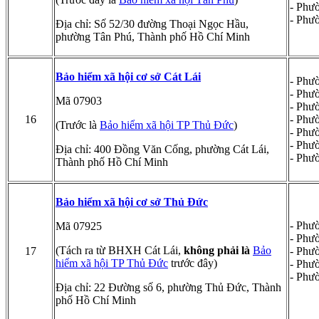
- Phư
- Phư
Địa chỉ: Số 52/30 đường Thoại Ngọc Hầu,
phường Tân Phú, Thành phố Hồ Chí Minh
Bảo hiểm xã hội cơ sở Cát Lái
- Phư
- Phư
Mã 07903
- Phư
16
- Phư
(Trước là
Bảo hiểm xã hội TP Thủ Đức
)
- Phư
- Phư
Địa chỉ: 400 Đồng Văn Cống, phường Cát Lái,
- Phư
Thành phố Hồ Chí Minh
Bảo hiểm xã hội cơ sở Thủ Đức
- Phư
Mã 07925
- Phư
(Tách ra từ BHXH Cát Lái,
không phải là
Bảo
17
- Phư
hiểm xã hội TP Thủ Đức
trước đây)
- Phư
- Phư
Địa chỉ: 22 Đường số 6, phường Thủ Đức, Thành
phố Hồ Chí Minh