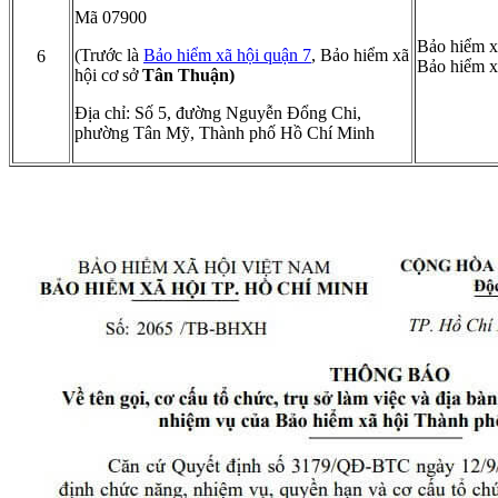
Mã 07900
Bảo hiểm x
(Trước là
Bảo hiểm xã hội quận 7
, Bảo hiểm xã
6
Bảo hiểm x
hội cơ sở
Tân Thuận)
Địa chỉ: Số 5, đường Nguyễn Đổng Chi,
phường Tân Mỹ, Thành phố Hồ Chí Minh