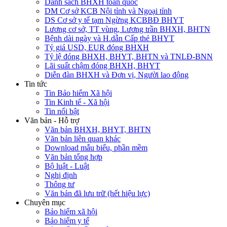
Danh sách BHXH toàn quốc
DM Cơ sở KCB Nội tỉnh và Ngoại tỉnh
DS Cơ sở y tế tạm Ngừng KCBBĐ BHYT
Lương cơ sở, TT vùng, Lương trần BHXH, BHTN
Bệnh dài ngày và H.dẫn Cấp thẻ BHYT
Tỷ giá USD, EUR đóng BHXH
Tỷ lệ đóng BHXH, BHYT, BHTN và TNLĐ-BNN
Lãi suất chậm đóng BHXH, BHYT
Diễn đàn BHXH và Đơn vị, Người lao động
Tin tức
Tin Bảo hiểm Xã hội
Tin Kinh tế - Xã hội
Tin nổi bật
Văn bản - Hỗ trợ
Văn bản BHXH, BHYT, BHTN
Văn bản liên quan khác
Download mẫu biểu, phần mềm
Văn bản tổng hợp
Bộ luật - Luật
Nghị định
Thông tư
Văn bản đã lưu trữ (hết hiệu lực)
Chuyên mục
Bảo hiểm xã hội
Bảo hiểm y tế