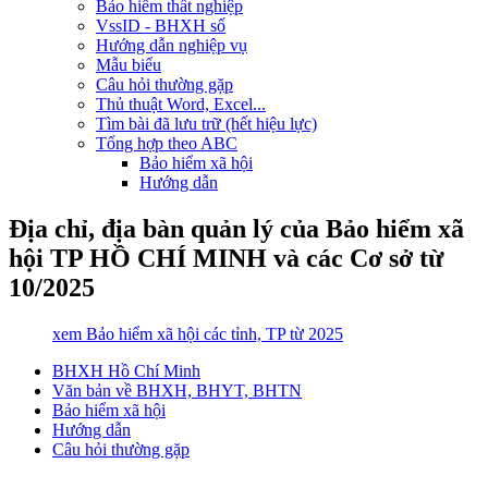
Bảo hiểm thất nghiệp
VssID - BHXH số
Hướng dẫn nghiệp vụ
Mẫu biểu
Câu hỏi thường gặp
Thủ thuật Word, Excel...
Tìm bài đã lưu trữ (hết hiệu lực)
Tổng hợp theo ABC
Bảo hiểm xã hội
Hướng dẫn
Địa chỉ, địa bàn quản lý của Bảo hiểm xã
hội TP HỒ CHÍ MINH và các Cơ sở từ
10/2025
xem Bảo hiểm xã hội các tỉnh, TP từ 2025
BHXH Hồ Chí Minh
Văn bản về BHXH, BHYT, BHTN
Bảo hiểm xã hội
Hướng dẫn
Câu hỏi thường gặp