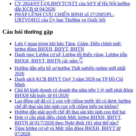
CV 2824/SYT-QLBHYTCNTT của Sở Y tế Hà Nội hướng
dẫn KCB từ 04/2026
PHÁP LỆNH CỰU CHIẾN BINH số 27/2005/PL-
UBTVQH11 của Ủy ban Thường vụ Quốc hội
Câu hỏi thường gặp
Lưu ý quan trọng khi báo Tăng, Giảm, Điều chỉnh mức
lương đóng BHXH, BHYT, BHTN
Danh mục Lương cơ sở, Lương tối thiểu vùng, Lương trần
BHXH, BHYT, BHTN các năm 👇
Hướng dẫn nộp hồ sơ hưởng Thất nghiệp online mới nhất
2026
Danh sách KCB BHYT Quý 3 năm 2026 tại TP Hồ Chí
Minh
Chủ hộ kinh doanh có doanh thu năm trên 1 tỷ mới phải đóng
BHXH bắt buộc từ 01/2026
Lao động nữ đã có 2 con với chồng trước thì có được hưởng
chế độ thai sản khi sinh con với chồng hiện tại không?
Hướng dẫn giải quyết chế độ thai sản khi sinh con thứ hai
Đơn vị cần phải điều chỉnh Mức lương BHXH, BHYT,
BHTN từ 01/7/2026 theo Nghị định 161 như thế nào?
Tăng lương cơ sở và Mức trần đóng BHXH, BHYT từ
07/2026