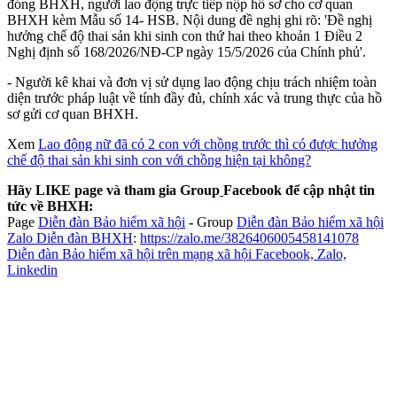
đóng BHXH, người lao động trực tiếp nộp hồ sơ cho cơ quan
BHXH kèm Mẫu số 14- HSB. Nội dung đề nghị ghi rõ: 'Đề nghị
hưởng chế độ thai sản khi sinh con thứ hai theo khoản 1 Điều 2
Nghị định số 168/2026/NĐ-CP ngày 15/5/2026 của Chính phủ'.
- Người kê khai và đơn vị sử dụng lao động chịu trách nhiệm toàn
diện trước pháp luật về tính đầy đủ, chính xác và trung thực của hồ
sơ gửi cơ quan BHXH.
Xem
Lao động nữ đã có 2 con với chồng trước thì có được hưởng
chế độ thai sản khi sinh con với chồng hiện tại không?
Hãy LIKE page và tham gia Group
Facebook để cập nhật tin
tức về BHXH:
Page
Diễn đàn Bảo hiểm xã hội
-
Group
Diễn đàn Bảo hiểm xã hội
Zalo Diễn đàn BHXH
:
https://zalo.me/3826406005458141078
Diễn đàn Bảo hiểm xã hội trên mạng xã hội Facebook, Zalo,
Linkedin