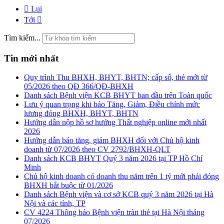
Lui
Tới
Tìm kiếm...
Tin mới nhất
Quy trình Thu BHXH, BHYT, BHTN; cấp sổ, thẻ mới từ
05/2026 theo QĐ 366/QĐ-BHXH
Danh sách Bệnh viện KCB BHYT ban đầu trên Toàn quốc
Lưu ý quan trọng khi báo Tăng, Giảm, Điều chỉnh mức
lương đóng BHXH, BHYT, BHTN
Hướng dẫn nộp hồ sơ hưởng Thất nghiệp online mới nhất
2026
Hướng dẫn báo tăng, giảm BHXH đối với Chủ hộ kinh
doanh từ 07/2026 theo CV 2792/BHXH-QLT
Danh sách KCB BHYT Quý 3 năm 2026 tại TP Hồ Chí
Minh
Chủ hộ kinh doanh có doanh thu năm trên 1 tỷ mới phải đóng
BHXH bắt buộc từ 01/2026
Danh sách Bệnh viện và cơ sở KCB quý 3 năm 2026 tại Hà
Nội và các tỉnh, TP
CV 4224 Thông báo Bệnh viện tràn thẻ tại Hà Nội tháng
07/2026