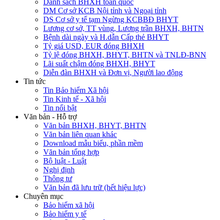
Danh sách BHXH toàn quốc
DM Cơ sở KCB Nội tỉnh và Ngoại tỉnh
DS Cơ sở y tế tạm Ngừng KCBBĐ BHYT
Lương cơ sở, TT vùng, Lương trần BHXH, BHTN
Bệnh dài ngày và H.dẫn Cấp thẻ BHYT
Tỷ giá USD, EUR đóng BHXH
Tỷ lệ đóng BHXH, BHYT, BHTN và TNLĐ-BNN
Lãi suất chậm đóng BHXH, BHYT
Diễn đàn BHXH và Đơn vị, Người lao động
Tin tức
Tin Bảo hiểm Xã hội
Tin Kinh tế - Xã hội
Tin nổi bật
Văn bản - Hỗ trợ
Văn bản BHXH, BHYT, BHTN
Văn bản liên quan khác
Download mẫu biểu, phần mềm
Văn bản tổng hợp
Bộ luật - Luật
Nghị định
Thông tư
Văn bản đã lưu trữ (hết hiệu lực)
Chuyên mục
Bảo hiểm xã hội
Bảo hiểm y tế