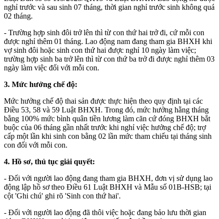
nghỉ trước và sau sinh 07 tháng, thời gian nghỉ trước sinh không quá
02 tháng.
- Trường hợp sinh đôi trở lên thì từ con thứ hai trở đi, cứ mỗi con
được nghỉ thêm 01 tháng. Lao động nam đang tham gia BHXH khi
vợ sinh đôi hoặc sinh con thứ hai được nghỉ 10 ngày làm việc;
trường hợp sinh ba trở lên thì từ con thứ ba trở đi được nghỉ thêm 03
ngày làm việc đối với mỗi con.
3. Mức hưởng chế độ:
Mức hưởng chế độ thai sản được thực hiện theo quy định tại các
Điều 53, 58 và 59 Luật BHXH. Trong đó, mức hưởng hằng tháng
bằng 100% mức bình quân tiền lương làm căn cứ đóng BHXH bắt
buộc của 06 tháng gần nhất trước khi nghỉ việc hưởng chế độ; trợ
cấp một lần khi sinh con bằng 02 lần mức tham chiếu tại tháng sinh
con đối với mỗi con.
4. Hồ sơ, thủ tục giải quyết:
- Đối với người lao động đang tham gia BHXH, đơn vị sử dụng lao
động lập hồ sơ theo Điều 61 Luật BHXH và Mẫu số 01B-HSB; tại
cột 'Ghi chú' ghi rõ 'Sinh con thứ hai'.
- Đối với người lao động đã thôi việc hoặc đang bảo lưu thời gian