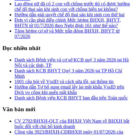
Lao động nữ đã có 2 con với chồng trước thì có được hưởng
chế độ thai sản khi sinh con với chồng hiện tại không?
Hướng dẫn giải quyết chế độ thai sản khi sinh con thứ hai
Đơn vị cần phải điều chỉnh Mức lương BHXH, BHYT,
BHTN từ 01/7/2026 theo Nghị định 161 như thế nào?
Tăng lương cơ sở và Mức trần đóng BHXH, BHYT từ
07/2026
Đọc nhiều nhất
Danh sách Bệnh viện và cơ sở KCB quý 3 năm 2026 tại Hà
Nội và các tỉnh, TP
Danh sách KCB BHYT Quý 3 năm 2026 tại TP Hồ Chí
Minh
1001 câu hỏi về VssID và cách sửa lỗi, sai thông tin
Hướng dẫn Tự bổ sung email lấy lại mật khẩu VssID trên
Dịch vụ công khi quên mật khẩu
Danh sách Bệnh viện KCB BHYT ban đầu trên Toàn quốc
Văn bản mới
CV 2792/BHXH-QLT của BHXH Việt Nam về BHXH bắt
buộc đối với chủ hộ kinh doanh
Công văn 3923/BHXH-CĐBHXH ngày 01/07/2026 của