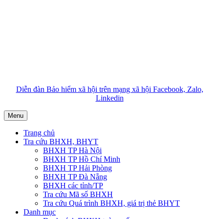
Diễn đàn Bảo hiểm xã hội trên mạng xã hội Facebook, Zalo,
Linkedin
Menu
Trang chủ
Tra cứu BHXH, BHYT
BHXH TP Hà Nội
BHXH TP Hồ Chí Minh
BHXH TP Hải Phòng
BHXH TP Đà Nẵng
BHXH các tỉnh/TP
Tra cứu Mã số BHXH
Tra cứu Quá trình BHXH, giá trị thẻ BHYT
Danh mục