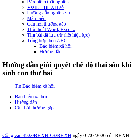
Bảo hiểm thất nghiệp
VssID - BHXH số
Hướng dẫn nghiệp vụ
Mẫu biểu
Câu hỏi thường gặp
Thủ thuật Word, Excel...
Tìm bài đã lưu trữ (hết hiệu lực)
Tổng hợp theo ABC
Bảo hiểm xã hội
Hướng dẫn
Hướng dẫn giải quyết chế độ thai sản khi
sinh con thứ hai
Tin Bảo hiểm xã hội
Bảo hiểm xã hội
Hướng dẫn
Câu hỏi thường gặp
Công văn 3923/BHXH-CĐBHXH
ngày 01/07/2026 của BHXH