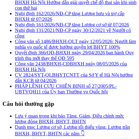
BHXH Hà Nội Hướng dẫn giải quyết chế độ thai sản khi sinh
con thứ hai
Nghị định 162/2026/NĐ-CP tăng Lương hưu và trợ cấp
BHXH từ 07/2026
Nghị định 161/2026/NĐ-CP tăng Lương cơ sở từ 07/2026
Nghị định 131/2021/NĐ-CP ngày 30/12/2021 về Người có
công
Công văn số 1486/BHXH-QLT ngày 12/05/2026: Người làm
nghĩa vụ quốc tế được hưởng quyền lợi BHYT 100%
Quyết định 366/QĐ-BHXH ngày 29/04/2026 ban hành Quy
trình thu mới thay thế QĐ 595
Công văn 2438/BHXH-CĐBHXH ngày 08/05/2026 của
BHXH Hà Nội
CV 2824/SYT-QLBHYTCNTT của Sở Y tế Hà Nội hướng
dẫn KCB từ 04/2026
PHÁP LỆNH CỰU CHIẾN BINH số 27/2005/PL-
UBTVQH11 của Ủy ban Thường vụ Quốc hội
Câu hỏi thường gặp
Lưu ý quan trọng khi báo Tăng, Giảm, Điều chỉnh mức
lương đóng BHXH, BHYT, BHTN
Danh mục Lương cơ sở, Lương tối thiểu vùng, Lương trần
BHXH, BHYT, BHTN các năm 👇