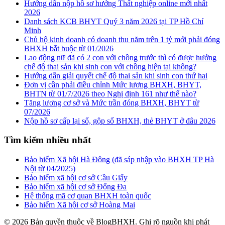
Hướng dẫn nộp hồ sơ hưởng Thất nghiệp online mới nhất
2026
Danh sách KCB BHYT Quý 3 năm 2026 tại TP Hồ Chí
Minh
Chủ hộ kinh doanh có doanh thu năm trên 1 tỷ mới phải đóng
BHXH bắt buộc từ 01/2026
Lao động nữ đã có 2 con với chồng trước thì có được hưởng
chế độ thai sản khi sinh con với chồng hiện tại không?
Hướng dẫn giải quyết chế độ thai sản khi sinh con thứ hai
Đơn vị cần phải điều chỉnh Mức lương BHXH, BHYT,
BHTN từ 01/7/2026 theo Nghị định 161 như thế nào?
Tăng lương cơ sở và Mức trần đóng BHXH, BHYT từ
07/2026
Nộp hồ sơ cấp lại sổ, gộp sổ BHXH, thẻ BHYT ở đâu 2026
Tìm kiếm nhiều nhất
Bảo hiểm Xã hội Hà Đông (đã sáp nhập vào BHXH TP Hà
Nội từ 04/2025)
Bảo hiểm xã hội cơ sở Cầu Giấy
Bảo hiểm xã hội cơ sở Đống Đa
Hệ thống mã cơ quan BHXH toàn quốc
Bảo hiểm Xã hội cơ sở Hoàng Mai
© 2026 Bản quyền thuộc về BlogBHXH. Ghi rõ nguồn khi phát