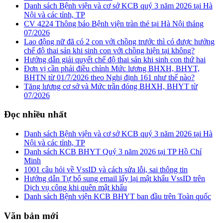
Danh sách Bệnh viện và cơ sở KCB quý 3 năm 2026 tại Hà
Nội và các tỉnh, TP
CV 4224 Thông báo Bệnh viện tràn thẻ tại Hà Nội tháng
07/2026
Lao động nữ đã có 2 con với chồng trước thì có được hưởng
chế độ thai sản khi sinh con với chồng hiện tại không?
Hướng dẫn giải quyết chế độ thai sản khi sinh con thứ hai
Đơn vị cần phải điều chỉnh Mức lương BHXH, BHYT,
BHTN từ 01/7/2026 theo Nghị định 161 như thế nào?
Tăng lương cơ sở và Mức trần đóng BHXH, BHYT từ
07/2026
Đọc nhiều nhất
Danh sách Bệnh viện và cơ sở KCB quý 3 năm 2026 tại Hà
Nội và các tỉnh, TP
Danh sách KCB BHYT Quý 3 năm 2026 tại TP Hồ Chí
Minh
1001 câu hỏi về VssID và cách sửa lỗi, sai thông tin
Hướng dẫn Tự bổ sung email lấy lại mật khẩu VssID trên
Dịch vụ công khi quên mật khẩu
Danh sách Bệnh viện KCB BHYT ban đầu trên Toàn quốc
Văn bản mới