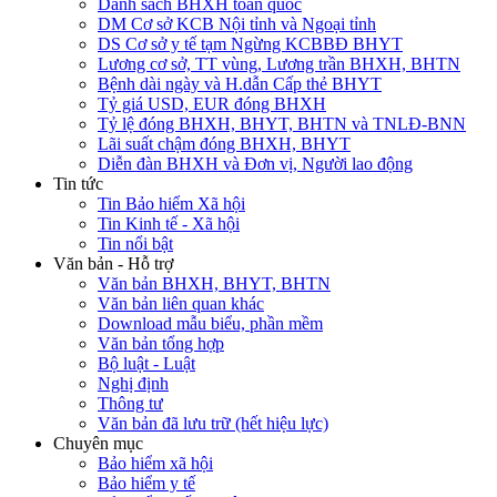
Danh sách BHXH toàn quốc
DM Cơ sở KCB Nội tỉnh và Ngoại tỉnh
DS Cơ sở y tế tạm Ngừng KCBBĐ BHYT
Lương cơ sở, TT vùng, Lương trần BHXH, BHTN
Bệnh dài ngày và H.dẫn Cấp thẻ BHYT
Tỷ giá USD, EUR đóng BHXH
Tỷ lệ đóng BHXH, BHYT, BHTN và TNLĐ-BNN
Lãi suất chậm đóng BHXH, BHYT
Diễn đàn BHXH và Đơn vị, Người lao động
Tin tức
Tin Bảo hiểm Xã hội
Tin Kinh tế - Xã hội
Tin nổi bật
Văn bản - Hỗ trợ
Văn bản BHXH, BHYT, BHTN
Văn bản liên quan khác
Download mẫu biểu, phần mềm
Văn bản tổng hợp
Bộ luật - Luật
Nghị định
Thông tư
Văn bản đã lưu trữ (hết hiệu lực)
Chuyên mục
Bảo hiểm xã hội
Bảo hiểm y tế