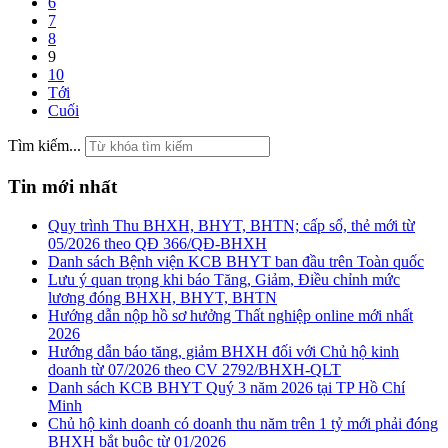
6
7
8
9
10
Tới
Cuối
Tìm kiếm...
Tin mới nhất
Quy trình Thu BHXH, BHYT, BHTN; cấp sổ, thẻ mới từ
05/2026 theo QĐ 366/QĐ-BHXH
Danh sách Bệnh viện KCB BHYT ban đầu trên Toàn quốc
Lưu ý quan trọng khi báo Tăng, Giảm, Điều chỉnh mức
lương đóng BHXH, BHYT, BHTN
Hướng dẫn nộp hồ sơ hưởng Thất nghiệp online mới nhất
2026
Hướng dẫn báo tăng, giảm BHXH đối với Chủ hộ kinh
doanh từ 07/2026 theo CV 2792/BHXH-QLT
Danh sách KCB BHYT Quý 3 năm 2026 tại TP Hồ Chí
Minh
Chủ hộ kinh doanh có doanh thu năm trên 1 tỷ mới phải đóng
BHXH bắt buộc từ 01/2026