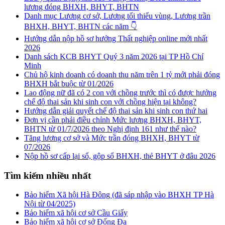
lương đóng BHXH, BHYT, BHTN
Danh mục Lương cơ sở, Lương tối thiểu vùng, Lương trần
BHXH, BHYT, BHTN các năm 👇
Hướng dẫn nộp hồ sơ hưởng Thất nghiệp online mới nhất
2026
Danh sách KCB BHYT Quý 3 năm 2026 tại TP Hồ Chí
Minh
Chủ hộ kinh doanh có doanh thu năm trên 1 tỷ mới phải đóng
BHXH bắt buộc từ 01/2026
Lao động nữ đã có 2 con với chồng trước thì có được hưởng
chế độ thai sản khi sinh con với chồng hiện tại không?
Hướng dẫn giải quyết chế độ thai sản khi sinh con thứ hai
Đơn vị cần phải điều chỉnh Mức lương BHXH, BHYT,
BHTN từ 01/7/2026 theo Nghị định 161 như thế nào?
Tăng lương cơ sở và Mức trần đóng BHXH, BHYT từ
07/2026
Nộp hồ sơ cấp lại sổ, gộp sổ BHXH, thẻ BHYT ở đâu 2026
Tìm kiếm nhiều nhất
Bảo hiểm Xã hội Hà Đông (đã sáp nhập vào BHXH TP Hà
Nội từ 04/2025)
Bảo hiểm xã hội cơ sở Cầu Giấy
Bảo hiểm xã hội cơ sở Đống Đa