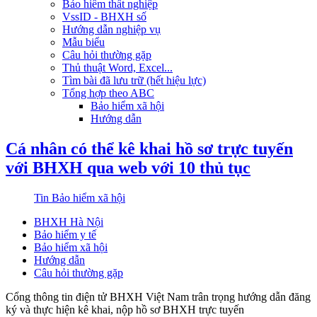
Bảo hiểm thất nghiệp
VssID - BHXH số
Hướng dẫn nghiệp vụ
Mẫu biểu
Câu hỏi thường gặp
Thủ thuật Word, Excel...
Tìm bài đã lưu trữ (hết hiệu lực)
Tổng hợp theo ABC
Bảo hiểm xã hội
Hướng dẫn
Cá nhân có thể kê khai hồ sơ trực tuyến
với BHXH qua web với 10 thủ tục
Tin Bảo hiểm xã hội
BHXH Hà Nội
Bảo hiểm y tế
Bảo hiểm xã hội
Hướng dẫn
Câu hỏi thường gặp
Cổng thông tin điện tử BHXH Việt Nam trân trọng hướng dẫn đăng
ký và thực hiện kê khai, nộp hồ sơ BHXH trực tuyến