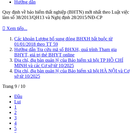
Hướng dẫn
Quy định về bảo hiểm thất nghiệp (BHTN) mới nhất theo Luật việc
làm số 38/2013/QH13 và Nghị định 28/2015/NĐ-CP
Xem tiếp...
Các khoản Lương bổ sung đóng BHXH bắt buộc từ
01/01/2018 theo TT 59
Hướng dẫn Tra cứu mã số BHXH, quá trình Tham gia
BHYT, giá trị thẻ BHYT online
Địa chỉ, địa bàn quản lý của Bảo hiểm xã hội TP HỒ CHÍ
MINH và các Cơ sở từ 10/2025
Địa chỉ, địa bàn quản lý của Bảo hiểm xã hội HÀ NỘI và Cơ
sở từ 10/2025
Trang 9 / 10
Đầu
Lui
1
2
3
4
5