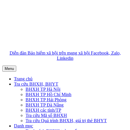
Diễn đàn Bảo hiểm xã hội trên mạng xã hội Facebook, Zalo,
Linkedin
Menu
Trang chủ
Tra cứu BHXH, BHYT
BHXH TP Hà Nội
BHXH TP Hồ Chí Minh
BHXH TP Hải Phòng
BHXH TP Đà Nẵng
BHXH các tỉnh/TP
Tra cứu Mã số BHXH
Tra cứu Quá trình BHXH, giá trị thẻ BHYT
Danh mục