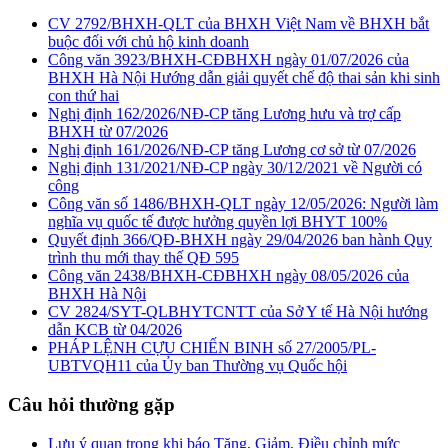
CV 2792/BHXH-QLT của BHXH Việt Nam về BHXH bắt
buộc đối với chủ hộ kinh doanh
Công văn 3923/BHXH-CĐBHXH ngày 01/07/2026 của
BHXH Hà Nội Hướng dẫn giải quyết chế độ thai sản khi sinh
con thứ hai
Nghị định 162/2026/NĐ-CP tăng Lương hưu và trợ cấp
BHXH từ 07/2026
Nghị định 161/2026/NĐ-CP tăng Lương cơ sở từ 07/2026
Nghị định 131/2021/NĐ-CP ngày 30/12/2021 về Người có
công
Công văn số 1486/BHXH-QLT ngày 12/05/2026: Người làm
nghĩa vụ quốc tế được hưởng quyền lợi BHYT 100%
Quyết định 366/QĐ-BHXH ngày 29/04/2026 ban hành Quy
trình thu mới thay thế QĐ 595
Công văn 2438/BHXH-CĐBHXH ngày 08/05/2026 của
BHXH Hà Nội
CV 2824/SYT-QLBHYTCNTT của Sở Y tế Hà Nội hướng
dẫn KCB từ 04/2026
PHÁP LỆNH CỰU CHIẾN BINH số 27/2005/PL-
UBTVQH11 của Ủy ban Thường vụ Quốc hội
Câu hỏi thường gặp
Lưu ý quan trọng khi báo Tăng, Giảm, Điều chỉnh mức