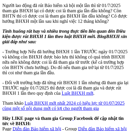
Người lao động đã rút Bảo hiểm xã hội một lần thì từ 01/7/2025
tham gia BHXH lại có được coi là tham gia lần đầu không? Còn
BHTN thì có được coi là tham gia BHXH lần đầu không? Có được
hưởng BHXH một lần sau khi nghỉ việc 12 tháng không?
Tình huống rất hay và nhiều trong thực tiễn liên quan đến Điều
kiện được rút BHXH 1 lần theo luật BHXH mới. BlogBHXH xin
giải đáp như sau:
- Trường hợp Nếu đã hưởng BHXH 1 lần TRƯỚC ngày 01/7/2025
và không còn BHXH được bảo lưu thì không có quá trình BHXH
nữa nên không được coi là đã tham gia từ trước (kể cả trường hợp
còn BHTN chưa hưởng). Do đó nếu tham gia trở lại từ 01/7/2025
thì coi như tham gia lần đầu.
- Đối với trường hợp đã từng rút BHXH 1 lần nhưng đã tham gia lại
TRƯỚC ngày 01/7/2025 thì được coi là đã tham gia và được rút
BHXH 1 lần theo quy định của
Luật BHXH mới
.
Tham khảo
Luật BHXH mới nhất 2024 có hiệu lực từ 01/07/2025
cùng một số nội dung mới có lợi cho người tham gia
Hãy LIKE page và tham gia Group
Facebook để cập nhật tin
tức về BHXH:
Page
Diễn đàn Bảo hiểm xã hội
-
Group
Diễn đàn Bảo hiểm xã hội