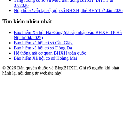
Tăng lương cơ sở và Mức trần đóng BHXH, BHYT từ
07/2026
Nộp hồ sơ cấp lại sổ, gộp sổ BHXH, thẻ BHYT ở đâu 2026
Tìm kiếm nhiều nhất
Bảo hiểm Xã hội Hà Đông (đã sáp nhập vào BHXH TP Hà
Nội từ 04/2025)
Bảo hiểm xã hội cơ sở Cầu Giấy
Bảo hiểm xã hội cơ sở Đống Đa
Hệ thống mã cơ quan BHXH toàn quốc
Bảo hiểm Xã hội cơ sở Hoàng Mai
© 2026 Bản quyền thuộc về BlogBHXH. Ghi rõ nguồn khi phát
hành lại nội dung từ website này!