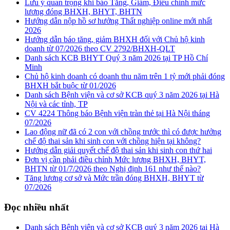
Lưu ý quan trọng khi báo Tăng, Giảm, Điều chỉnh mức
lương đóng BHXH, BHYT, BHTN
Hướng dẫn nộp hồ sơ hưởng Thất nghiệp online mới nhất
2026
Hướng dẫn báo tăng, giảm BHXH đối với Chủ hộ kinh
doanh từ 07/2026 theo CV 2792/BHXH-QLT
Danh sách KCB BHYT Quý 3 năm 2026 tại TP Hồ Chí
Minh
Chủ hộ kinh doanh có doanh thu năm trên 1 tỷ mới phải đóng
BHXH bắt buộc từ 01/2026
Danh sách Bệnh viện và cơ sở KCB quý 3 năm 2026 tại Hà
Nội và các tỉnh, TP
CV 4224 Thông báo Bệnh viện tràn thẻ tại Hà Nội tháng
07/2026
Lao động nữ đã có 2 con với chồng trước thì có được hưởng
chế độ thai sản khi sinh con với chồng hiện tại không?
Hướng dẫn giải quyết chế độ thai sản khi sinh con thứ hai
Đơn vị cần phải điều chỉnh Mức lương BHXH, BHYT,
BHTN từ 01/7/2026 theo Nghị định 161 như thế nào?
Tăng lương cơ sở và Mức trần đóng BHXH, BHYT từ
07/2026
Đọc nhiều nhất
Danh sách Bệnh viện và cơ sở KCB quý 3 năm 2026 tại Hà