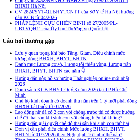
Công văn 2438/BHXH-CĐBHXH ngày 08/05/2026 của
BHXH Hà Nội
CV 2824/SYT-QLBHYTCNTT của Sở Y tế Hà Nội hướng
dẫn KCB từ 04/2026
PHÁP LỆNH CỰU CHIẾN BINH số 27/2005/PL-
UBTVQH11 của Ủy ban Thường vụ Quốc hội
Câu hỏi thường gặp
Lưu ý quan trọng khi báo Tăng, Giảm, Điều chỉnh mức
lương đóng BHXH, BHYT, BHTN
Danh mục Lương cơ sở, Lương tối thiểu vùng, Lương trần
BHXH, BHYT, BHTN các năm 👇
Hướng dẫn nộp hồ sơ hưởng Thất nghiệp online mới nhất
2026
Danh sách KCB BHYT Quý 3 năm 2026 tại TP Hồ Chí
Minh
Chủ hộ kinh doanh có doanh thu năm trên 1 tỷ mới phải đóng
BHXH bắt buộc từ 01/2026
Lao động nữ đã có 2 con với chồng trước thì có được hưởng
chế độ thai sản khi sinh con với chồng hiện tại không?
Hướng dẫn giải quyết chế độ thai sản khi sinh con thứ hai
Đơn vị cần phải điều chỉnh Mức lương BHXH, BHYT,
BHTN từ 01/7/2026 theo Nghị định 161 như thế nào?