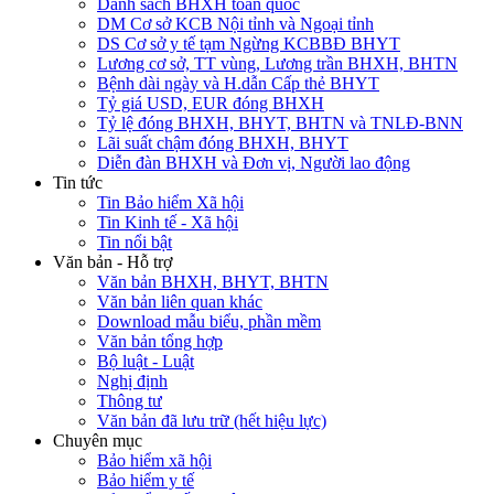
Danh sách BHXH toàn quốc
DM Cơ sở KCB Nội tỉnh và Ngoại tỉnh
DS Cơ sở y tế tạm Ngừng KCBBĐ BHYT
Lương cơ sở, TT vùng, Lương trần BHXH, BHTN
Bệnh dài ngày và H.dẫn Cấp thẻ BHYT
Tỷ giá USD, EUR đóng BHXH
Tỷ lệ đóng BHXH, BHYT, BHTN và TNLĐ-BNN
Lãi suất chậm đóng BHXH, BHYT
Diễn đàn BHXH và Đơn vị, Người lao động
Tin tức
Tin Bảo hiểm Xã hội
Tin Kinh tế - Xã hội
Tin nổi bật
Văn bản - Hỗ trợ
Văn bản BHXH, BHYT, BHTN
Văn bản liên quan khác
Download mẫu biểu, phần mềm
Văn bản tổng hợp
Bộ luật - Luật
Nghị định
Thông tư
Văn bản đã lưu trữ (hết hiệu lực)
Chuyên mục
Bảo hiểm xã hội
Bảo hiểm y tế