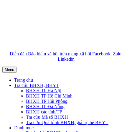
Diễn đàn Bảo hiểm xã hội trên mạng xã hội Facebook, Zalo,
Linkedin
Menu
Trang chủ
Tra cứu BHXH, BHYT
BHXH TP Hà Nội
BHXH TP Hồ Chí Minh
BHXH TP Hải Phòng
BHXH TP Đà Nẵng
BHXH các tỉnh/TP
Tra cứu Mã số BHXH
Tra cứu Quá trình BHXH, giá trị thẻ BHYT
Danh mục