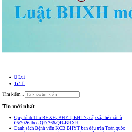
Lui
Tới
Tìm kiếm...
Tin mới nhất
Quy trình Thu BHXH, BHYT, BHTN; cấp sổ, thẻ mới từ
05/2026 theo QĐ 366/QĐ-BHXH
Danh sách Bệnh viện KCB BHYT ban đầu trên Toàn quốc