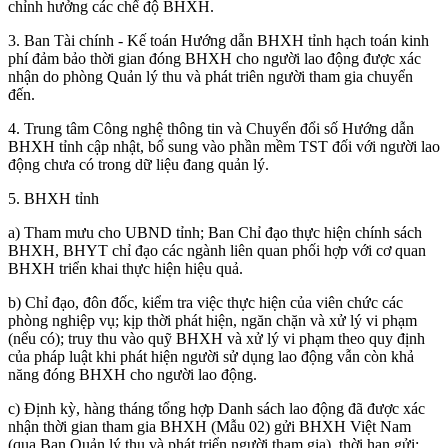
chỉnh hưởng các chể độ BHХH.
3. Ban Tài chính - Kế toán Hướng dẫn BHXH tỉnh hạch toán kinh
phí đảm bảo thời gian đóng BHXH cho người lao động được xác
nhận do phòng Quản lý thu và phát triên người tham gia chuyển
đến.
4. Trung tâm Công nghệ thông tin và Chuyển đổi số Hướng dẫn
BHXH tỉnh cập nhật, bổ sung vào phần mềm TST đối với người lao
động chưa có trong dữ liệu đang quản lý.
5. BHXH tỉnh
a) Tham mưu cho UBND tỉnh; Ban Chỉ đạo thực hiện chính sách
BHXH, BHYT chỉ đạo các ngành liên quan phối hợp với cơ quan
BHXH triển khai thực hiện hiệu quả.
b) Chỉ đạo, đôn đốc, kiểm tra việc thực hiện của viên chức các
phòng nghiệp vụ; kịp thời phát hiện, ngăn chặn và xử lý vi phạm
(nểu có); truy thu vào quỹ BHXH và xử lý vi phạm theo quy định
của pháp luật khi phát hiện người sử dụng lao động vẫn còn khả
năng đóng BHXH cho người lao động.
c) Định kỳ, hàng tháng tổng hợp Danh sách lao động đã được xác
nhận thời gian tham gia BHXH (Mẫu 02) gửi BHXH Việt Nam
(qua Ban Quản lý thụ và phát triển người tham gia), thời hạn gửi: