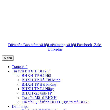
Diễn đàn Bảo hiểm xã hội trên mạng xã hội Facebook, Zalo,
Linkedin
Menu
Trang chủ
Tra cứu BHXH, BHYT
BHXH TP Hà Nội
BHXH TP Hồ Chí Minh
BHXH TP Hải Phòng
BHXH TP Đà Nẵng
BHXH các tỉnh/TP
Tra cứu Mã số BHXH
Tra cứu Quá trình BHXH, giá trị thẻ BHYT
Danh mục