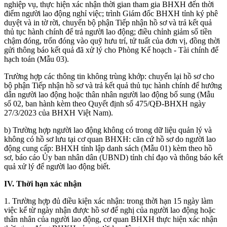
nghiệp vụ, thực hiện xác nhận thời gian tham gia BHXH đến thời
điểm người lao động nghỉ việc; trình Giám đốc BHXH tỉnh ký phê
duyệt và in tờ rời, chuyển bộ phận Tiếp nhận hồ sơ và trả kết quả
thủ tục hành chính để trả người lao động; điều chỉnh giảm số tiền
chậm đóng, trốn đóng vào quỹ hưu trí, tử tuất của đơn vị, đồng thời
gửi thông báo kết quả đã xử lý cho Phòng Kế hoạch - Tài chính để
hạch toán (Mẫu 03).
Trường hợp các thông tin không trùng khớp: chuyển lại hồ sơ cho
bộ phận Tiếp nhận hồ sơ và trả kết quả thủ tục hành chính để hướng
dẫn người lao động hoặc thân nhân người lao động bổ sung (Mẫu
số 02, ban hành kèm theo Quyết định số 475/QĐ-BHXH ngày
27/3/2023 của BHXH Việt Nam).
b) Trường hợp người lao động không có trong dữ liệu quản lý và
không có hồ sơ lưu tại cơ quan BHXH: căn cứ hồ sơ do người lao
động cung cấp: BHXH tỉnh lập danh sách (Mẫu 01) kèm theo hồ
sơ, báo cáo Ủy ban nhân dân (UBND) tỉnh chỉ đạo và thông báo kết
quả xử lý để người lao động biết.
IV. Thời hạn xác nhận
1. Trường hợp đủ điều kiện xác nhận: trong thời hạn 15 ngày làm
việc kể từ ngày nhận được hồ sơ để nghị của người lao động hoặc
thân nhân của người lao động, cơ quan BHXH thực hiện xác nhận