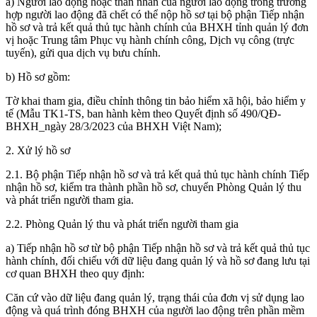
a) Người lao động hoặc thân nhân của người lao động trong trường
hợp người lao động đã chết có thể nộp hồ sơ tại bộ phận Tiếp nhận
hồ sơ và trả kết quả thủ tục hành chính của BHXH tỉnh quản lý đơn
vị hoặc Trung tâm Phục vụ hành chính công, Dịch vụ công (trực
tuyến), gửi qua dịch vụ bưu chính.
b) Hồ sơ gồm:
Tờ khai tham gia, điều chỉnh thông tin bảo hiểm xã hội, bảo hiểm y
tế (Mẫu TK1-TS, ban hành kèm theo Quyết định số 490/QĐ-
BHXH_ngày 28/3/2023 của BHXH Việt Nam);
2. Xử lý hồ sơ
2.1. Bộ phận Tiếp nhận hồ sơ và trả kết quả thủ tục hành chính Tiếp
nhận hồ sơ, kiểm tra thành phần hồ sơ, chuyển Phòng Quản lý thu
và phát triển người tham gia.
2.2. Phòng Quản lý thu và phát triển người tham gia
a) Tiếp nhận hồ sơ từ bộ phận Tiếp nhận hồ sơ và trả kết quả thủ tục
hành chính, đối chiếu với dữ liệu đang quản lý và hồ sơ đang lưu tại
cơ quan BHXH theo quy định:
Căn cứ vào dữ liệu đang quản lý, trạng thái của đơn vị sử dụng lao
động và quá trình đóng BHXH của người lao động trên phần mềm