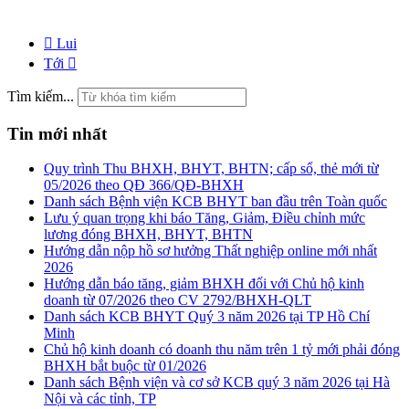
Lui
Tới
Tìm kiếm...
Tin mới nhất
Quy trình Thu BHXH, BHYT, BHTN; cấp sổ, thẻ mới từ
05/2026 theo QĐ 366/QĐ-BHXH
Danh sách Bệnh viện KCB BHYT ban đầu trên Toàn quốc
Lưu ý quan trọng khi báo Tăng, Giảm, Điều chỉnh mức
lương đóng BHXH, BHYT, BHTN
Hướng dẫn nộp hồ sơ hưởng Thất nghiệp online mới nhất
2026
Hướng dẫn báo tăng, giảm BHXH đối với Chủ hộ kinh
doanh từ 07/2026 theo CV 2792/BHXH-QLT
Danh sách KCB BHYT Quý 3 năm 2026 tại TP Hồ Chí
Minh
Chủ hộ kinh doanh có doanh thu năm trên 1 tỷ mới phải đóng
BHXH bắt buộc từ 01/2026
Danh sách Bệnh viện và cơ sở KCB quý 3 năm 2026 tại Hà
Nội và các tỉnh, TP