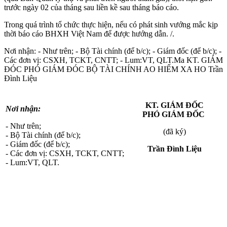
trước ngày 02 của tháng sau liền kề sau tháng báo cáo.
Trong quá trình tổ chức thực hiện, nếu có phát sinh vướng mắc kịp
thời báo cáo BHXH Việt Nam để được hướng dẫn. /.
Nơi nhận: - Như trên; - Bộ Tài chính (để b/c); - Giám đốc (để b/c); -
Các đơn vị: CSXH, TCKT, CNTT; - Lum:VT, QLT.Ma KT. GIÁM
ĐÓC PHÓ GIÁM ĐÓC BỘ TÀI CHÍNH AO HIẾM XA HO Trần
Đình Liệu
KT. GIÁM ĐỐC
Nơi nhận:
PHÓ GIÁM ĐỐC
- Như trên;
(đã ký)
- Bộ Tài chính (để b/c);
- Giám đốc (để b/c);
Trần Đình Liệu
- Các đơn vị: CSXH, TCKT, CNTT;
- Lum:VT, QLT.