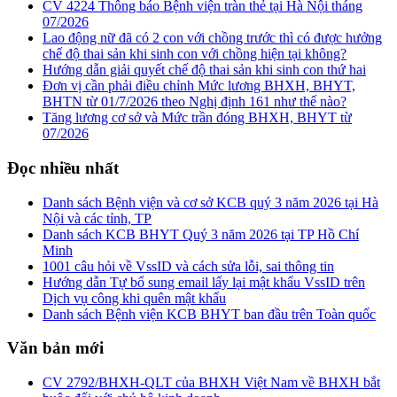
CV 4224 Thông báo Bệnh viện tràn thẻ tại Hà Nội tháng
07/2026
Lao động nữ đã có 2 con với chồng trước thì có được hưởng
chế độ thai sản khi sinh con với chồng hiện tại không?
Hướng dẫn giải quyết chế độ thai sản khi sinh con thứ hai
Đơn vị cần phải điều chỉnh Mức lương BHXH, BHYT,
BHTN từ 01/7/2026 theo Nghị định 161 như thế nào?
Tăng lương cơ sở và Mức trần đóng BHXH, BHYT từ
07/2026
Đọc nhiều nhất
Danh sách Bệnh viện và cơ sở KCB quý 3 năm 2026 tại Hà
Nội và các tỉnh, TP
Danh sách KCB BHYT Quý 3 năm 2026 tại TP Hồ Chí
Minh
1001 câu hỏi về VssID và cách sửa lỗi, sai thông tin
Hướng dẫn Tự bổ sung email lấy lại mật khẩu VssID trên
Dịch vụ công khi quên mật khẩu
Danh sách Bệnh viện KCB BHYT ban đầu trên Toàn quốc
Văn bản mới
CV 2792/BHXH-QLT của BHXH Việt Nam về BHXH bắt