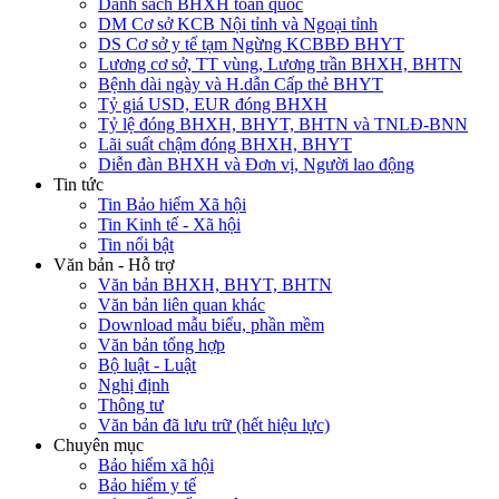
Danh sách BHXH toàn quốc
DM Cơ sở KCB Nội tỉnh và Ngoại tỉnh
DS Cơ sở y tế tạm Ngừng KCBBĐ BHYT
Lương cơ sở, TT vùng, Lương trần BHXH, BHTN
Bệnh dài ngày và H.dẫn Cấp thẻ BHYT
Tỷ giá USD, EUR đóng BHXH
Tỷ lệ đóng BHXH, BHYT, BHTN và TNLĐ-BNN
Lãi suất chậm đóng BHXH, BHYT
Diễn đàn BHXH và Đơn vị, Người lao động
Tin tức
Tin Bảo hiểm Xã hội
Tin Kinh tế - Xã hội
Tin nổi bật
Văn bản - Hỗ trợ
Văn bản BHXH, BHYT, BHTN
Văn bản liên quan khác
Download mẫu biểu, phần mềm
Văn bản tổng hợp
Bộ luật - Luật
Nghị định
Thông tư
Văn bản đã lưu trữ (hết hiệu lực)
Chuyên mục
Bảo hiểm xã hội
Bảo hiểm y tế