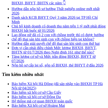
BHXH, BHYT, BHTN các năm 👇
Hướng dẫn nộp hồ sơ hưởng Thất nghiệp online mới nhất
2026
Danh sách KCB BHYT Quý 3 năm 2026 tại TP Hồ Chí
Minh
Chủ hộ kinh doanh có doanh thu năm trên 1 tỷ mới phải đóng
BHXH bắt buộc từ 01/2026
Lao động nữ đã có 2 con với chồng trước thì có được hưởng
chế độ thai sản khi sinh con với chồng hiện tại không?
Hướng dẫn giải quyết chế độ thai sản khi sinh con thứ hai
Đơn vị cần phải điều chỉnh Mức lương BHXH, BHYT,
BHTN từ 01/7/2026 theo Nghị định 161 như thế nào?
Tăng lương cơ sở và Mức trần đóng BHXH, BHYT từ
07/2026
Nộp hồ sơ cấp lại sổ, gộp sổ BHXH, thẻ BHYT ở đâu 2026
Tìm kiếm nhiều nhất
Bảo hiểm Xã hội Hà Đông (đã sáp nhập vào BHXH TP Hà
Nội từ 04/2025)
Bảo hiểm xã hội cơ sở Cầu Giấy
Bảo hiểm xã hội cơ sở Đống Đa
Hệ thống mã cơ quan BHXH toàn quốc
Bảo hiểm Xã hội cơ sở Hoàng Mai