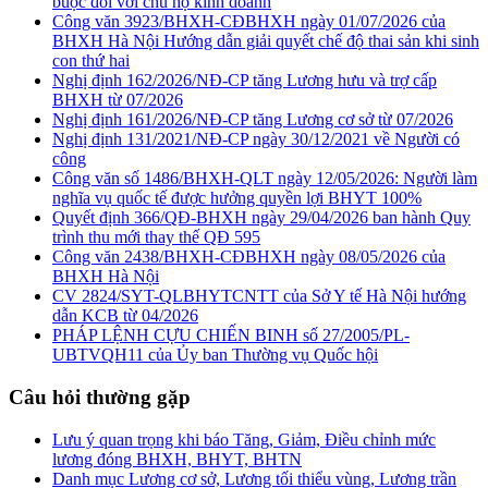
buộc đối với chủ hộ kinh doanh
Công văn 3923/BHXH-CĐBHXH ngày 01/07/2026 của
BHXH Hà Nội Hướng dẫn giải quyết chế độ thai sản khi sinh
con thứ hai
Nghị định 162/2026/NĐ-CP tăng Lương hưu và trợ cấp
BHXH từ 07/2026
Nghị định 161/2026/NĐ-CP tăng Lương cơ sở từ 07/2026
Nghị định 131/2021/NĐ-CP ngày 30/12/2021 về Người có
công
Công văn số 1486/BHXH-QLT ngày 12/05/2026: Người làm
nghĩa vụ quốc tế được hưởng quyền lợi BHYT 100%
Quyết định 366/QĐ-BHXH ngày 29/04/2026 ban hành Quy
trình thu mới thay thế QĐ 595
Công văn 2438/BHXH-CĐBHXH ngày 08/05/2026 của
BHXH Hà Nội
CV 2824/SYT-QLBHYTCNTT của Sở Y tế Hà Nội hướng
dẫn KCB từ 04/2026
PHÁP LỆNH CỰU CHIẾN BINH số 27/2005/PL-
UBTVQH11 của Ủy ban Thường vụ Quốc hội
Câu hỏi thường gặp
Lưu ý quan trọng khi báo Tăng, Giảm, Điều chỉnh mức
lương đóng BHXH, BHYT, BHTN
Danh mục Lương cơ sở, Lương tối thiểu vùng, Lương trần