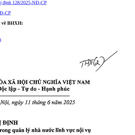
ghị định 128/2025-NĐ-CP
-NĐ-CP
ức về BHXH:
n