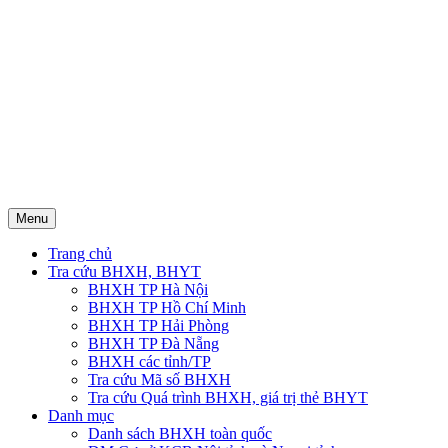
Menu
Trang chủ
Tra cứu BHXH, BHYT
BHXH TP Hà Nội
BHXH TP Hồ Chí Minh
BHXH TP Hải Phòng
BHXH TP Đà Nẵng
BHXH các tỉnh/TP
Tra cứu Mã số BHXH
Tra cứu Quá trình BHXH, giá trị thẻ BHYT
Danh mục
Danh sách BHXH toàn quốc