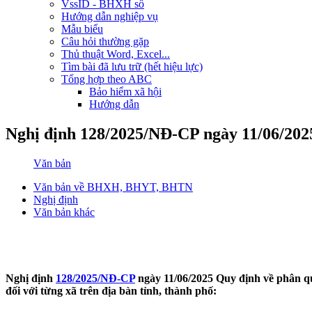
VssID - BHXH số
Hướng dẫn nghiệp vụ
Mẫu biểu
Câu hỏi thường gặp
Thủ thuật Word, Excel...
Tìm bài đã lưu trữ (hết hiệu lực)
Tổng hợp theo ABC
Bảo hiểm xã hội
Hướng dẫn
Nghị định 128/2025/NĐ-CP ngày 11/06/202
Văn bản
Văn bản về BHXH, BHYT, BHTN
Nghị định
Văn bản khác
Nghị định
128/2025/NĐ-CP
ngày 11/06/2025 Quy định về phân quy
đối với từng xã trên địa bàn tỉnh, thành phố: