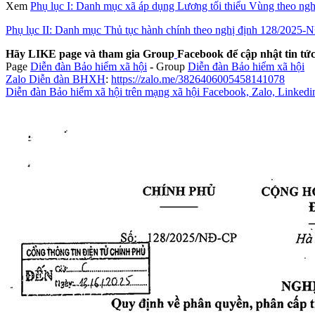
Xem
Phụ lục I: Danh mục xã áp dụng Lương tối thiểu Vùng theo n
Phụ lục II: Danh mục Thủ tục hành chính theo nghị định 128/2025
Hãy LIKE page và tham gia Group
Facebook để cập nhật tin t
Page
Diễn đàn Bảo hiểm xã hội
-
Group
Diễn đàn Bảo hiểm xã hội
Zalo Diễn đàn BHXH
:
https://zalo.me/3826406005458141078
Diễn đàn Bảo hiểm xã hội trên mạng xã hội Facebook, Zalo, Linkedi