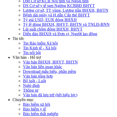
DM Cơ sở KCB Nội tỉnh và Ngoại tỉnh
DS Cơ sở y tế tạm Ngừng KCBBĐ BHYT
Lương cơ sở, TT vùng, Lương trần BHXH, BHTN
Bệnh dài ngày và H.dẫn Cấp thẻ BHYT
Tỷ giá USD, EUR đóng BHXH
Tỷ lệ đóng BHXH, BHYT, BHTN và TNLĐ-BNN
Lãi suất chậm đóng BHXH, BHYT
Diễn đàn BHXH và Đơn vị, Người lao động
Tin tức
Tin Bảo hiểm Xã hội
Tin Kinh tế - Xã hội
Tin nổi bật
Văn bản - Hỗ trợ
Văn bản BHXH, BHYT, BHTN
Văn bản liên quan khác
Download mẫu biểu, phần mềm
Văn bản tổng hợp
Bộ luật - Luật
Nghị định
Thông tư
Văn bản đã lưu trữ (hết hiệu lực)
Chuyên mục
Bảo hiểm xã hội
Bảo hiểm y tế
Bảo hiểm thất nghiệp