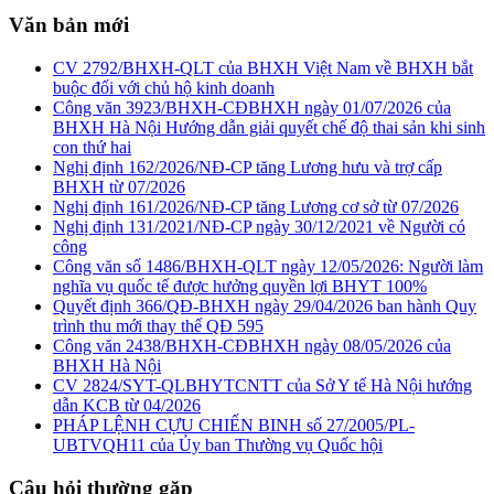
Văn bản mới
CV 2792/BHXH-QLT của BHXH Việt Nam về BHXH bắt
buộc đối với chủ hộ kinh doanh
Công văn 3923/BHXH-CĐBHXH ngày 01/07/2026 của
BHXH Hà Nội Hướng dẫn giải quyết chế độ thai sản khi sinh
con thứ hai
Nghị định 162/2026/NĐ-CP tăng Lương hưu và trợ cấp
BHXH từ 07/2026
Nghị định 161/2026/NĐ-CP tăng Lương cơ sở từ 07/2026
Nghị định 131/2021/NĐ-CP ngày 30/12/2021 về Người có
công
Công văn số 1486/BHXH-QLT ngày 12/05/2026: Người làm
nghĩa vụ quốc tế được hưởng quyền lợi BHYT 100%
Quyết định 366/QĐ-BHXH ngày 29/04/2026 ban hành Quy
trình thu mới thay thế QĐ 595
Công văn 2438/BHXH-CĐBHXH ngày 08/05/2026 của
BHXH Hà Nội
CV 2824/SYT-QLBHYTCNTT của Sở Y tế Hà Nội hướng
dẫn KCB từ 04/2026
PHÁP LỆNH CỰU CHIẾN BINH số 27/2005/PL-
UBTVQH11 của Ủy ban Thường vụ Quốc hội
Câu hỏi thường gặp