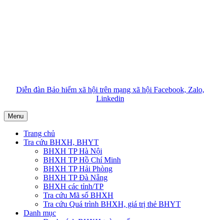
Diễn đàn Bảo hiểm xã hội trên mạng xã hội Facebook, Zalo,
Linkedin
Menu
Trang chủ
Tra cứu BHXH, BHYT
BHXH TP Hà Nội
BHXH TP Hồ Chí Minh
BHXH TP Hải Phòng
BHXH TP Đà Nẵng
BHXH các tỉnh/TP
Tra cứu Mã số BHXH
Tra cứu Quá trình BHXH, giá trị thẻ BHYT
Danh mục