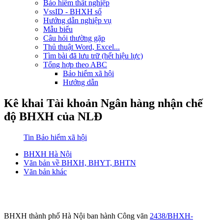
Bảo hiểm thất nghiệp
VssID - BHXH số
Hướng dẫn nghiệp vụ
Mẫu biểu
Câu hỏi thường gặp
Thủ thuật Word, Excel...
Tìm bài đã lưu trữ (hết hiệu lực)
Tổng hợp theo ABC
Bảo hiểm xã hội
Hướng dẫn
Kê khai Tài khoản Ngân hàng nhận chế
độ BHXH của NLĐ
Tin Bảo hiểm xã hội
BHXH Hà Nội
Văn bản về BHXH, BHYT, BHTN
Văn bản khác
BHXH thành phố Hà Nội ban hành Công văn
2438/BHXH-