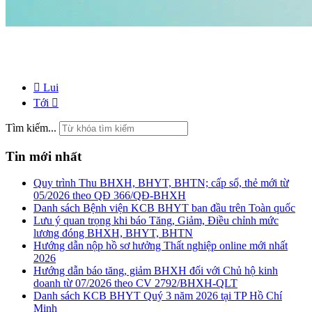
Lui
Tới
Tìm kiếm...
Tin mới nhất
Quy trình Thu BHXH, BHYT, BHTN; cấp sổ, thẻ mới từ
05/2026 theo QĐ 366/QĐ-BHXH
Danh sách Bệnh viện KCB BHYT ban đầu trên Toàn quốc
Lưu ý quan trọng khi báo Tăng, Giảm, Điều chỉnh mức
lương đóng BHXH, BHYT, BHTN
Hướng dẫn nộp hồ sơ hưởng Thất nghiệp online mới nhất
2026
Hướng dẫn báo tăng, giảm BHXH đối với Chủ hộ kinh
doanh từ 07/2026 theo CV 2792/BHXH-QLT
Danh sách KCB BHYT Quý 3 năm 2026 tại TP Hồ Chí
Minh