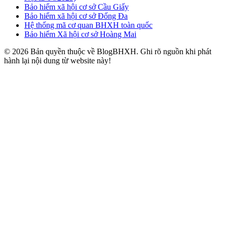
Bảo hiểm xã hội cơ sở Cầu Giấy
Bảo hiểm xã hội cơ sở Đống Đa
Hệ thống mã cơ quan BHXH toàn quốc
Bảo hiểm Xã hội cơ sở Hoàng Mai
© 2026 Bản quyền thuộc về BlogBHXH. Ghi rõ nguồn khi phát
hành lại nội dung từ website này!