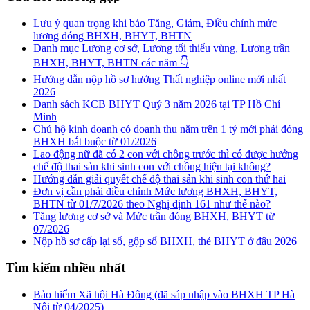
Lưu ý quan trọng khi báo Tăng, Giảm, Điều chỉnh mức
lương đóng BHXH, BHYT, BHTN
Danh mục Lương cơ sở, Lương tối thiểu vùng, Lương trần
BHXH, BHYT, BHTN các năm 👇
Hướng dẫn nộp hồ sơ hưởng Thất nghiệp online mới nhất
2026
Danh sách KCB BHYT Quý 3 năm 2026 tại TP Hồ Chí
Minh
Chủ hộ kinh doanh có doanh thu năm trên 1 tỷ mới phải đóng
BHXH bắt buộc từ 01/2026
Lao động nữ đã có 2 con với chồng trước thì có được hưởng
chế độ thai sản khi sinh con với chồng hiện tại không?
Hướng dẫn giải quyết chế độ thai sản khi sinh con thứ hai
Đơn vị cần phải điều chỉnh Mức lương BHXH, BHYT,
BHTN từ 01/7/2026 theo Nghị định 161 như thế nào?
Tăng lương cơ sở và Mức trần đóng BHXH, BHYT từ
07/2026
Nộp hồ sơ cấp lại sổ, gộp sổ BHXH, thẻ BHYT ở đâu 2026
Tìm kiếm nhiều nhất
Bảo hiểm Xã hội Hà Đông (đã sáp nhập vào BHXH TP Hà
Nội từ 04/2025)