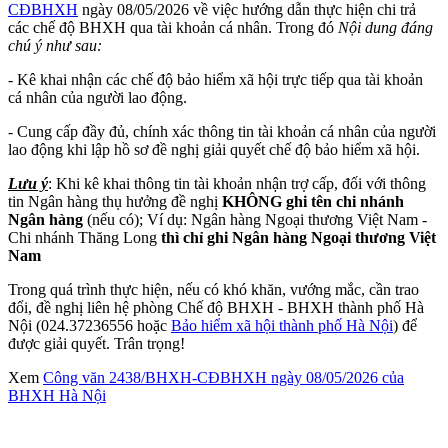
CĐBHXH
ngày 08/05/2026 về việc hướng dẫn thực hiện chi trả
các chế độ BHXH qua tài khoản cá nhân. Trong đó
Nội dung đáng
chú ý như sau:
- Kê khai nhận các chế độ bảo hiểm xã hội trực tiếp qua tài khoản
cá nhân của người lao động.
- Cung cấp đầy đủ, chính xác thông tin tài khoản cá nhân của người
lao động khi lập hồ sơ đề nghị giải quyết chế độ bảo hiểm xã hội.
Lưu ý
: Khi kê khai thông tin tài khoản nhận trợ cấp, đối với thông
tin Ngân hàng thụ hưởng đề nghị
KHÔNG ghi tên chi nhánh
Ngân hàng
(nếu có); Ví dụ: Ngân hàng Ngoại thương Việt Nam -
Chi nhánh Thăng Long
thì chỉ ghi Ngân hàng Ngoại thương Việt
Nam
Trong quá trình thực hiện, nếu có khó khăn, vướng mắc, cần trao
đổi, đề nghị liên hệ phòng Chế độ BHXH - BHXH thành phố Hà
Nội (024.37236556 hoặc
Bảo hiểm xã hội thành phố Hà Nội
) để
được giải quyết. Trân trọng!
Xem
Công văn 2438/BHXH-CĐBHXH ngày 08/05/2026 của
BHXH Hà Nội