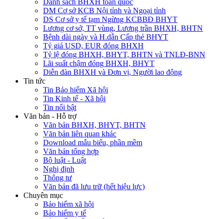
Danh sách BHXH toàn quốc
DM Cơ sở KCB Nội tỉnh và Ngoại tỉnh
DS Cơ sở y tế tạm Ngừng KCBBĐ BHYT
Lương cơ sở, TT vùng, Lương trần BHXH, BHTN
Bệnh dài ngày và H.dẫn Cấp thẻ BHYT
Tỷ giá USD, EUR đóng BHXH
Tỷ lệ đóng BHXH, BHYT, BHTN và TNLĐ-BNN
Lãi suất chậm đóng BHXH, BHYT
Diễn đàn BHXH và Đơn vị, Người lao động
Tin tức
Tin Bảo hiểm Xã hội
Tin Kinh tế - Xã hội
Tin nổi bật
Văn bản - Hỗ trợ
Văn bản BHXH, BHYT, BHTN
Văn bản liên quan khác
Download mẫu biểu, phần mềm
Văn bản tổng hợp
Bộ luật - Luật
Nghị định
Thông tư
Văn bản đã lưu trữ (hết hiệu lực)
Chuyên mục
Bảo hiểm xã hội
Bảo hiểm y tế