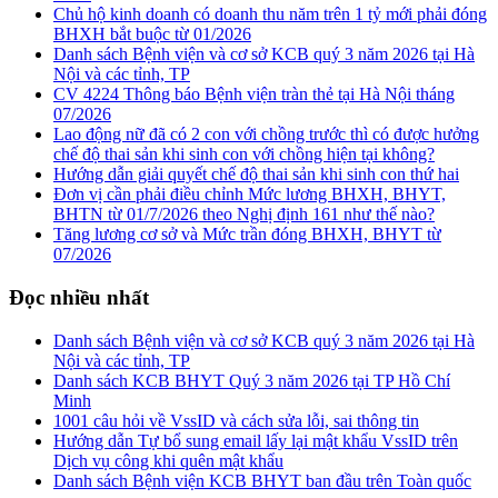
Chủ hộ kinh doanh có doanh thu năm trên 1 tỷ mới phải đóng
BHXH bắt buộc từ 01/2026
Danh sách Bệnh viện và cơ sở KCB quý 3 năm 2026 tại Hà
Nội và các tỉnh, TP
CV 4224 Thông báo Bệnh viện tràn thẻ tại Hà Nội tháng
07/2026
Lao động nữ đã có 2 con với chồng trước thì có được hưởng
chế độ thai sản khi sinh con với chồng hiện tại không?
Hướng dẫn giải quyết chế độ thai sản khi sinh con thứ hai
Đơn vị cần phải điều chỉnh Mức lương BHXH, BHYT,
BHTN từ 01/7/2026 theo Nghị định 161 như thế nào?
Tăng lương cơ sở và Mức trần đóng BHXH, BHYT từ
07/2026
Đọc nhiều nhất
Danh sách Bệnh viện và cơ sở KCB quý 3 năm 2026 tại Hà
Nội và các tỉnh, TP
Danh sách KCB BHYT Quý 3 năm 2026 tại TP Hồ Chí
Minh
1001 câu hỏi về VssID và cách sửa lỗi, sai thông tin
Hướng dẫn Tự bổ sung email lấy lại mật khẩu VssID trên
Dịch vụ công khi quên mật khẩu
Danh sách Bệnh viện KCB BHYT ban đầu trên Toàn quốc