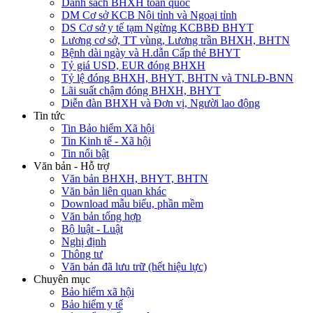
Danh sách BHXH toàn quốc
DM Cơ sở KCB Nội tỉnh và Ngoại tỉnh
DS Cơ sở y tế tạm Ngừng KCBBĐ BHYT
Lương cơ sở, TT vùng, Lương trần BHXH, BHTN
Bệnh dài ngày và H.dẫn Cấp thẻ BHYT
Tỷ giá USD, EUR đóng BHXH
Tỷ lệ đóng BHXH, BHYT, BHTN và TNLĐ-BNN
Lãi suất chậm đóng BHXH, BHYT
Diễn đàn BHXH và Đơn vị, Người lao động
Tin tức
Tin Bảo hiểm Xã hội
Tin Kinh tế - Xã hội
Tin nổi bật
Văn bản - Hỗ trợ
Văn bản BHXH, BHYT, BHTN
Văn bản liên quan khác
Download mẫu biểu, phần mềm
Văn bản tổng hợp
Bộ luật - Luật
Nghị định
Thông tư
Văn bản đã lưu trữ (hết hiệu lực)
Chuyên mục
Bảo hiểm xã hội
Bảo hiểm y tế