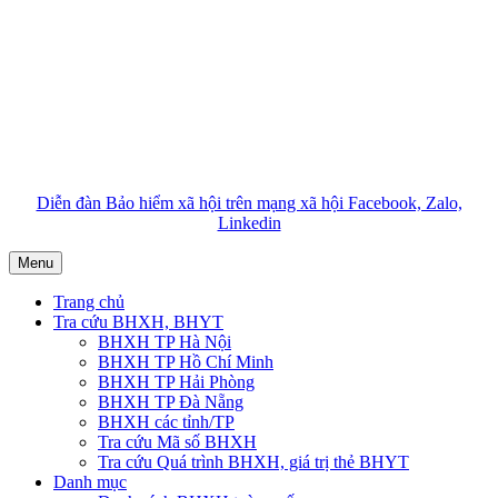
Diễn đàn Bảo hiểm xã hội trên mạng xã hội Facebook, Zalo,
Linkedin
Menu
Trang chủ
Tra cứu BHXH, BHYT
BHXH TP Hà Nội
BHXH TP Hồ Chí Minh
BHXH TP Hải Phòng
BHXH TP Đà Nẵng
BHXH các tỉnh/TP
Tra cứu Mã số BHXH
Tra cứu Quá trình BHXH, giá trị thẻ BHYT
Danh mục