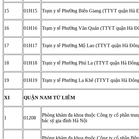
15
01H15
Trạm y tế Phường Biên Giang (TTYT quận Hà 
16
01H16
Trạm y tế Phường Văn Quán (TTYT quận Hà Đ
17
01H17
Trạm y tế Phường Mộ Lao (TTYT quận Hà Đôn
18
01H18
Trạm y tế Phường Phú La (TTYT quận Hà Đông
19
01H19
Trạm y tế Phường La Khê (TTYT quận Hà Đông
XI
QUẬN NAM TỪ LIÊM
Phòng khám đa khoa thuộc Công ty cổ phần trun
1
01208
bác sỹ gia đình Hà Nội
Phòng khám đa khoa thuộc Công ty cổ phần Bện