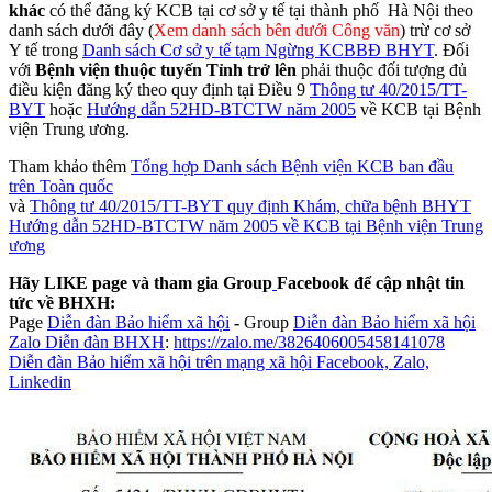
khác
có thể đăng ký KCB tại cơ sở y tế tại thành phố Hà Nội theo
danh sách dưới đây (
Xem danh sách bên dưới Công văn
) trừ cơ sở
Y tế trong
Danh sách Cơ sở y tế tạm Ngừng KCBBĐ BHYT
. Đối
với
Bệnh viện thuộc tuyến Tỉnh trở lên
phải thuộc đối tượng đủ
điều kiện đăng ký theo quy định tại Điều 9
Thông tư 40/2015/TT-
BYT
hoặc
Hướng dẫn 52HD-BTCTW năm 2005
về KCB tại Bệnh
viện Trung ương.
Tham khảo thêm
Tổng hợp Danh sách Bệnh viện KCB ban đầu
trên Toàn quốc
và
Thông tư 40/2015/TT-BYT quy định Khám, chữa bệnh BHYT
Hướng dẫn 52HD-BTCTW năm 2005 về KCB tại Bệnh viện Trung
ương
Hãy LIKE page và tham gia Group
Facebook để cập nhật tin
tức về BHXH:
Page
Diễn đàn Bảo hiểm xã hội
-
Group
Diễn đàn Bảo hiểm xã hội
Zalo Diễn đàn BHXH
:
https://zalo.me/3826406005458141078
Diễn đàn Bảo hiểm xã hội trên mạng xã hội Facebook, Zalo,
Linkedin