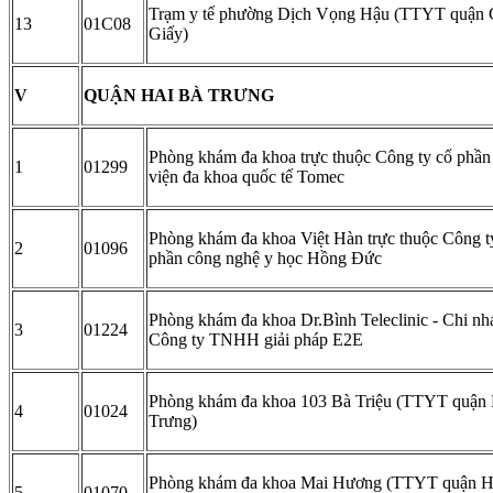
Trạm y tế phường Dịch Vọng Hậu (TTYT quận 
13
01C08
Giấy)
V
QUẬN HAI BÀ TRƯNG
Phòng khám đa khoa trực thuộc Công ty cổ phầ
1
01299
viện đa khoa quốc tế Tomec
Phòng khám đa khoa Việt Hàn trực thuộc Công t
2
01096
phần công nghệ y học Hồng Đức
Phòng khám đa khoa Dr.Bình Teleclinic - Chi nh
3
01224
Công ty TNHH giải pháp E2E
Phòng khám đa khoa 103 Bà Triệu (TTYT quận 
4
01024
Trưng)
Phòng khám đa khoa Mai Hương (TTYT quận H
5
01070