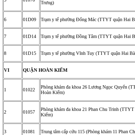
Trưng)
6
01D09
Trạm y tế phường Đống Mác (TTYT quận Hai B
7
01D14
Trạm y tế phường Đồng Tâm (TTYT quận Hai B
8
01D15
Trạm y tế phường Vĩnh Tuy (TTYT quận Hai Bà
VI
QUẬN HOÀN KIẾM
Phòng khám đa khoa 26 Lương Ngọc Quyến (
1
01022
Hoàn Kiếm)
Phòng khám đa khoa 21 Phan Chu Trinh (TTYT
2
01057
Kiếm)
3
01081
Trung tâm cấp cứu 115 (Phòng khám 11 Phan Ch