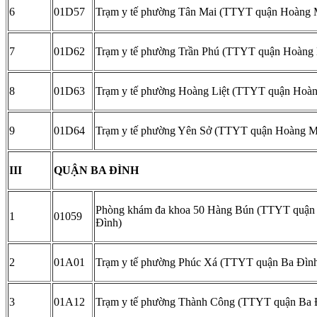
6
01D57
Trạm y tế phường Tân Mai (TTYT quận Hoàng 
7
01D62
Trạm y tế phường Trần Phú (TTYT quận Hoàng 
8
01D63
Trạm y tế phường Hoàng Liệt (TTYT quận Hoàn
9
01D64
Trạm y tế phường Yên Sở (TTYT quận Hoàng M
III
QUẬN BA ĐÌNH
Phòng khám đa khoa 50 Hàng Bún (TTYT quận
1
01059
Đình)
2
01A01
Trạm y tế phường Phúc Xá (TTYT quận Ba Đìn
3
01A12
Trạm y tế phường Thành Công (TTYT quận Ba 