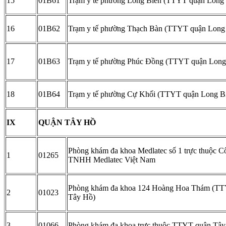
15
01B61
Trạm y tế phường Long Biên (TTYT quận Long 
16
01B62
Trạm y tế phường Thạch Bàn (TTYT quận Long
17
01B63
Trạm y tế phường Phúc Đồng (TTYT quận Long
18
01B64
Trạm y tế phường Cự Khối (TTYT quận Long B
IX
QUẬN TÂY HỒ
Phòng khám đa khoa Medlatec số 1 trực thuộc C
1
01265
TNHH Medlatec Việt Nam
Phòng khám đa khoa 124 Hoàng Hoa Thám (T
2
01023
Tây Hồ)
3
01066
Phòng khám đa khoa trực thuộc TTYT quận Tâ