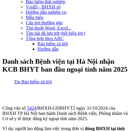
Bảo hiểm thất nghiệp
VssID - BHXH số
Hướng dẫn nghiệp vụ
Mẫu biểu
Câu hỏi thường gặp
Thủ thuật Word, Excel...
Tìm bài đã lưu trữ (hết hiệu lực)
Tổng hợp theo ABC
Bảo hiểm xã hội
Hướng dẫn
Danh sách Bệnh viện tại Hà Nội nhận
KCB BHYT ban đầu ngoại tỉnh năm 2025
Tin Bảo hiểm xã hội
Công văn số
5424
/BHXH-GĐBHYT2 ngày 31/10/2024 của
BHXH TP Hà Nội ban hành Danh sách Bệnh viện, Phòng khám và
Cơ sở y tế được đăng ký ngoại tỉnh năm 2025.
Ví dụ: người lao động làm việc trong đơn vị
đóng BHXH tại tỉnh