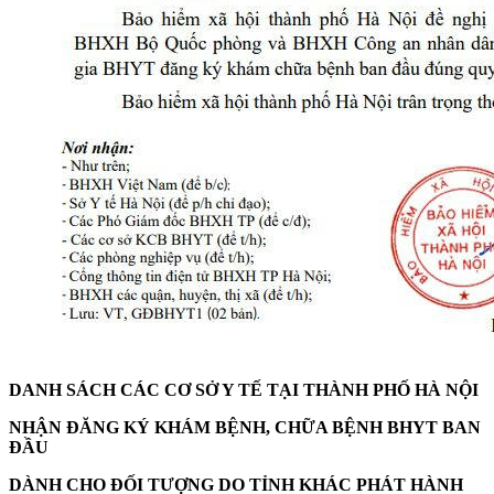
DANH SÁCH CÁC CƠ SỞ Y TẾ TẠI THÀNH PHỐ HÀ NỘI
NHẬN ĐĂNG KÝ KHÁM BỆNH, CHỮA BỆNH BHYT BAN
ĐẦU
DÀNH CHO ĐỐI TƯỢNG DO TỈNH KHÁC PHÁT HÀNH