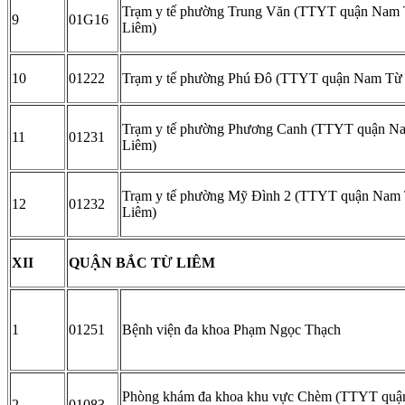
Trạm y tế phường Trung Văn (TTYT quận Nam
9
01G16
Liêm)
10
01222
Trạm y tế phường Phú Đô (TTYT quận Nam Từ
Trạm y tế phường Phương Canh (TTYT quận N
11
01231
Liêm)
Trạm y tế phường Mỹ Đình 2 (TTYT quận Nam
12
01232
Liêm)
XII
QUẬN BẮC TỪ LIÊM
1
01251
Bệnh viện đa khoa Phạm Ngọc Thạch
Phòng khám đa khoa khu vực Chèm (TTYT quậ
2
01083