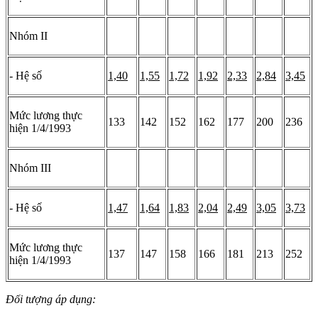
Nhóm II
- Hệ số
1,40
1,55
1,72
1,92
2,33
2,84
3,45
Mức lương thực
133
142
152
162
177
200
236
hiện 1/4/1993
Nhóm III
- Hệ số
1,47
1,64
1,83
2,04
2,49
3,05
3,73
Mức lương thực
137
147
158
166
181
213
252
hiện 1/4/1993
Đối tượng áp dụng: