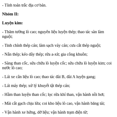
- Tính toán trắc địa cơ bản.
Nhóm II:
Luyện kim:
- Thăm tường lò cao; nguyên liệu luyện thép; thao tác sàn làm
nguội;
- Tinh chỉnh thép cán; làm sạch vảy cán; cưa cắt thép nguội;
- Nắn thép; kéo dây thép; rửa a-xít; gia công khuôn;
- Sàng than cốc, sửa chữa lò luyện cốc; sửa chữa lò luyện kim; coi
nước lò cao;
- Lái xe cân liệu lò cao; thao tác đài B, đài A luyện gang;
- Lái máy thép; xử lý khuyết tật thép cán;
- Hầm than luyện than cốc; lọc rửa khí than, vận hành nồi hơi;
- Mài cắt gạch chịu lửa; coi kho liệu lò cao, vận hành băng tải;
- Vận hành xe hứng, dỡ liệu; vận hành trạm điện từ;