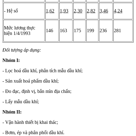
- Hệ số
1,62
1,93
2,30
2,82
3,46
4,24
Mức lương thực
146
163
175
199
236
281
hiện 1/4/1993
Đối tượng áp dụng:
Nhóm I:
- Lọc hoá dầu khí, phân tích mẫu dầu khí;
- Sản xuất hoá phẩm dầu khí;
- Đo đạc, định vị, bắn mìn địa chấn;
- Lấy mẫu dầu khí;
Nhóm II:
- Vận hành thiết bị khai thác;
- Bơm, ép và phân phối dầu khí.