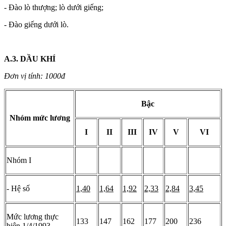
- Đào lò thượng; lò dưới giếng;
- Đào giếng dưới lò.
A.3. DẦU KHÍ
Đơn vị tính: 1000đ
Bậc
Nhóm mức lương
I
II
III
IV
V
VI
Nhóm I
- Hệ số
1,40
1,64
1,92
2,33
2,84
3,45
Mức lương thực
133
147
162
177
200
236
hiện 1/4/1993