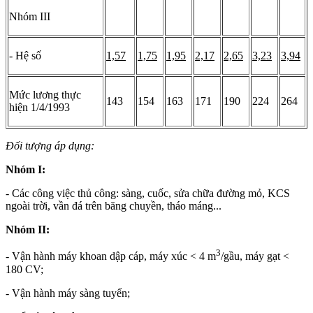
Nhóm III
- Hệ số
1,57
1,75
1,95
2,17
2,65
3,23
3,94
Mức lương thực
143
154
163
171
190
224
264
hiện 1/4/1993
Đối tượng áp dụng:
Nhóm I:
- Các công việc thủ công: sàng, cuốc, sửa chữa đường mỏ, KCS
ngoài trời, vần đá trên băng chuyền, tháo máng...
Nhóm II:
3
- Vận hành máy khoan dập cáp, máy xúc < 4 m
/gầu, máy gạt <
180 CV;
- Vận hành máy sàng tuyển;