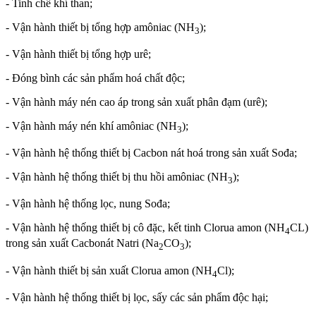
- Tinh chế khí than;
- Vận hành thiết bị tổng hợp amôniac (NH
);
3
- Vận hành thiết bị tổng hợp urê;
- Đóng bình các sản phẩm hoá chất độc;
- Vận hành máy nén cao áp trong sản xuất phân đạm (urê);
- Vận hành máy nén khí amôniac (NH
);
3
- Vận hành hệ thống thiết bị Cacbon nát hoá trong sản xuất Sođa;
- Vận hành hệ thống thiết bị thu hồi amôniac (NH
);
3
- Vận hành hệ thống lọc, nung Sođa;
- Vận hành hệ thống thiết bị cô đặc, kết tinh Clorua amon (NH
CL)
4
trong sản xuất Cacbonát Natri (Na
CO
);
2
3
- Vận hành thiết bị sản xuất Clorua amon (NH
Cl);
4
- Vận hành hệ thống thiết bị lọc, sấy các sản phẩm độc hại;