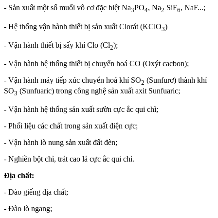
- Sản xuất một số muối vô cơ đặc biệt Na
PO
, Na
SiF
, NaF...;
3
4
2
6
- Hệ thống vận hành thiết bị sản xuất Clorát (KClO
)
3
- Vận hành thiết bị sấy khí Clo (Cl
);
2
- Vận hành hệ thống thiết bị chuyển hoá CO (Oxýt cacbon);
- Vận hành máy tiếp xúc chuyển hoá khí SO
(Sunfurơ) thành khí
2
SO
(Sunfuaric) trong công nghệ sản xuất axit Sunfuaric;
3
- Vận hành hệ thống sản xuất sườn cực ắc qui chì;
- Phối liệu các chất trong sản xuất điện cực;
- Vận hành lò nung sản xuất đất đèn;
- Nghiền bột chì, trát cao lá cực ắc qui chì.
Địa chất:
- Đào giếng địa chất;
- Đào lò ngang;