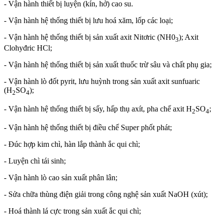
- Vận hành thiết bị luyện (kín, hở) cao su.
- Vận hành hệ thống thiết bị lưu hoá xăm, lốp các loại;
- Vận hành hệ thống thiết bị sản xuất axit Nitơric (NH0
); Axit
3
Clohyđric HCl;
- Vận hành hệ thống thiết bị sản xuất thuốc trừ sâu và chất phụ gia;
- Vận hành lò đốt pyrit, lưu huỳnh trong sản xuất axit sunfuaric
(H
SO
);
2
4
- Vận hành hệ thống thiết bị sấy, hấp thụ axít, pha chế axit H
SO
;
2
4
- Vận hành hệ thống thiết bị điều chế Super phốt phát;
- Đúc hợp kim chì, hàn lắp thành ắc qui chì;
- Luyện chì tái sinh;
- Vận hành lò cao sản xuất phân lân;
- Sửa chữa thùng điện giải trong công nghệ sản xuất NaOH (xút);
- Hoá thành lá cực trong sản xuất ắc qui chì;