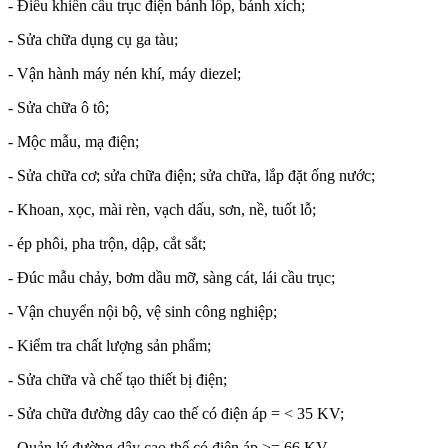
- Điều khiển cầu trục điện bánh lốp, bánh xích;
- Sửa chữa dụng cụ ga tàu;
- Vận hành máy nén khí, máy diezel;
- Sửa chữa ô tô;
- Mộc mẫu, mạ điện;
- Sửa chữa cơ; sửa chữa điện; sửa chữa, lắp đặt ống nước;
- Khoan, xọc, mài rèn, vạch dấu, sơn, nề, tuốt lỗ;
- ép phôi, pha trộn, dập, cắt sắt;
- Đúc mẫu chảy, bơm dầu mỡ, sàng cát, lái cầu trục;
- Vận chuyển nội bộ, vệ sinh công nghiệp;
- Kiểm tra chất lượng sản phẩm;
- Sửa chữa và chế tạo thiết bị điện;
- Sửa chữa đường dây cao thế có điện áp = < 35 KV;
- Quản lý đường dây cao thế có điện áp >= 66 KV