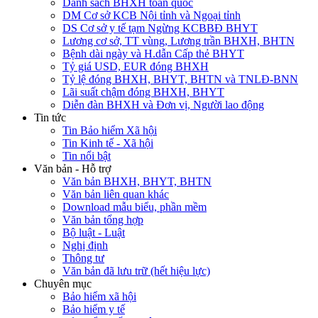
Danh sách BHXH toàn quốc
DM Cơ sở KCB Nội tỉnh và Ngoại tỉnh
DS Cơ sở y tế tạm Ngừng KCBBĐ BHYT
Lương cơ sở, TT vùng, Lương trần BHXH, BHTN
Bệnh dài ngày và H.dẫn Cấp thẻ BHYT
Tỷ giá USD, EUR đóng BHXH
Tỷ lệ đóng BHXH, BHYT, BHTN và TNLĐ-BNN
Lãi suất chậm đóng BHXH, BHYT
Diễn đàn BHXH và Đơn vị, Người lao động
Tin tức
Tin Bảo hiểm Xã hội
Tin Kinh tế - Xã hội
Tin nổi bật
Văn bản - Hỗ trợ
Văn bản BHXH, BHYT, BHTN
Văn bản liên quan khác
Download mẫu biểu, phần mềm
Văn bản tổng hợp
Bộ luật - Luật
Nghị định
Thông tư
Văn bản đã lưu trữ (hết hiệu lực)
Chuyên mục
Bảo hiểm xã hội
Bảo hiểm y tế