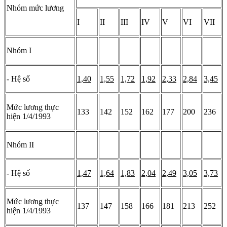
Nhóm mức lương
I
II
III
IV
V
VI
VII
Nhóm I
- Hệ số
1,40
1,55
1,72
1,92
2,33
2,84
3,45
Mức lương thực
133
142
152
162
177
200
236
hiện 1/4/1993
Nhóm II
- Hệ số
1,47
1,64
1,83
2,04
2,49
3,05
3,73
Mức lương thực
137
147
158
166
181
213
252
hiện 1/4/1993