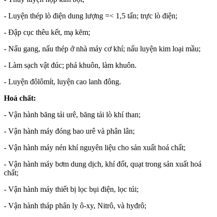
- Luyện thép lò điện dung lượng =< 1,5 tấn; trực lò điện;
- Đập cục thêu kết, mạ kẽm;
- Nấu gang, nấu thép ở nhà máy cơ khí; nấu luyện kim loại mầu;
- Làm sạch vật đúc; phá khuôn, làm khuôn.
- Luyện đôlômít, luyện cao lanh đông.
Hoá chất:
- Vận hành băng tải urê, băng tải lò khí than;
- Vận hành máy đóng bao urê và phân lân;
- Vận hành máy nén khí nguyên liệu cho sản xuất hoá chất;
- Vận hành máy bơm dung dịch, khí đốt, quạt trong sản xuất hoá
chất;
- Vận hành máy thiết bị lọc bụi điện, lọc túi;
- Vận hành tháp phân ly ô-xy, Nitrô, và hyđrô;