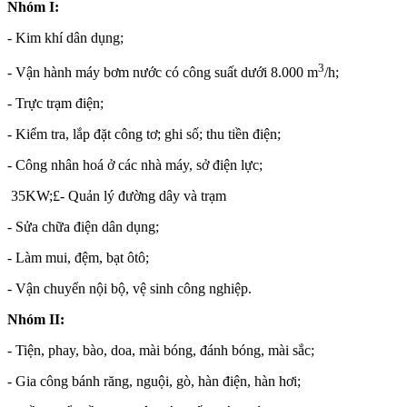
Nhóm I:
- Kim khí dân dụng;
3
- Vận hành máy bơm nước có công suất dưới 8.000 m
/h;
- Trực trạm điện;
- Kiểm tra, lắp đặt công tơ; ghi số; thu tiền điện;
- Công nhân hoá ở các nhà máy, sở điện lực;
35KW;£- Quản lý đường dây và trạm
- Sửa chữa điện dân dụng;
- Làm mui, đệm, bạt ôtô;
- Vận chuyển nội bộ, vệ sinh công nghiệp.
Nhóm II:
- Tiện, phay, bào, doa, mài bóng, đánh bóng, mài sắc;
- Gia công bánh răng, nguội, gò, hàn điện, hàn hơi;