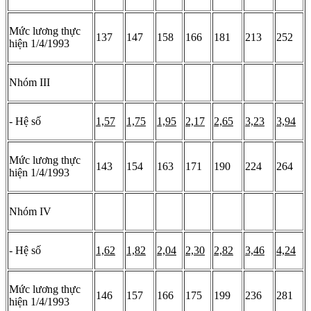
Mức lương thực
137
147
158
166
181
213
252
hiện 1/4/1993
Nhóm III
- Hệ số
1,57
1,75
1,95
2,17
2,65
3,23
3,94
Mức lương thực
143
154
163
171
190
224
264
hiện 1/4/1993
Nhóm IV
- Hệ số
1,62
1,82
2,04
2,30
2,82
3,46
4,24
Mức lương thực
146
157
166
175
199
236
281
hiện 1/4/1993