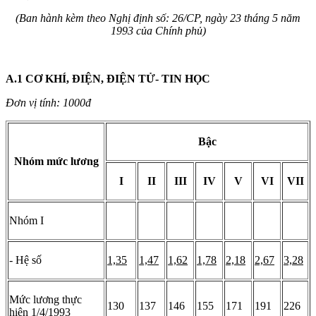
(Ban hành kèm theo Nghị định số: 26/CP, ngày 23 tháng 5 năm
1993 của Chính phủ)
A.1 CƠ KHÍ, ĐIỆN, ĐIỆN TỬ- TIN HỌC
Đơn vị tính: 1000đ
Bậc
Nhóm mức lương
I
II
III
IV
V
VI
VII
Nhóm I
- Hệ số
1,35
1,47
1,62
1,78
2,18
2,67
3,28
Mức lương thực
130
137
146
155
171
191
226
hiện 1/4/1993