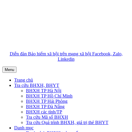
Diễn đàn Bảo hiểm xã hội trên mạng xã hội Facebook, Zalo,
Linkedin
Menu
Trang chủ
Tra cứu BHXH, BHYT
BHXH TP Hà Nội
BHXH TP Hồ Chí Minh
BHXH TP Hải Phòng
BHXH TP Đà Nẵng
BHXH các tỉnh/TP
Tra cứu Mã số BHXH
Tra cứu Quá trình BHXH, giá trị thẻ BHYT
Danh mục