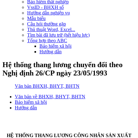
Bảo hiểm thất nghiệp
VssID - BHXH số
Hướng dẫn nghiệp vụ
Mẫu biểu
Câu hỏi thường gặp
Thủ thuật Word, Excel...
Tìm bài đã lưu trữ (hết hiệu lực)
Tổng hợp theo ABC
Bảo hiểm xã hội
Hướng dẫn
Hệ thống thang lương chuyển đổi theo
Nghị định 26/CP ngày 23/05/1993
Văn bản BHXH, BHYT, BHTN
Văn bản về BHXH, BHYT, BHTN
Bảo hiểm xã hội
Hướng dẫn
HỆ THỐNG THANG LƯƠNG CÔNG NHÂN SẢN XUẤT