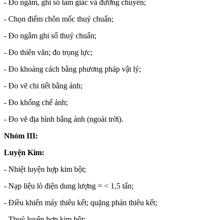
- Đo ngắm, ghi sổ tam giác và đường chuyền;
- Chọn điểm chôn mốc thuỷ chuẩn;
- Đo ngắm ghi sổ thuỷ chuẩn;
- Đo thiên văn; đo trọng lực;
- Đo khoảng cách bằng phương pháp vật lý;
- Đo vẽ chi tiết bằng ảnh;
- Đo khống chế ảnh;
- Đo vẽ địa hình bằng ảnh (ngoài trời).
Nhóm III:
Luyện Kim:
- Nhiệt luyện hợp kim bột;
- Nạp liệu lò điện dung lượng = < 1,5 tấn;
- Điều khiển máy thiêu kết; quặng phản thiêu kết;
- Thuỷ luyện hợp kim bột;