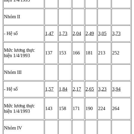
Nhóm II
- Hệ số
1,47
1,73
2,04
2,49
3,05
3,73
Mức lương thực
137
153
166
181
213
252
hiện 1/4/1993
Nhóm III
- Hệ số
1,57
1,84
2,17
2,65
3,23
3,94
Mức lương thực
143
158
171
190
224
264
hiện 1/4/1993
Nhóm IV