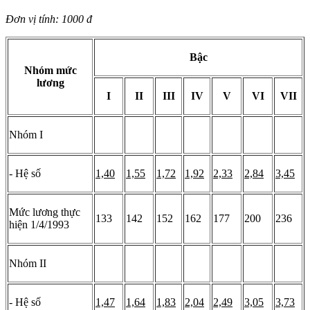
Đơn vị tính: 1000 đ
Bậc
Nhóm mức
lương
I
II
III
IV
V
VI
VII
Nhóm I
- Hệ số
1,40
1,55
1,72
1,92
2,33
2,84
3,45
Mức lương thực
133
142
152
162
177
200
236
hiện 1/4/1993
Nhóm II
- Hệ số
1,47
1,64
1,83
2,04
2,49
3,05
3,73