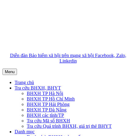
Diễn đàn Bảo hiểm xã hội trên mạng xã hội Facebook, Zalo,
Linkedin
Menu
Trang chủ
Tra cứu BHXH, BHYT
BHXH TP Hà Nội
BHXH TP Hồ Chí Minh
BHXH TP Hải Phòng
BHXH TP Đà Nẵng
BHXH các tỉnh/TP
Tra cứu Mã số BHXH
Tra cứu Quá trình BHXH, giá trị thẻ BHYT
Danh mục