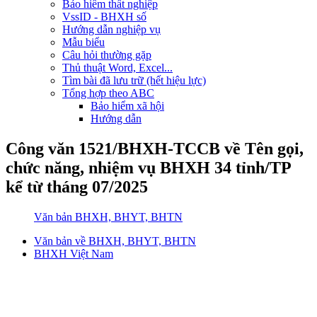
Bảo hiểm thất nghiệp
VssID - BHXH số
Hướng dẫn nghiệp vụ
Mẫu biểu
Câu hỏi thường gặp
Thủ thuật Word, Excel...
Tìm bài đã lưu trữ (hết hiệu lực)
Tổng hợp theo ABC
Bảo hiểm xã hội
Hướng dẫn
Công văn 1521/BHXH-TCCB về Tên gọi,
chức năng, nhiệm vụ BHXH 34 tỉnh/TP
kể từ tháng 07/2025
Văn bản BHXH, BHYT, BHTN
Văn bản về BHXH, BHYT, BHTN
BHXH Việt Nam