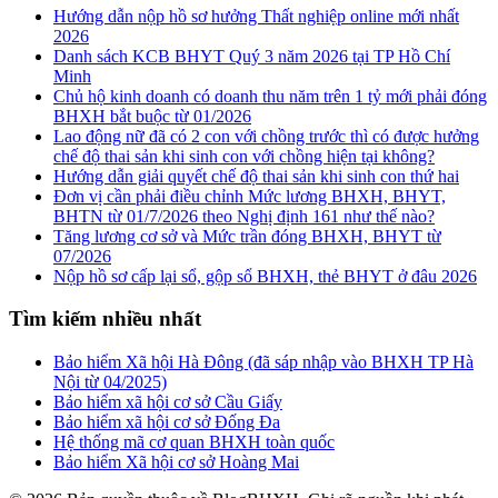
Hướng dẫn nộp hồ sơ hưởng Thất nghiệp online mới nhất
2026
Danh sách KCB BHYT Quý 3 năm 2026 tại TP Hồ Chí
Minh
Chủ hộ kinh doanh có doanh thu năm trên 1 tỷ mới phải đóng
BHXH bắt buộc từ 01/2026
Lao động nữ đã có 2 con với chồng trước thì có được hưởng
chế độ thai sản khi sinh con với chồng hiện tại không?
Hướng dẫn giải quyết chế độ thai sản khi sinh con thứ hai
Đơn vị cần phải điều chỉnh Mức lương BHXH, BHYT,
BHTN từ 01/7/2026 theo Nghị định 161 như thế nào?
Tăng lương cơ sở và Mức trần đóng BHXH, BHYT từ
07/2026
Nộp hồ sơ cấp lại sổ, gộp sổ BHXH, thẻ BHYT ở đâu 2026
Tìm kiếm nhiều nhất
Bảo hiểm Xã hội Hà Đông (đã sáp nhập vào BHXH TP Hà
Nội từ 04/2025)
Bảo hiểm xã hội cơ sở Cầu Giấy
Bảo hiểm xã hội cơ sở Đống Đa
Hệ thống mã cơ quan BHXH toàn quốc
Bảo hiểm Xã hội cơ sở Hoàng Mai