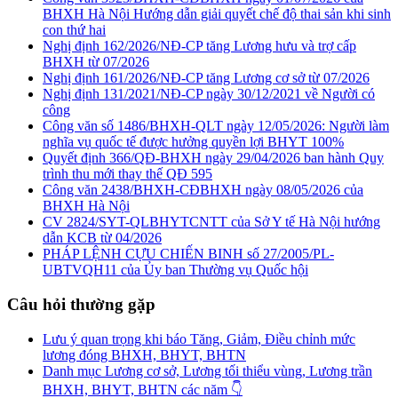
BHXH Hà Nội Hướng dẫn giải quyết chế độ thai sản khi sinh
con thứ hai
Nghị định 162/2026/NĐ-CP tăng Lương hưu và trợ cấp
BHXH từ 07/2026
Nghị định 161/2026/NĐ-CP tăng Lương cơ sở từ 07/2026
Nghị định 131/2021/NĐ-CP ngày 30/12/2021 về Người có
công
Công văn số 1486/BHXH-QLT ngày 12/05/2026: Người làm
nghĩa vụ quốc tế được hưởng quyền lợi BHYT 100%
Quyết định 366/QĐ-BHXH ngày 29/04/2026 ban hành Quy
trình thu mới thay thế QĐ 595
Công văn 2438/BHXH-CĐBHXH ngày 08/05/2026 của
BHXH Hà Nội
CV 2824/SYT-QLBHYTCNTT của Sở Y tế Hà Nội hướng
dẫn KCB từ 04/2026
PHÁP LỆNH CỰU CHIẾN BINH số 27/2005/PL-
UBTVQH11 của Ủy ban Thường vụ Quốc hội
Câu hỏi thường gặp
Lưu ý quan trọng khi báo Tăng, Giảm, Điều chỉnh mức
lương đóng BHXH, BHYT, BHTN
Danh mục Lương cơ sở, Lương tối thiểu vùng, Lương trần
BHXH, BHYT, BHTN các năm 👇