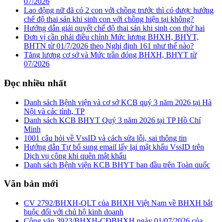
07/2026
Lao động nữ đã có 2 con với chồng trước thì có được hưởng
chế độ thai sản khi sinh con với chồng hiện tại không?
Hướng dẫn giải quyết chế độ thai sản khi sinh con thứ hai
Đơn vị cần phải điều chỉnh Mức lương BHXH, BHYT,
BHTN từ 01/7/2026 theo Nghị định 161 như thế nào?
Tăng lương cơ sở và Mức trần đóng BHXH, BHYT từ
07/2026
Đọc nhiều nhất
Danh sách Bệnh viện và cơ sở KCB quý 3 năm 2026 tại Hà
Nội và các tỉnh, TP
Danh sách KCB BHYT Quý 3 năm 2026 tại TP Hồ Chí
Minh
1001 câu hỏi về VssID và cách sửa lỗi, sai thông tin
Hướng dẫn Tự bổ sung email lấy lại mật khẩu VssID trên
Dịch vụ công khi quên mật khẩu
Danh sách Bệnh viện KCB BHYT ban đầu trên Toàn quốc
Văn bản mới
CV 2792/BHXH-QLT của BHXH Việt Nam về BHXH bắt
buộc đối với chủ hộ kinh doanh
Công văn 3923/BHXH-CĐBHXH ngày 01/07/2026 của