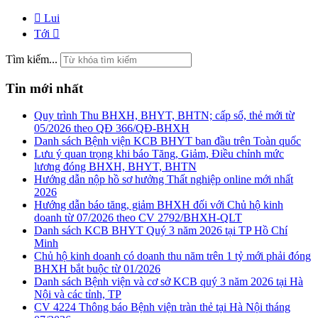
Lui
Tới
Tìm kiếm...
Tin mới nhất
Quy trình Thu BHXH, BHYT, BHTN; cấp sổ, thẻ mới từ
05/2026 theo QĐ 366/QĐ-BHXH
Danh sách Bệnh viện KCB BHYT ban đầu trên Toàn quốc
Lưu ý quan trọng khi báo Tăng, Giảm, Điều chỉnh mức
lương đóng BHXH, BHYT, BHTN
Hướng dẫn nộp hồ sơ hưởng Thất nghiệp online mới nhất
2026
Hướng dẫn báo tăng, giảm BHXH đối với Chủ hộ kinh
doanh từ 07/2026 theo CV 2792/BHXH-QLT
Danh sách KCB BHYT Quý 3 năm 2026 tại TP Hồ Chí
Minh
Chủ hộ kinh doanh có doanh thu năm trên 1 tỷ mới phải đóng
BHXH bắt buộc từ 01/2026
Danh sách Bệnh viện và cơ sở KCB quý 3 năm 2026 tại Hà
Nội và các tỉnh, TP
CV 4224 Thông báo Bệnh viện tràn thẻ tại Hà Nội tháng