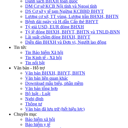
Danh sách BHXH toàn quốc
DM Cơ sở KCB Nội tỉnh và Ngoại tỉnh
DS Cơ sở y tế tạm Ngừng KCBBĐ BHYT
Lương cơ sở, TT vùng, Lương trần BHXH, BHTN
Bệnh dài ngày và H.dẫn Cấp thẻ BHYT
Tỷ giá USD, EUR đóng BHXH
Tỷ lệ đóng BHXH, BHYT, BHTN và TNLĐ-BNN
Lãi suất chậm đóng BHXH, BHYT
Diễn đàn BHXH và Đơn vị, Người lao động
Tin tức
Tin Bảo hiểm Xã hội
Tin Kinh tế - Xã hội
Tin nổi bật
Văn bản - Hỗ trợ
Văn bản BHXH, BHYT, BHTN
Văn bản liên quan khác
Download mẫu biểu, phần mềm
Văn bản tổng hợp
Bộ luật - Luật
Nghị định
Thông tư
Văn bản đã lưu trữ (hết hiệu lực)
Chuyên mục
Bảo hiểm xã hội
Bảo hiểm y tế