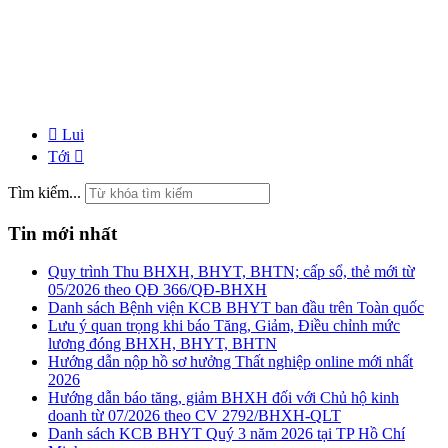
Lui
Tới
Tìm kiếm...
Tin mới nhất
Quy trình Thu BHXH, BHYT, BHTN; cấp sổ, thẻ mới từ
05/2026 theo QĐ 366/QĐ-BHXH
Danh sách Bệnh viện KCB BHYT ban đầu trên Toàn quốc
Lưu ý quan trọng khi báo Tăng, Giảm, Điều chỉnh mức
lương đóng BHXH, BHYT, BHTN
Hướng dẫn nộp hồ sơ hưởng Thất nghiệp online mới nhất
2026
Hướng dẫn báo tăng, giảm BHXH đối với Chủ hộ kinh
doanh từ 07/2026 theo CV 2792/BHXH-QLT
Danh sách KCB BHYT Quý 3 năm 2026 tại TP Hồ Chí