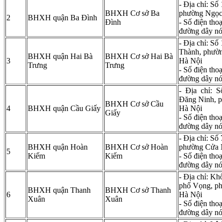
- Địa chỉ: S
BHXH Cơ sở Ba
phường Ngọc
2
BHXH quận Ba Đình
Đình
- Số điện tho
đường dây n
- Địa chỉ: Số
Thành, phườn
BHXH quận Hai Bà
BHXH Cơ sở Hai Bà
3
Hà Nội
Trưng
Trưng
- Số điện tho
đường dây n
- Địa chỉ: 
Đăng Ninh, 
BHXH Cơ sở Cầu
4
BHXH quận Cầu Giấy
Hà Nội
Giấy
- Số điện tho
đường dây nó
- Địa chỉ: Số
BHXH quận Hoàn
BHXH Cơ sở Hoàn
phường Cửa 
5
Kiếm
Kiếm
- Số điện tho
đường dây n
- Địa chỉ: Kh
phố Vọng, p
BHXH quận Thanh
BHXH Cơ sở Thanh
6
Hà Nội
Xuân
Xuân
- Số điện tho
đường dây n