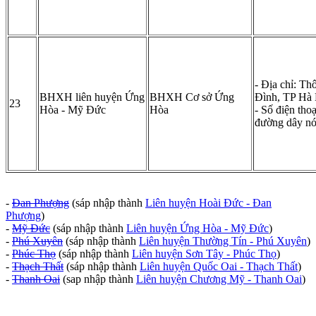
- Địa chỉ: T
BHXH liên huyện Ứng
BHXH Cơ sở Ứng
Đình, TP Hà
23
Hòa - Mỹ Đức
Hòa
- Số điện tho
đường dây n
-
Đan Phượng
(sáp nhập thành
Liên huyện Hoài Đức - Đan
Phượng
)
-
Mỹ Đức
(sáp nhập thành
Liên huyện Ứng Hòa - Mỹ Đức
)
-
Phú Xuyên
(sáp nhập thành
Liên huyện Thường Tín - Phú Xuyên
)
-
Phúc Thọ
(sáp nhập thành
Liên huyện Sơn Tây - Phúc Thọ
)
-
Thạch Thất
(sáp nhập thành
Liên huyện Quốc Oai - Thạch Thất
)
-
Thanh Oai
(sap nhập thành
Liên huyện Chương Mỹ - Thanh Oai
)