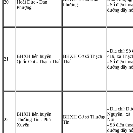
20
Hoài Đức - Đan
Phượng
- Số điện tho
Phượng
đường dây n
- Địa chỉ: Số
BHXH liên huyện
BHXH Cơ sở Thạch
419, xã Thạc
21
Quốc Oai - Thạch Thất
Thất
- Số điện tho
đường dây n
- Địa chỉ: Đ
BHXH liên huyện
Nguyên, xã 
BHXH Cơ sở Thường
22
Thường Tín - Phú
Nội
Tín
Xuyên
- Số điện tho
đường dây nó