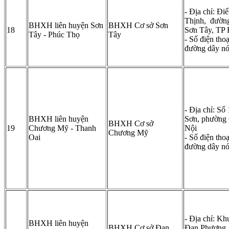
- Địa chỉ: Đ
Thịnh, đườn
BHXH liên huyện Sơn
BHXH Cơ sở Sơn
18
Sơn Tây, TP 
Tây - Phúc Thọ
Tây
- Số điện tho
đường dây n
- Địa chỉ: Số
BHXH liên huyện
Sơn, phường
BHXH Cơ sở
19
Chương Mỹ - Thanh
Nội
Chương Mỹ
Oai
- Số điện tho
đường dây n
- Địa chỉ: Kh
BHXH liên huyện
BHXH Cơ sở Đan
Đan Phượng,