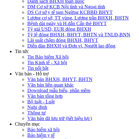
Danh sách BHXH toàn quốc
DM Cơ sở KCB Nội tỉnh và Ngoại tỉnh
DS Cơ sở y tế tạm Ngừng KCBBĐ BHYT
Lương cơ sở, TT vùng, Lương trần BHXH, BHTN
Bệnh dài ngày và H.dẫn Cấp thẻ BHYT
Tỷ giá USD, EUR đóng BHXH
Tỷ lệ đóng BHXH, BHYT, BHTN và TNLĐ-BNN
Lãi suất chậm đóng BHXH, BHYT
Diễn đàn BHXH và Đơn vị, Người lao động
Tin tức
Tin Bảo hiểm Xã hội
Tin Kinh tế - Xã hội
Tin nổi bật
Văn bản - Hỗ trợ
Văn bản BHXH, BHYT, BHTN
Văn bản liên quan khác
Download mẫu biểu, phần mềm
Văn bản tổng hợp
Bộ luật - Luật
Nghị định
Thông tư
Văn bản đã lưu trữ (hết hiệu lực)
Chuyên mục
Bảo hiểm xã hội
Bảo hiểm y tế