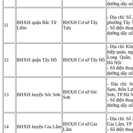
đường dây n
- Địa chỉ: Số
BHXH quận Bắc Từ
BHXH Cơ sở Tây
phường Tây 
11
Liêm
Tựu
- Số điện tho
đường dây n
- Địa chỉ: Kh
hiệp quản, n
Long Quân,
12
BHXH quận Tây Hồ
BHXH Cơ sở Tây Hồ
Hà Nội
- Số điện tho
đường dây n
- Địa chỉ: 
Sạm, thôn Lư
BHXH Cơ sở Sóc
13
BHXH huyện Sóc Sơn
Sơn, TP Hà 
Sơn
- Số điện tho
đường dây n
- Địa chỉ: Số
BHXH Cơ sở Gia
Gia Lâm, TP
14
BHXH huyện Gia Lâm
Lâm
- Số điện tho