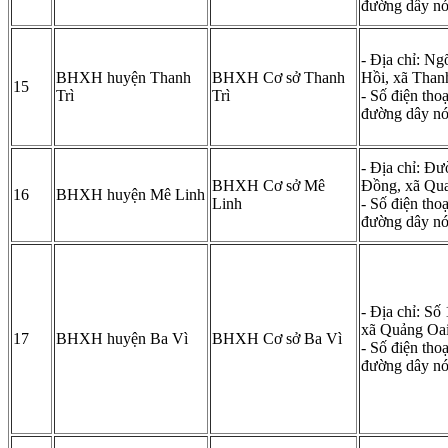
đường dây n
- Địa chỉ: N
BHXH huyện Thanh
BHXH Cơ sở Thanh
Hồi, xã Than
15
Trì
Trì
- Số điện tho
đường dây n
- Địa chỉ: Đ
BHXH Cơ sở Mê
Đồng, xã Qu
16
BHXH huyện Mê Linh
Linh
- Số điện tho
đường dây n
- Địa chỉ: Số
xã Quảng Oai
17
BHXH huyện Ba Vì
BHXH Cơ sở Ba Vì
- Số điện tho
đường dây n