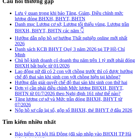
Câu hỏi thường gặp
Lưu ý quan trọng khi báo Tăng, Giảm, Điều chỉnh mức
lương đóng BHXH, BHYT, BHTN
Danh mục Lương cơ sở, Lương tối thiểu vùng, Lương trần
BHXH, BHYT, BHTN các năm 👇
Hướng dẫn nộp hồ sơ hưởng Thất nghiệp online mới nhất
2026
Danh sách KCB BHYT Quý 3 năm 2026 tại TP Hồ Chí
Minh
Chủ hộ kinh doanh có doanh thu năm trên 1 tỷ mới phải đóng
BHXH bắt buộc từ 01/2026
Lao động nữ đã có 2 con với chồng trước thì có được hưởng
chế độ thai sản khi sinh con với chồng hiện tại không?
Hướng dẫn giải quyết chế độ thai sản khi sinh con thứ hai
Đơn vị cần phải điều chỉnh Mức lương BHXH, BHYT,
BHTN từ 01/7/2026 theo Nghị định 161 như thế nào?
Tăng lương cơ sở và Mức trần đóng BHXH, BHYT từ
07/2026
Nộp hồ sơ cấp lại sổ, gộp sổ BHXH, thẻ BHYT ở đâu 2026
Tìm kiếm nhiều nhất
Bảo hiểm Xã hội Hà Đông (đã sáp nhập vào BHXH TP Hà