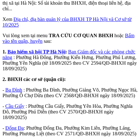
thị xã tại Hà Nội: Số tài khoản thu BHXH, điện thoại liên hệ, địa
chỉ...
Xem
Địa chỉ, địa bàn quản lý của BHXH TP Hà Nội và Cơ sở từ
10/2025
Vui lòng xem tại menu
TRA CỨU CƠ QUAN BHXH
hoặc
Bấm
vào tên quận, huyện
sau:
1.
Bảo hiểm xã hội TP Hà Nội
:
Ban Giám đốc và các phòng chức
năng
: Phường Hà Đông, Phường Kiến Hưng, Phường Phú Lương,
Phường Yên Nghĩa (từ 18/09/2025 theo CV 2594/QĐ-BHXH ngày
18/09/2025)
2. BHXH các cơ sở (quận cũ):
-
Ba Đình
: Phường Ba Đình, Phường Giảng Võ, Phường Ngọc Hà,
Phường Ô Chợ Dừa (theo CV 2568/QĐ-BHXH ngày 18/09/2025)
-
Cầu Giấy
: Phường Cầu Giấy, Phường Yên Hòa, Phường Nghĩa
Đô, Phường Phú Diễn (theo CV 2570/QĐ-BHXH ngày
18/09/2025)
-
Đống Đa
: Phường Đống Đa, Phường Kim Liên, Phường Láng,
Phường Phương Liệt (theo CV 2571/QĐ-BHXH ngày 18/09/2025)