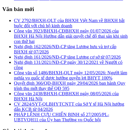
Văn bản mới
CV 2792/BHXH-QLT của BHXH Việt Nam về BHXH bắt
buộc đối với chủ hộ kinh doanh
Công văn 3923/BHXH-CĐBHXH ngày 01/07/2026 của
BHXH Hà Nội Hướng dẫn giải quyết chế độ thai sản khi sinh
con thứ hai
Nghị định 162/2026/NĐ-CP tăng Lương hưu và trợ cấp
BHXH từ 07/2026
Nghị định 161/2026/NĐ-CP tăng Lương cơ sở từ 07/2026
Nghị định 131/2021/NĐ-CP ngày 30/12/2021 về Người có
công
Công văn số 1486/BHXH-QLT ngày 12/05/2026: Người làm
nghĩa vụ quốc tế được hưởng quyền lợi BHYT 100%
Quyết định 366/QĐ-BHXH ngày 29/04/2026 ban hành Quy
trình thu mới thay thế QĐ 595
Công văn 2438/BHXH-CĐBHXH ngày 08/05/2026 của
BHXH Hà Nội
CV 2824/SYT-QLBHYTCNTT của Sở Y tế Hà Nội hướng
dẫn KCB từ 04/2026
PHÁP LỆNH CỰU CHIẾN BINH số 27/2005/PL-
UBTVQH11 của Ủy ban Thường vụ Quốc hội