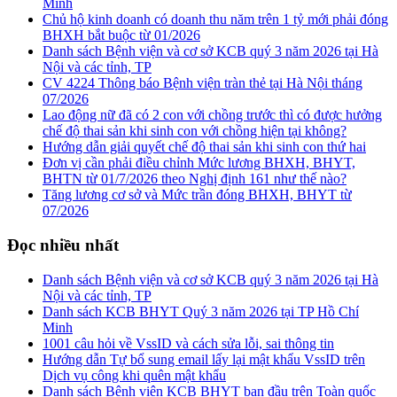
Minh
Chủ hộ kinh doanh có doanh thu năm trên 1 tỷ mới phải đóng
BHXH bắt buộc từ 01/2026
Danh sách Bệnh viện và cơ sở KCB quý 3 năm 2026 tại Hà
Nội và các tỉnh, TP
CV 4224 Thông báo Bệnh viện tràn thẻ tại Hà Nội tháng
07/2026
Lao động nữ đã có 2 con với chồng trước thì có được hưởng
chế độ thai sản khi sinh con với chồng hiện tại không?
Hướng dẫn giải quyết chế độ thai sản khi sinh con thứ hai
Đơn vị cần phải điều chỉnh Mức lương BHXH, BHYT,
BHTN từ 01/7/2026 theo Nghị định 161 như thế nào?
Tăng lương cơ sở và Mức trần đóng BHXH, BHYT từ
07/2026
Đọc nhiều nhất
Danh sách Bệnh viện và cơ sở KCB quý 3 năm 2026 tại Hà
Nội và các tỉnh, TP
Danh sách KCB BHYT Quý 3 năm 2026 tại TP Hồ Chí
Minh
1001 câu hỏi về VssID và cách sửa lỗi, sai thông tin
Hướng dẫn Tự bổ sung email lấy lại mật khẩu VssID trên
Dịch vụ công khi quên mật khẩu
Danh sách Bệnh viện KCB BHYT ban đầu trên Toàn quốc