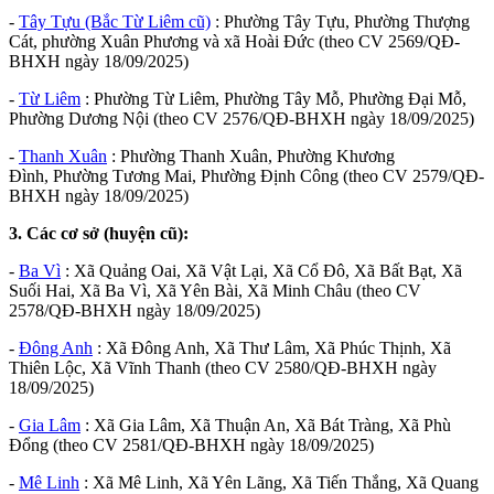
-
Tây Tựu (Bắc Từ Liêm cũ)
: Phường Tây Tựu, Phường Thượng
Cát, phường Xuân Phương và xã Hoài Đức (theo CV 2569/QĐ-
BHXH ngày 18/09/2025)
-
Từ Liêm
: Phường Từ Liêm, Phường Tây Mỗ, Phường Đại Mỗ,
Phường Dương Nội (theo CV 2576/QĐ-BHXH ngày 18/09/2025)
-
Thanh Xuân
: Phường Thanh Xuân, Phường Khương
Đình, Phường Tương Mai, Phường Định Công (theo CV 2579/QĐ-
BHXH ngày 18/09/2025)
3. Các cơ sở (huyện cũ):
-
Ba Vì
: Xã Quảng Oai, Xã Vật Lại, Xã Cổ Đô, Xã Bất Bạt, Xã
Suối Hai, Xã Ba Vì, Xã Yên Bài, Xã Minh Châu (theo CV
2578/QĐ-BHXH ngày 18/09/2025)
-
Đông Anh
: Xã Đông Anh, Xã Thư Lâm, Xã Phúc Thịnh, Xã
Thiên Lộc, Xã Vĩnh Thanh (theo CV 2580/QĐ-BHXH ngày
18/09/2025)
-
Gia Lâm
: Xã Gia Lâm, Xã Thuận An, Xã Bát Tràng, Xã Phù
Đổng (theo CV 2581/QĐ-BHXH ngày 18/09/2025)
-
Mê Linh
: Xã Mê Linh, Xã Yên Lãng, Xã Tiến Thắng, Xã Quang