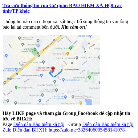
Tra cứu thông tin của Cơ quan BẢO HIỂM XÃ HỘI các
tỉnh/TP khác
Thông tin nào đã cũ hoặc sai sót hoặc bổ sung thông tin vui lòng
báo lại tại comment bên dưới.
Xin cảm ơn!
Hãy LIKE page và tham gia Group
Facebook để cập nhật tin
tức về BHXH:
Page
Diễn đàn Bảo hiểm xã hội
-
Group
Diễn đàn Bảo hiểm xã hội
Zalo Diễn đàn BHXH
:
https://zalo.me/3826406005458141078