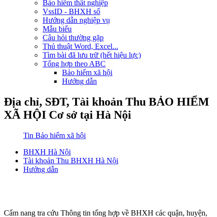
Bảo hiểm thất nghiệp
VssID - BHXH số
Hướng dẫn nghiệp vụ
Mẫu biểu
Câu hỏi thường gặp
Thủ thuật Word, Excel...
Tìm bài đã lưu trữ (hết hiệu lực)
Tổng hợp theo ABC
Bảo hiểm xã hội
Hướng dẫn
Địa chỉ, SĐT, Tài khoản Thu BẢO HIỂM
XÃ HỘI Cơ sở tại Hà Nội
Tin Bảo hiểm xã hội
BHXH Hà Nội
Tài khoản Thu BHXH Hà Nội
Hướng dẫn
Cẩm nang tra cứu Thông tin tổng hợp về BHXH các quận, huyện,