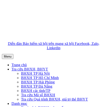
Diễn đàn Bảo hiểm xã hội trên mạng xã hội Facebook, Zalo,
Linkedin
Menu
Trang chủ
Tra cứu BHXH, BHYT
BHXH TP Hà Nội
BHXH TP Hồ Chí Minh
BHXH TP Hải Phòng
BHXH TP Đà Nẵng
BHXH các tỉnh/TP
Tra cứu Mã số BHXH
Tra cứu Quá trình BHXH, giá trị thẻ BHYT
Danh mục