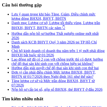
Câu hỏi thường gặp
Lưu ý quan trọng khi báo Tăng, Giảm, Điều chỉnh mức
lương đóng BHXH, BHYT, BHTN
Danh mục Lương cơ sở, Lương tối thiểu vùng, Lương trần
BHXH, BHYT, BHTN các năm 👇
Hướng dẫn nộp hồ sơ hưởng Thất nghiệp online mới nhất
2026
Danh sách KCB BHYT Quý 3 năm 2026 tại TP Hồ Chí
Minh
Chủ hộ kinh doanh có doanh thu năm trên 1 tỷ mới phải đóng
BHXH bắt buộc từ 01/2026
Lao động nữ đã có 2 con với chồng trước thì có được hưởng
chế độ thai sản khi sinh con với chồng hiện tại không?
Hướng dẫn giải quyết chế độ thai sản khi sinh con thứ hai
Đơn vị cần phải điều chỉnh Mức lương BHXH, BHYT,
BHTN từ 01/7/2026 theo Nghị định 161 như thế nào?
Tăng lương cơ sở và Mức trần đóng BHXH, BHYT từ
07/2026
Nộp hồ sơ cấp lại sổ, gộp sổ BHXH, thẻ BHYT ở đâu 2026
Tìm kiếm nhiều nhất