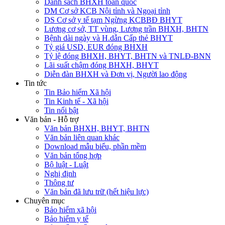
Danh sách BHXH toàn quốc
DM Cơ sở KCB Nội tỉnh và Ngoại tỉnh
DS Cơ sở y tế tạm Ngừng KCBBĐ BHYT
Lương cơ sở, TT vùng, Lương trần BHXH, BHTN
Bệnh dài ngày và H.dẫn Cấp thẻ BHYT
Tỷ giá USD, EUR đóng BHXH
Tỷ lệ đóng BHXH, BHYT, BHTN và TNLĐ-BNN
Lãi suất chậm đóng BHXH, BHYT
Diễn đàn BHXH và Đơn vị, Người lao động
Tin tức
Tin Bảo hiểm Xã hội
Tin Kinh tế - Xã hội
Tin nổi bật
Văn bản - Hỗ trợ
Văn bản BHXH, BHYT, BHTN
Văn bản liên quan khác
Download mẫu biểu, phần mềm
Văn bản tổng hợp
Bộ luật - Luật
Nghị định
Thông tư
Văn bản đã lưu trữ (hết hiệu lực)
Chuyên mục
Bảo hiểm xã hội
Bảo hiểm y tế