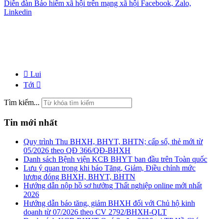
Diễn đàn Bảo hiểm xã hội trên mạng xã hội Facebook, Zalo,
Linkedin
Lui
Tới
Tìm kiếm...
Tin mới nhất
Quy trình Thu BHXH, BHYT, BHTN; cấp sổ, thẻ mới từ
05/2026 theo QĐ 366/QĐ-BHXH
Danh sách Bệnh viện KCB BHYT ban đầu trên Toàn quốc
Lưu ý quan trọng khi báo Tăng, Giảm, Điều chỉnh mức
lương đóng BHXH, BHYT, BHTN
Hướng dẫn nộp hồ sơ hưởng Thất nghiệp online mới nhất
2026
Hướng dẫn báo tăng, giảm BHXH đối với Chủ hộ kinh
doanh từ 07/2026 theo CV 2792/BHXH-QLT