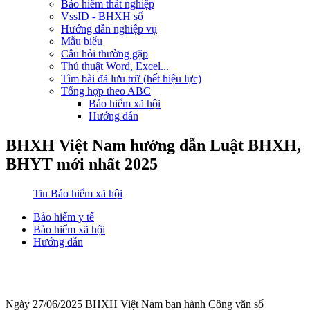
Bảo hiểm thất nghiệp
VssID - BHXH số
Hướng dẫn nghiệp vụ
Mẫu biểu
Câu hỏi thường gặp
Thủ thuật Word, Excel...
Tìm bài đã lưu trữ (hết hiệu lực)
Tổng hợp theo ABC
Bảo hiểm xã hội
Hướng dẫn
BHXH Việt Nam hướng dẫn Luật BHXH,
BHYT mới nhất 2025
Tin Bảo hiểm xã hội
Bảo hiểm y tế
Bảo hiểm xã hội
Hướng dẫn
Ngày 27/06/2025 BHXH Việt Nam ban hành Công văn số