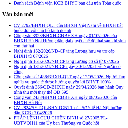
Danh sách Bệnh viện KCB BHYT ban đầu trên Toàn quốc
Văn bản mới
CV 2792/BHXH-QLT của BHXH Việt Nam về BHXH bắt
buộc đối với chủ hộ kinh doanh
Công văn 3923/BHXH-CĐBHXH ngày 01/07/2026 của
BHXH Hà Nội Hướng dẫn giải quyết chế độ thai sản khi sinh
con thứ hai
Nghị định 162/2026/NĐ-CP tăng Lương hưu và trợ cấp
BHXH từ 07/2026
Nghị định 161/2026/NĐ-CP tăng Lương cơ sở từ 07/2026
Nghị định 131/2021/NĐ-CP ngày 30/12/2021 về Người có
công
Công văn số 1486/BHXH-QLT ngày 12/05/2026: Người làm
nghĩa vụ quốc tế được hưởng quyền lợi BHYT 100%
Quyết định 366/QĐ-BHXH ngày 29/04/2026 ban hành Quy
trình thu mới thay thế QĐ 595
Công văn 2438/BHXH-CĐBHXH ngày 08/05/2026 của
BHXH Hà Nội
CV 2824/SYT-QLBHYTCNTT của Sở Y tế Hà Nội hướng
dẫn KCB từ 04/2026
PHÁP LỆNH CỰU CHIẾN BINH số 27/2005/PL-
UBTVQH11 của Ủy ban Thường vụ Quốc hội