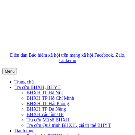
Diễn đàn Bảo hiểm xã hội trên mạng xã hội Facebook, Zalo,
Linkedin
Menu
Trang chủ
Tra cứu BHXH, BHYT
BHXH TP Hà Nội
BHXH TP Hồ Chí Minh
BHXH TP Hải Phòng
BHXH TP Đà Nẵng
BHXH các tỉnh/TP
Tra cứu Mã số BHXH
Tra cứu Quá trình BHXH, giá trị thẻ BHYT
Danh mục