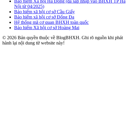
Bảo hiểm Xã hội Hà Đông (đã sáp nhập vào BHXH TP Hà
Nội từ 04/2025)
Bảo hiểm xã hội cơ sở Cầu Giấy
Bảo hiểm xã hội cơ sở Đống Đa
Hệ thống mã cơ quan BHXH toàn quốc
Bảo hiểm Xã hội cơ sở Hoàng Mai
© 2026 Bản quyền thuộc về BlogBHXH. Ghi rõ nguồn khi phát
hành lại nội dung từ website này!