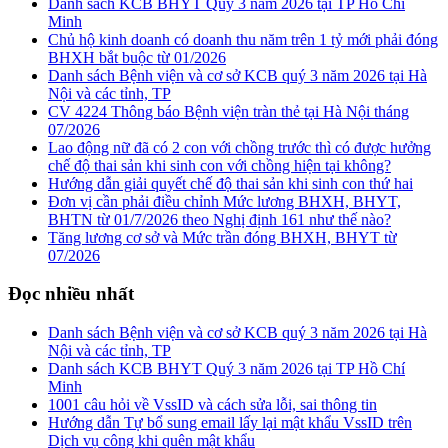
Danh sách KCB BHYT Quý 3 năm 2026 tại TP Hồ Chí
Minh
Chủ hộ kinh doanh có doanh thu năm trên 1 tỷ mới phải đóng
BHXH bắt buộc từ 01/2026
Danh sách Bệnh viện và cơ sở KCB quý 3 năm 2026 tại Hà
Nội và các tỉnh, TP
CV 4224 Thông báo Bệnh viện tràn thẻ tại Hà Nội tháng
07/2026
Lao động nữ đã có 2 con với chồng trước thì có được hưởng
chế độ thai sản khi sinh con với chồng hiện tại không?
Hướng dẫn giải quyết chế độ thai sản khi sinh con thứ hai
Đơn vị cần phải điều chỉnh Mức lương BHXH, BHYT,
BHTN từ 01/7/2026 theo Nghị định 161 như thế nào?
Tăng lương cơ sở và Mức trần đóng BHXH, BHYT từ
07/2026
Đọc nhiều nhất
Danh sách Bệnh viện và cơ sở KCB quý 3 năm 2026 tại Hà
Nội và các tỉnh, TP
Danh sách KCB BHYT Quý 3 năm 2026 tại TP Hồ Chí
Minh
1001 câu hỏi về VssID và cách sửa lỗi, sai thông tin
Hướng dẫn Tự bổ sung email lấy lại mật khẩu VssID trên
Dịch vụ công khi quên mật khẩu