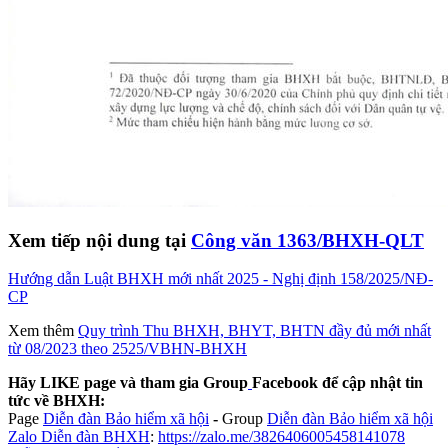
Xem tiếp nội dung tại
Công văn 1363/BHXH-QLT
Hướng dẫn Luật BHXH mới nhất 2025 - Nghị định 158/2025/NĐ-
CP
Xem thêm
Quy trình Thu BHXH, BHYT, BHTN đầy đủ mới nhất
từ 08/2023 theo 2525/VBHN-BHXH
Hãy LIKE page và tham gia Group
Facebook để cập nhật tin
tức về BHXH:
Page
Diễn đàn Bảo hiểm xã hội
-
Group
Diễn đàn Bảo hiểm xã hội
Zalo Diễn đàn BHXH
:
https://zalo.me/3826406005458141078