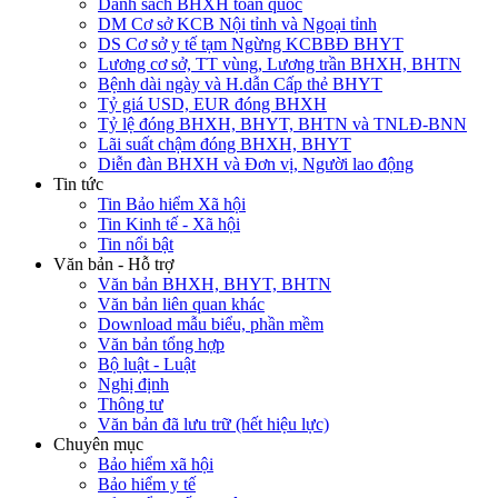
Danh sách BHXH toàn quốc
DM Cơ sở KCB Nội tỉnh và Ngoại tỉnh
DS Cơ sở y tế tạm Ngừng KCBBĐ BHYT
Lương cơ sở, TT vùng, Lương trần BHXH, BHTN
Bệnh dài ngày và H.dẫn Cấp thẻ BHYT
Tỷ giá USD, EUR đóng BHXH
Tỷ lệ đóng BHXH, BHYT, BHTN và TNLĐ-BNN
Lãi suất chậm đóng BHXH, BHYT
Diễn đàn BHXH và Đơn vị, Người lao động
Tin tức
Tin Bảo hiểm Xã hội
Tin Kinh tế - Xã hội
Tin nổi bật
Văn bản - Hỗ trợ
Văn bản BHXH, BHYT, BHTN
Văn bản liên quan khác
Download mẫu biểu, phần mềm
Văn bản tổng hợp
Bộ luật - Luật
Nghị định
Thông tư
Văn bản đã lưu trữ (hết hiệu lực)
Chuyên mục
Bảo hiểm xã hội
Bảo hiểm y tế