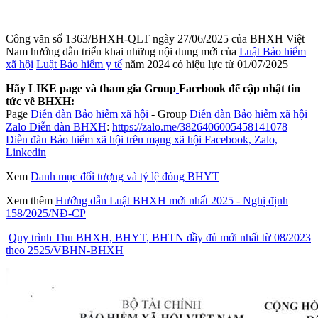
Công văn số 1363/BHXH-QLT ngày 27/06/2025 của BHXH Việt
Nam hướng dẫn triển khai những nội dung mới của
Luật Bảo hiểm
xã hội
Luật Bảo hiểm y tế
năm 2024 có hiệu lực từ 01/07/2025
Hãy LIKE page và tham gia Group
Facebook để cập nhật tin
tức về BHXH:
Page
Diễn đàn Bảo hiểm xã hội
-
Group
Diễn đàn Bảo hiểm xã hội
Zalo Diễn đàn BHXH
:
https://zalo.me/3826406005458141078
Diễn đàn Bảo hiểm xã hội trên mạng xã hội Facebook, Zalo,
Linkedin
Xem
Danh mục đối tượng và tỷ lệ đóng BHYT
Xem thêm
Hướng dẫn Luật BHXH mới nhất 2025 - Nghị định
158/2025/NĐ-CP
Quy trình Thu BHXH, BHYT, BHTN đầy đủ mới nhất từ 08/2023
theo 2525/VBHN-BHXH