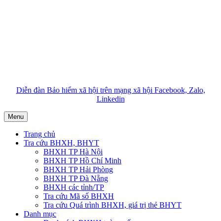
Diễn đàn Bảo hiểm xã hội trên mạng xã hội Facebook, Zalo,
Linkedin
Menu
Trang chủ
Tra cứu BHXH, BHYT
BHXH TP Hà Nội
BHXH TP Hồ Chí Minh
BHXH TP Hải Phòng
BHXH TP Đà Nẵng
BHXH các tỉnh/TP
Tra cứu Mã số BHXH
Tra cứu Quá trình BHXH, giá trị thẻ BHYT
Danh mục