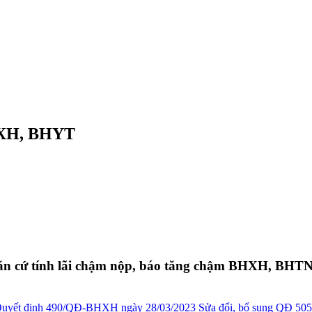
BHXH, BHYT
ăn cứ tính lãi chậm nộp, báo tăng chậm BHXH, B
uyết định 490/QĐ-BHXH ngày 28/03/2023 Sửa đổi, bổ sung QĐ 505