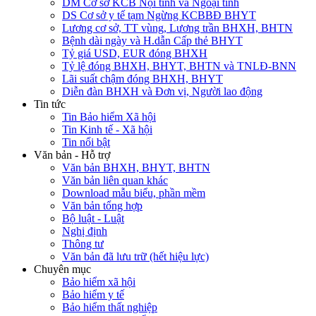
DM Cơ sở KCB Nội tỉnh và Ngoại tỉnh
DS Cơ sở y tế tạm Ngừng KCBBĐ BHYT
Lương cơ sở, TT vùng, Lương trần BHXH, BHTN
Bệnh dài ngày và H.dẫn Cấp thẻ BHYT
Tỷ giá USD, EUR đóng BHXH
Tỷ lệ đóng BHXH, BHYT, BHTN và TNLĐ-BNN
Lãi suất chậm đóng BHXH, BHYT
Diễn đàn BHXH và Đơn vị, Người lao động
Tin tức
Tin Bảo hiểm Xã hội
Tin Kinh tế - Xã hội
Tin nổi bật
Văn bản - Hỗ trợ
Văn bản BHXH, BHYT, BHTN
Văn bản liên quan khác
Download mẫu biểu, phần mềm
Văn bản tổng hợp
Bộ luật - Luật
Nghị định
Thông tư
Văn bản đã lưu trữ (hết hiệu lực)
Chuyên mục
Bảo hiểm xã hội
Bảo hiểm y tế
Bảo hiểm thất nghiệp