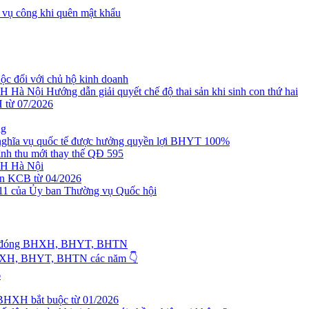
 vụ công khi quên mật khẩu
đối với chủ hộ kinh doanh
ội Hướng dẫn giải quyết chế độ thai sản khi sinh con thứ hai
 từ 07/2026
ng
ghĩa vụ quốc tế được hưởng quyền lợi BHYT 100%
nh thu mới thay thế QĐ 595
H Hà Nội
n KCB từ 04/2026
ủa Ủy ban Thường vụ Quốc hội
ơng đóng BHXH, BHYT, BHTN
 BHXH, BHYT, BHTN các năm 👇
6
 BHXH bắt buộc từ 01/2026