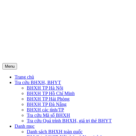
Menu
Trang chủ
Tra cứu BHXH, BHYT
BHXH TP Hà Nội
BHXH TP Hồ Chí Minh
BHXH TP Hải Phòng
BHXH TP Đà Nẵng
BHXH các tỉnh/TP
Tra cứu Mã số BHXH
Tra cứu Quá trình BHXH, giá trị thẻ BHYT
Danh mục
Danh sách BHXH toàn quốc