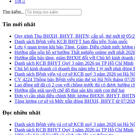
Tới
Tìm kiếm...
Tin mới nhất
Quy trình Thu BHXH, BHYT, BHTN; cấp sổ, thẻ mới từ 0
Danh sách Bệnh viện KCB BHYT ban đầu trên Toàn quốc
Lưu ý quan trọng khi báo Tăng, Giảm, Điều chỉnh mức lư
Hướng dẫn nộp hồ sơ hưởng Thất nghiệp online mới nhất 202
Hướng dẫn báo tăng, giảm BHXH đối với Chủ hộ kinh doan
Danh sách KCB BHYT Quý 3 năm 2026 tại TP Hồ Chí Minh
Chủ hộ kinh doanh có doanh thu năm trên 1 tỷ mới phải đóng
Danh sách Bệnh viện và cơ sở KCB quý 3 năm 2026 tại Hà Nội
CV 4224 Thông báo Bệnh viện tràn thẻ tại Hà Nội tháng 07/2
Lao động nữ đã có 2 con với chồng trước thì có được hưởng chế
Hướng dẫn giải quyết chế độ thai sản khi sinh con thứ hai
Đơn vị cần phải điều chỉnh Mức lương BHXH, BHYT, BHTN từ
Tăng lương cơ sở và Mức trần đóng BHXH, BHYT từ 07/202
Đọc nhiều nhất
Danh sách Bệnh viện và cơ sở KCB quý 3 năm 2026 tại Hà Nội
Danh sách KCB BHYT Quý 3 năm 2026 tại TP Hồ Chí Minh