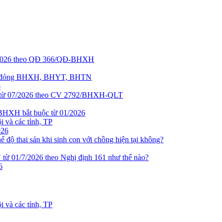
5/2026 theo QĐ 366/QĐ-BHXH
ơng đóng BHXH, BHYT, BHTN
6
h từ 07/2026 theo CV 2792/BHXH-QLT
 BHXH bắt buộc từ 01/2026
 và các tỉnh, TP
026
 độ thai sản khi sinh con với chồng hiện tại không?
 01/7/2026 theo Nghị định 161 như thế nào?
6
 và các tỉnh, TP