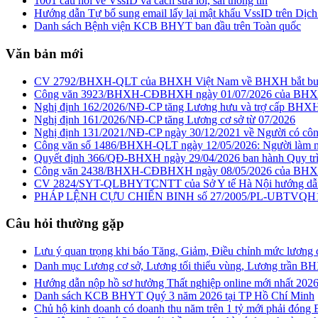
1001 câu hỏi về VssID và cách sửa lỗi, sai thông tin
Hướng dẫn Tự bổ sung email lấy lại mật khẩu VssID trên Dịch
Danh sách Bệnh viện KCB BHYT ban đầu trên Toàn quốc
Văn bản mới
CV 2792/BHXH-QLT của BHXH Việt Nam về BHXH bắt buộc 
Công văn 3923/BHXH-CĐBHXH ngày 01/07/2026 của BHXH Hà N
Nghị định 162/2026/NĐ-CP tăng Lương hưu và trợ cấp BHXH
Nghị định 161/2026/NĐ-CP tăng Lương cơ sở từ 07/2026
Nghị định 131/2021/NĐ-CP ngày 30/12/2021 về Người có cô
Công văn số 1486/BHXH-QLT ngày 12/05/2026: Người làm n
Quyết định 366/QĐ-BHXH ngày 29/04/2026 ban hành Quy trì
Công văn 2438/BHXH-CĐBHXH ngày 08/05/2026 của BHX
CV 2824/SYT-QLBHYTCNTT của Sở Y tế Hà Nội hướng dẫ
PHÁP LỆNH CỰU CHIẾN BINH số 27/2005/PL-UBTVQH11 c
Câu hỏi thường gặp
Lưu ý quan trọng khi báo Tăng, Giảm, Điều chỉnh mức lư
Danh mục Lương cơ sở, Lương tối thiểu vùng, Lương trần
Hướng dẫn nộp hồ sơ hưởng Thất nghiệp online mới nhất 202
Danh sách KCB BHYT Quý 3 năm 2026 tại TP Hồ Chí Minh
Chủ hộ kinh doanh có doanh thu năm trên 1 tỷ mới phải đóng