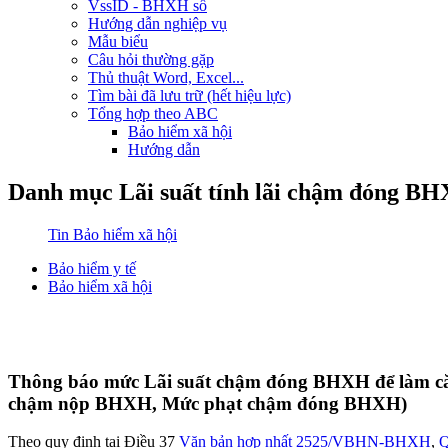
VssID - BHXH số
Hướng dẫn nghiệp vụ
Mẫu biểu
Câu hỏi thường gặp
Thủ thuật Word, Excel...
Tìm bài đã lưu trữ (hết hiệu lực)
Tổng hợp theo ABC
Bảo hiểm xã hội
Hướng dẫn
Danh mục Lãi suất tính lãi chậm đóng 
Tin Bảo hiểm xã hội
Bảo hiểm y tế
Bảo hiểm xã hội
Thông báo mức Lãi suất chậm đóng BHXH để làm c
chậm nộp BHXH, Mức phạt chậm đóng BHXH)
Theo quy định tại Điều 37
Văn bản hợp nhất 2525/VBHN-BHXH
,
Q