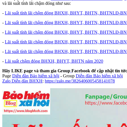
và lãi suất tính lãi chậm đóng như sau:
-
Lãi suất tính lãi chậm đóng BHXH, BHYT, BHTN, BHTNLĐ-BN
-
Lãi suất tính lãi chậm đóng BHXH, BHYT, BHTN, BHTNLĐ-BN
-
Lãi suất tính lãi chậm đóng BHXH, BHYT, BHTN, BHTNLĐ-BN
-
Lãi suất tính lãi chậm đóng BHXH, BHYT, BHTN, BHTNLĐ-BN
-
Lãi suất tính lãi chậm đóng BHXH, BHYT, BHTN, BHTNLĐ-BN
-
Lãi suất chậm đóng BHXH, BHYT, BHTN năm 2020
Hãy LIKE page và tham gia Group
Facebook để cập nhật tin t
Page
Diễn đàn Bảo hiểm xã hội
-
Group
Diễn đàn Bảo hiểm xã hội
Zalo Diễn đàn BHXH
:
https://zalo.me/3826406005458141078