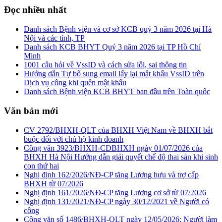
Đọc nhiều nhất
Danh sách Bệnh viện và cơ sở KCB quý 3 năm 2026 tại Hà
Nội và các tỉnh, TP
Danh sách KCB BHYT Quý 3 năm 2026 tại TP Hồ Chí
Minh
1001 câu hỏi về VssID và cách sửa lỗi, sai thông tin
Hướng dẫn Tự bổ sung email lấy lại mật khẩu VssID trên
Dịch vụ công khi quên mật khẩu
Danh sách Bệnh viện KCB BHYT ban đầu trên Toàn quốc
Văn bản mới
CV 2792/BHXH-QLT của BHXH Việt Nam về BHXH bắt
buộc đối với chủ hộ kinh doanh
Công văn 3923/BHXH-CĐBHXH ngày 01/07/2026 của
BHXH Hà Nội Hướng dẫn giải quyết chế độ thai sản khi sinh
con thứ hai
Nghị định 162/2026/NĐ-CP tăng Lương hưu và trợ cấp
BHXH từ 07/2026
Nghị định 161/2026/NĐ-CP tăng Lương cơ sở từ 07/2026
Nghị định 131/2021/NĐ-CP ngày 30/12/2021 về Người có
công
Công văn số 1486/BHXH-QLT ngày 12/05/2026: Người làm