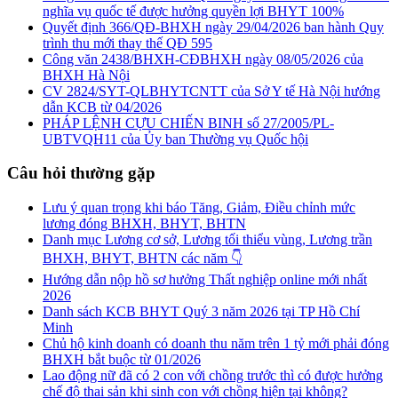
nghĩa vụ quốc tế được hưởng quyền lợi BHYT 100%
Quyết định 366/QĐ-BHXH ngày 29/04/2026 ban hành Quy
trình thu mới thay thế QĐ 595
Công văn 2438/BHXH-CĐBHXH ngày 08/05/2026 của
BHXH Hà Nội
CV 2824/SYT-QLBHYTCNTT của Sở Y tế Hà Nội hướng
dẫn KCB từ 04/2026
PHÁP LỆNH CỰU CHIẾN BINH số 27/2005/PL-
UBTVQH11 của Ủy ban Thường vụ Quốc hội
Câu hỏi thường gặp
Lưu ý quan trọng khi báo Tăng, Giảm, Điều chỉnh mức
lương đóng BHXH, BHYT, BHTN
Danh mục Lương cơ sở, Lương tối thiểu vùng, Lương trần
BHXH, BHYT, BHTN các năm 👇
Hướng dẫn nộp hồ sơ hưởng Thất nghiệp online mới nhất
2026
Danh sách KCB BHYT Quý 3 năm 2026 tại TP Hồ Chí
Minh
Chủ hộ kinh doanh có doanh thu năm trên 1 tỷ mới phải đóng
BHXH bắt buộc từ 01/2026
Lao động nữ đã có 2 con với chồng trước thì có được hưởng
chế độ thai sản khi sinh con với chồng hiện tại không?