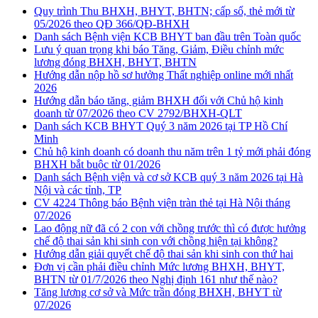
Quy trình Thu BHXH, BHYT, BHTN; cấp sổ, thẻ mới từ
05/2026 theo QĐ 366/QĐ-BHXH
Danh sách Bệnh viện KCB BHYT ban đầu trên Toàn quốc
Lưu ý quan trọng khi báo Tăng, Giảm, Điều chỉnh mức
lương đóng BHXH, BHYT, BHTN
Hướng dẫn nộp hồ sơ hưởng Thất nghiệp online mới nhất
2026
Hướng dẫn báo tăng, giảm BHXH đối với Chủ hộ kinh
doanh từ 07/2026 theo CV 2792/BHXH-QLT
Danh sách KCB BHYT Quý 3 năm 2026 tại TP Hồ Chí
Minh
Chủ hộ kinh doanh có doanh thu năm trên 1 tỷ mới phải đóng
BHXH bắt buộc từ 01/2026
Danh sách Bệnh viện và cơ sở KCB quý 3 năm 2026 tại Hà
Nội và các tỉnh, TP
CV 4224 Thông báo Bệnh viện tràn thẻ tại Hà Nội tháng
07/2026
Lao động nữ đã có 2 con với chồng trước thì có được hưởng
chế độ thai sản khi sinh con với chồng hiện tại không?
Hướng dẫn giải quyết chế độ thai sản khi sinh con thứ hai
Đơn vị cần phải điều chỉnh Mức lương BHXH, BHYT,
BHTN từ 01/7/2026 theo Nghị định 161 như thế nào?
Tăng lương cơ sở và Mức trần đóng BHXH, BHYT từ
07/2026