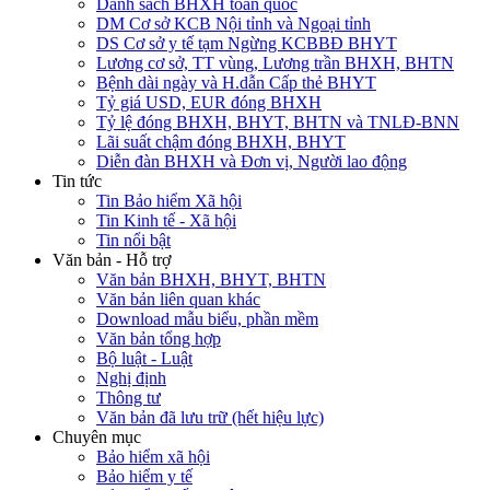
Danh sách BHXH toàn quốc
DM Cơ sở KCB Nội tỉnh và Ngoại tỉnh
DS Cơ sở y tế tạm Ngừng KCBBĐ BHYT
Lương cơ sở, TT vùng, Lương trần BHXH, BHTN
Bệnh dài ngày và H.dẫn Cấp thẻ BHYT
Tỷ giá USD, EUR đóng BHXH
Tỷ lệ đóng BHXH, BHYT, BHTN và TNLĐ-BNN
Lãi suất chậm đóng BHXH, BHYT
Diễn đàn BHXH và Đơn vị, Người lao động
Tin tức
Tin Bảo hiểm Xã hội
Tin Kinh tế - Xã hội
Tin nổi bật
Văn bản - Hỗ trợ
Văn bản BHXH, BHYT, BHTN
Văn bản liên quan khác
Download mẫu biểu, phần mềm
Văn bản tổng hợp
Bộ luật - Luật
Nghị định
Thông tư
Văn bản đã lưu trữ (hết hiệu lực)
Chuyên mục
Bảo hiểm xã hội
Bảo hiểm y tế