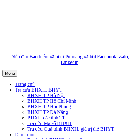
Diễn đàn Bảo hiểm xã hội trên mạng xã hội Facebook, Zalo,
Linkedin
Menu
Trang chủ
Tra cứu BHXH, BHYT
BHXH TP Hà Nội
BHXH TP Hồ Chí Minh
BHXH TP Hải Phòng
BHXH TP Đà Nẵng
BHXH các tỉnh/TP
Tra cứu Mã số BHXH
Tra cứu Quá trình BHXH, giá trị thẻ BHYT
Danh mục