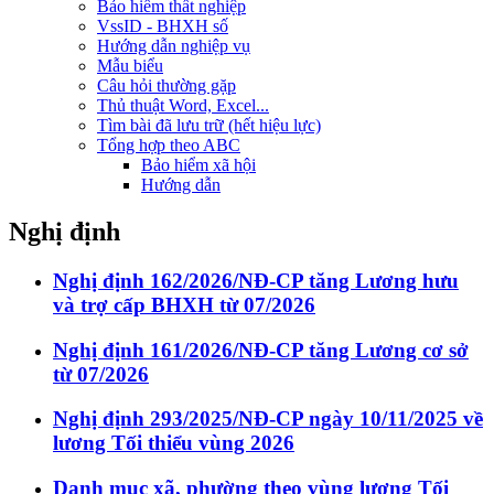
Bảo hiểm thất nghiệp
VssID - BHXH số
Hướng dẫn nghiệp vụ
Mẫu biểu
Câu hỏi thường gặp
Thủ thuật Word, Excel...
Tìm bài đã lưu trữ (hết hiệu lực)
Tổng hợp theo ABC
Bảo hiểm xã hội
Hướng dẫn
Nghị định
Nghị định 162/2026/NĐ-CP tăng Lương hưu
và trợ cấp BHXH từ 07/2026
Nghị định 161/2026/NĐ-CP tăng Lương cơ sở
từ 07/2026
Nghị định 293/2025/NĐ-CP ngày 10/11/2025 về
lương Tối thiểu vùng 2026
Danh mục xã, phường theo vùng lương Tối