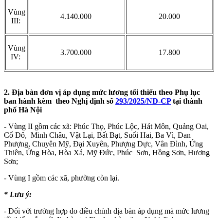
Vùng
4.140.000
20.000
III:
Vùng
3.700.000
17.800
IV:
2. Địa bàn đơn vị áp dụng mức lương tối thiểu theo Phụ lục
ban hành kèm theo Nghị định số
293/2025/NĐ-CP
tại thành
phố Hà Nội
- Vùng II gồm các xã: Phúc Thọ, Phúc Lộc, Hát Môn, Quảng Oai,
Cổ Đô, Minh Châu, Vật Lại, Bất Bạt, Suối Hai, Ba Vì, Đan
Phượng, Chuyên Mỹ, Đại Xuyên, Phượng Dực, Vân Đình, Ứng
Thiên, Ứng Hòa, Hòa Xá, Mỹ Đức, Phúc Sơn, Hồng Sơn, Hương
Sơn;
- Vùng I gồm các xã, phường còn lại.
* Lưu ý:
- Đối với trường hợp do điều chỉnh địa bàn áp dụng mà mức lương