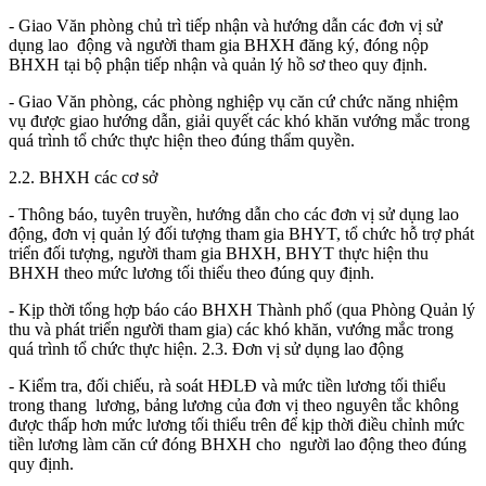
- Giao Văn phòng chủ trì tiếp nhận và hướng dẫn các đơn vị sử
dụng lao động và người tham gia BHXH đăng ký, đóng nộp
BHXH tại bộ phận tiếp nhận và quản lý hồ sơ theo quy định.
- Giao Văn phòng, các phòng nghiệp vụ căn cứ chức năng nhiệm
vụ được giao hướng dẫn, giải quyết các khó khăn vướng mắc trong
quá trình tổ chức thực hiện theo đúng thẩm quyền.
2.2. BHXH các cơ sở
- Thông báo, tuyên truyền, hướng dẫn cho các đơn vị sử dụng lao
động, đơn vị quản lý đối tượng tham gia BHYT, tổ chức hỗ trợ phát
triển đối tượng, người tham gia BHXH, BHYT thực hiện thu
BHXH theo mức lương tối thiểu theo đúng quy định.
- Kịp thời tổng hợp báo cáo BHXH Thành phố (qua Phòng Quản lý
thu và phát
triển người tham gia) các khó khăn, vướng mắc trong
quá trình tổ chức thực hiện. 2.3. Đơn vị sử dụng lao động
- Kiểm tra, đối chiếu, rà soát HĐLĐ và mức tiền lương tối thiểu
trong thang lương, bảng lương của đơn vị theo nguyên tắc không
được thấp hơn mức lương tối thiểu trên để kịp thời điều chỉnh mức
tiền lương làm căn cứ đóng BHXH cho người lao động theo đúng
quy định.