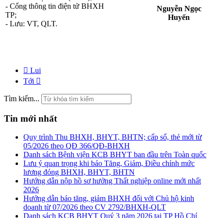
- Cổng thông tin điện tử BHXH
Nguyễn Ngọc
TP;
Huyến
- Lưu: VT, QLT.
Lui
Tới
Tìm kiếm...
Tin mới nhất
Quy trình Thu BHXH, BHYT, BHTN; cấp sổ, thẻ mới từ
05/2026 theo QĐ 366/QĐ-BHXH
Danh sách Bệnh viện KCB BHYT ban đầu trên Toàn quốc
Lưu ý quan trọng khi báo Tăng, Giảm, Điều chỉnh mức
lương đóng BHXH, BHYT, BHTN
Hướng dẫn nộp hồ sơ hưởng Thất nghiệp online mới nhất
2026
Hướng dẫn báo tăng, giảm BHXH đối với Chủ hộ kinh
doanh từ 07/2026 theo CV 2792/BHXH-QLT
Danh sách KCB BHYT Quý 3 năm 2026 tại TP Hồ Chí