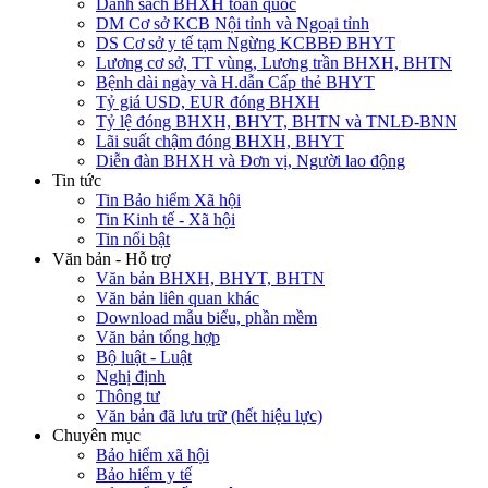
Danh sách BHXH toàn quốc
DM Cơ sở KCB Nội tỉnh và Ngoại tỉnh
DS Cơ sở y tế tạm Ngừng KCBBĐ BHYT
Lương cơ sở, TT vùng, Lương trần BHXH, BHTN
Bệnh dài ngày và H.dẫn Cấp thẻ BHYT
Tỷ giá USD, EUR đóng BHXH
Tỷ lệ đóng BHXH, BHYT, BHTN và TNLĐ-BNN
Lãi suất chậm đóng BHXH, BHYT
Diễn đàn BHXH và Đơn vị, Người lao động
Tin tức
Tin Bảo hiểm Xã hội
Tin Kinh tế - Xã hội
Tin nổi bật
Văn bản - Hỗ trợ
Văn bản BHXH, BHYT, BHTN
Văn bản liên quan khác
Download mẫu biểu, phần mềm
Văn bản tổng hợp
Bộ luật - Luật
Nghị định
Thông tư
Văn bản đã lưu trữ (hết hiệu lực)
Chuyên mục
Bảo hiểm xã hội
Bảo hiểm y tế