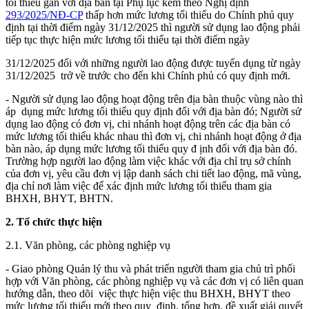
tối thiểu gắn với địa bàn tại Phụ lục kèm theo Nghị định
293/2025/NĐ-CP
thấp hơn mức lương tối thiểu do Chính phủ quy
định tại thời điểm ngày 31/12/2025 thì người sử dụng lao động phải
tiếp tục thực hiện mức lương tối thiểu tại thời điểm ngày
31/12/2025 đối với những người lao động được tuyển dụng từ ngày
31/12/2025 trở về trước cho đến khi Chính phủ có quy định mới.
- Người sử dụng lao động hoạt động trên địa bàn thuộc vùng nào thì
áp dụng mức lương tối thiểu quy định đối với địa bàn đó; Người sử
dụng lao động có đơn vị, chi nhánh hoạt động trên các địa bàn có
mức lương tối thiểu khác nhau
thì đơn vị, chi nhánh hoạt động ở địa
bàn nào, áp dụng mức lương tối thiểu quy đ ịnh đối với địa bàn đó.
Trường hợp người lao động làm việc khác với địa chỉ trụ sở chính
của đơn vị, yêu cầu đơn vị lập danh sách chi tiết lao động, mã vùng,
địa chỉ nơi làm việc để xác định mức lương tối thiểu tham gia
BHXH, BHYT, BHTN.
2. Tổ chức thực hiện
2.1. Văn phòng, các phòng nghiệp vụ
- Giao phòng Quản lý thu và phát triển người tham gia chủ trì phối
hợp với Văn phòng, các phòng nghiệp vụ và các đơn vị có liên quan
hướng dẫn, theo dõi việc thực hiện việc thu BHXH, BHYT theo
mức lương tối thiểu mới theo quy định, tổng hợp, đề xuất giải quyết