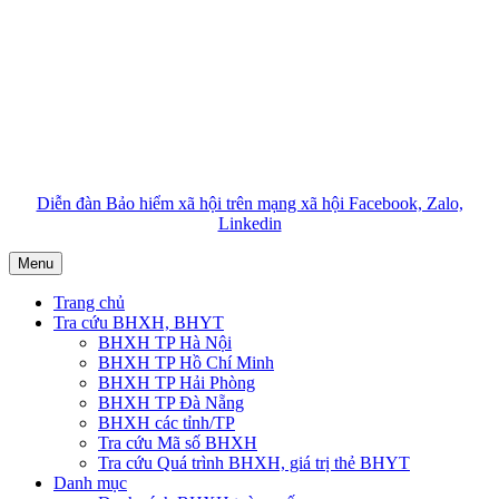
Diễn đàn Bảo hiểm xã hội trên mạng xã hội Facebook, Zalo,
Linkedin
Menu
Trang chủ
Tra cứu BHXH, BHYT
BHXH TP Hà Nội
BHXH TP Hồ Chí Minh
BHXH TP Hải Phòng
BHXH TP Đà Nẵng
BHXH các tỉnh/TP
Tra cứu Mã số BHXH
Tra cứu Quá trình BHXH, giá trị thẻ BHYT
Danh mục