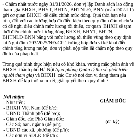
- Chậm nhất trước ngày 31/01/2026, đơn vị lập Danh sách lao động
tham gia BHXH, BHYT, BHTN, BHTNLĐ, BNN (mẫu D02-LT)
gửi cơ quan BHXH để điều chỉnh mức đóng. Quá thời hạn nêu
trên, đối với các trường hợp đủ điều kiện theo quy định đơn vị chưa
có đề nghị điều chỉnh mức lương tối thiểu, cơ quan BHXH sẽ tạm
thời điều chỉnh mức lương đóng BHXH, BHYT, BHTN,
BHTNLĐ-BNN bằng với mức lương tối thiểu vùng theo quy định
tại Nghị định 293/2025/NĐ-CP. Trường hợp đơn vị kê khai điều
chỉnh tăng lương muộn, đơn vị phải nộp tiền lãi chậm nộp theo quy
định của pháp luật.
Trong quá trình thực hiện nếu có khó khăn, vướng mắc phản ánh về
BHXH thành phố Hà Nội
(qua phòng Quản lý thu và phát triển
người tham gia)
và BHXH các Cơ sở nơi đơn vị đang tham gia
BHXH để kịp thời xem xét, giải quyết theo quy định./.
Nơi nhận:
GIÁM ĐỐC
- Như trên;
- BHXH Việt Nam (để b/c);
- UBND Thành phố (để b/c);
- Giám đốc, các Phó Giám đốc;
(đã ký)
- Các Sở, ban, ngành (để p/h);
- UBND các xã, phường (để p/h);
- Các đơn vị SDLĐ (để t/h);