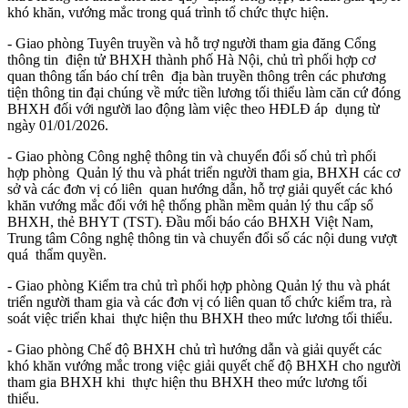
khó khăn, vướng mắc trong quá trình tổ chức thực hiện.
- Giao phòng Tuyên truyền và hỗ trợ người tham gia đăng Cổng
thông tin điện tử BHXH thành phố Hà Nội, chủ trì phối hợp cơ
quan thông tấn báo chí trên địa bàn truyền thông trên các phương
tiện thông tin đại chúng về mức tiền lương tối thiểu làm căn cứ đóng
BHXH đối với người lao động làm việc theo HĐLĐ áp dụng từ
ngày 01/01/2026.
- Giao phòng Công nghệ thông tin và chuyển đổi số chủ trì phối
hợp phòng Quản lý thu và phát triển người tham gia, BHXH các cơ
sở và các đơn vị có liên quan hướng dẫn, hỗ trợ giải quyết các khó
khăn vướng mắc đối với hệ thống phần mềm quản lý thu cấp sổ
BHXH, thẻ BHYT (TST). Đầu mối báo cáo BHXH Việt Nam,
Trung tâm Công nghệ thông tin và chuyển đổi số các nội dung vượt
quá thẩm quyền.
- Giao phòng Kiểm tra chủ trì phối hợp phòng Quản lý thu và phát
triển người tham gia và các đơn vị có liên quan tổ chức kiểm tra, rà
soát việc triển khai thực hiện thu BHXH theo mức lương tối thiểu.
- Giao phòng Chế độ BHXH chủ trì hướng dẫn và giải quyết các
khó khăn vướng mắc trong việc giải quyết chế độ BHXH cho người
tham gia BHXH khi thực hiện thu BHXH theo mức lương tối
thiểu.