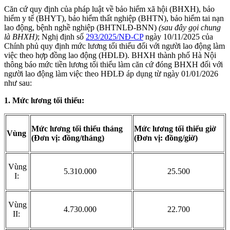
Căn cứ quy định của pháp luật về bảo hiểm xã hội (BHXH), bảo
hiểm y tế (BHYT), bảo hiểm thất nghiệp (BHTN), bảo hiểm tai nạn
lao động, bệnh nghề nghiệp (BHTNLĐ-BNN)
(sau đây gọi chung
là BHXH)
; Nghị định số
293/2025/NĐ-CP
ngày 10/11/2025 của
Chính phủ quy định mức lương tối thiểu đối với người lao động làm
việc theo hợp đồng lao động (HĐLĐ). BHXH thành
phố Hà Nội
thông báo mức tiền lương tối thiểu làm căn cứ đóng BHXH đối với
người lao động làm việc theo HĐLĐ áp dụng từ ngày 01/01/2026
như sau:
1. Mức lương tối thiểu:
Mức lương tối thiểu tháng
Mức lương tối thiểu giờ
Vùng
(Đơn vị: đồng/tháng)
(Đơn vị: đồng/giờ)
Vùng
5.310.000
25.500
I:
Vùng
4.730.000
22.700
II: