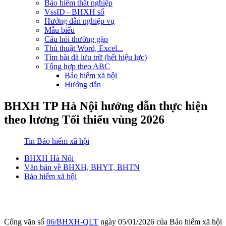
Bảo hiểm thất nghiệp
VssID - BHXH số
Hướng dẫn nghiệp vụ
Mẫu biểu
Câu hỏi thường gặp
Thủ thuật Word, Excel...
Tìm bài đã lưu trữ (hết hiệu lực)
Tổng hợp theo ABC
Bảo hiểm xã hội
Hướng dẫn
BHXH TP Hà Nội hướng dẫn thực hiện
theo lương Tối thiểu vùng 2026
Tin Bảo hiểm xã hội
BHXH Hà Nội
Văn bản về BHXH, BHYT, BHTN
Bảo hiểm xã hội
Công văn số
06/BHXH-QLT
ngày 05/01/2026 của Bảo hiểm xã hội