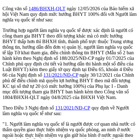
Công văn số
1486/BHXH-QLT
ngày 12/05/2026 của Bảo hiểm xã
hội Việt Nam quy định mức hưởng BHYT 100% đối với Người làm
nghĩa vụ quốc tế như sau:
Trường hợp người làm nghĩa vụ quốc tế được xác định là người có
công tham gia BHYT theo đối tượng khác mà có mức hưởng
BHYT thấp hơn thì BHХH tỉnh, thành phố trực thuộc Trung ương
thông tin, hướng dẫn đến đơn vị quản lý, người làm nghĩa vụ quốc
tế lập Tờ khai tham gia, điều chỉnh thông tin BHҮТ (Mẫu số 2 ban
hành kèm theo Nghị định số 188/2025/NĐ-CP ngày 01/7/2025 của
Chính phủ quy định chi tiết và hướng dẫn thi hành một số điều của
Luật BHYT) kèm theo giấy tờ quy định tại Điều 65, khoản 4 Điều
66 của Nghị định số
131/2021/NĐ-CP
ngày 30/12/2021 của Chính
phủ để điều chỉnh mã quyền lợi hưởng BHYT theo mã đối tượng
KC tại số thứ tự 20 (có mức hưởng 100%) của Phụ lục I - Danh
mục đối tượng tham gia BHYT ban hành kèm theo Công văn số
1804/BHXH-QLT ngày 04/8/2025 của BHXH Việt Nam.
Theo Điều 3 Nghị định số
131/2021/NĐ-CP
quy định về Người
làm nghĩa vụ quốc tế như sau:
"1. Người làm nghĩa vụ quốc tế là người được cơ quan nhà nước có
thẩm quyền giao thực hiện nhiệm vụ quốc phòng, an ninh ở nước
ngoài hoặc thực hiện nhiệm vụ gìn giữ hòa bình ở nước ngoài theo