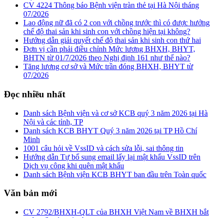
CV 4224 Thông báo Bệnh viện tràn thẻ tại Hà Nội tháng
07/2026
Lao động nữ đã có 2 con với chồng trước thì có được hưởng
chế độ thai sản khi sinh con với chồng hiện tại không?
Hướng dẫn giải quyết chế độ thai sản khi sinh con thứ hai
Đơn vị cần phải điều chỉnh Mức lương BHXH, BHYT,
BHTN từ 01/7/2026 theo Nghị định 161 như thế nào?
Tăng lương cơ sở và Mức trần đóng BHXH, BHYT từ
07/2026
Đọc nhiều nhất
Danh sách Bệnh viện và cơ sở KCB quý 3 năm 2026 tại Hà
Nội và các tỉnh, TP
Danh sách KCB BHYT Quý 3 năm 2026 tại TP Hồ Chí
Minh
1001 câu hỏi về VssID và cách sửa lỗi, sai thông tin
Hướng dẫn Tự bổ sung email lấy lại mật khẩu VssID trên
Dịch vụ công khi quên mật khẩu
Danh sách Bệnh viện KCB BHYT ban đầu trên Toàn quốc
Văn bản mới
CV 2792/BHXH-QLT của BHXH Việt Nam về BHXH bắt