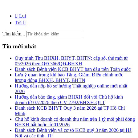
Lui
Tới
Tìm kiếm...
Tin mới nhất
Quy trình Thu BHXH, BHYT, BHTN; cấp sổ, thẻ mới từ
05/2026 theo QĐ 366/QĐ-BHXH
Danh sách Bệnh viện KCB BHYT ban đầu trên Toàn quốc
Lưu ý quan trọng khi báo Tăng, Giảm, Điều chỉnh mức
lương đóng BHXH, BHYT, BHTN
Hướng dẫn nộp hồ sơ hưởng Thất nghiệp online mới nhất
2026
Hướng dẫn báo tăng, giảm BHXH đối với Chủ hộ kinh
doanh từ 07/2026 theo CV 2792/BHXH-QLT
Danh sách KCB BHYT Quý 3 năm 2026 tại TP Hồ Chí
Minh
Chủ hộ kinh doanh có doanh thu năm trên 1 tỷ mới phải đóng
BHXH bắt buộc từ 01/2026
Danh sách Bệnh viện và cơ sở KCB quý 3 năm 2026 tại Hà
Nội và các tỉnh, TP