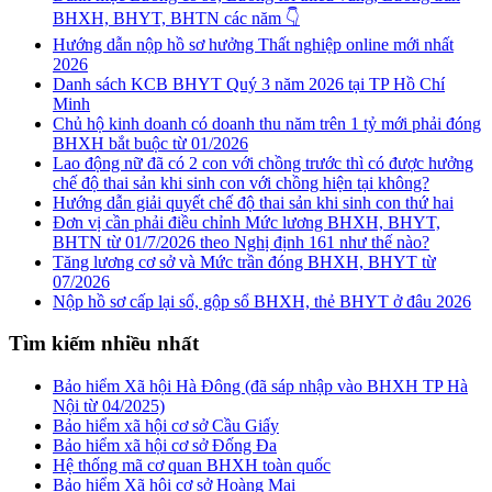
BHXH, BHYT, BHTN các năm 👇
Hướng dẫn nộp hồ sơ hưởng Thất nghiệp online mới nhất
2026
Danh sách KCB BHYT Quý 3 năm 2026 tại TP Hồ Chí
Minh
Chủ hộ kinh doanh có doanh thu năm trên 1 tỷ mới phải đóng
BHXH bắt buộc từ 01/2026
Lao động nữ đã có 2 con với chồng trước thì có được hưởng
chế độ thai sản khi sinh con với chồng hiện tại không?
Hướng dẫn giải quyết chế độ thai sản khi sinh con thứ hai
Đơn vị cần phải điều chỉnh Mức lương BHXH, BHYT,
BHTN từ 01/7/2026 theo Nghị định 161 như thế nào?
Tăng lương cơ sở và Mức trần đóng BHXH, BHYT từ
07/2026
Nộp hồ sơ cấp lại sổ, gộp sổ BHXH, thẻ BHYT ở đâu 2026
Tìm kiếm nhiều nhất
Bảo hiểm Xã hội Hà Đông (đã sáp nhập vào BHXH TP Hà
Nội từ 04/2025)
Bảo hiểm xã hội cơ sở Cầu Giấy
Bảo hiểm xã hội cơ sở Đống Đa
Hệ thống mã cơ quan BHXH toàn quốc
Bảo hiểm Xã hội cơ sở Hoàng Mai