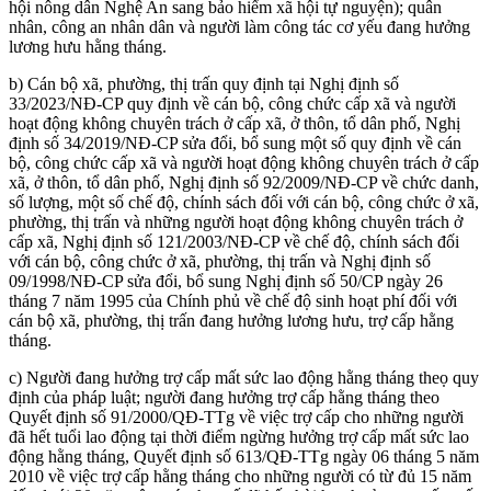
hội nông dân Nghệ An sang bảo hiểm xã hội tự nguyện); quân
nhân, công an nhân dân và người làm công tác cơ yếu đang hưởng
lương hưu hằng tháng.
b) Cán bộ xã, phường, thị trấn quy định tại Nghị định số
33/2023/NĐ-CP quy định về cán bộ, công chức cấp xã và người
hoạt động không chuyên trách ở cấp xã, ở thôn, tổ dân phố, Nghị
định số 34/2019/NĐ-CP sửa đổi, bổ sung một số quy định về cán
bộ, công chức cấp xã và người hoạt động không chuyên trách ở cấp
xã, ở thôn, tổ dân phố, Nghị định số 92/2009/NĐ-CP về chức danh,
số lượng, một số chế độ, chính sách đối với cán bộ, công chức ở xã,
phường, thị trấn và những người hoạt động không chuyên trách ở
cấp xã, Nghị định số 121/2003/NĐ-CP về chế độ, chính sách đối
với cán bộ, công chức ở xã, phường, thị trấn và Nghị định số
09/1998/NĐ-CP sửa đổi, bổ sung Nghị định số 50/CP ngày 26
tháng 7 năm 1995 của Chính phủ về chế độ sinh hoạt phí đối với
cán bộ xã, phường, thị trấn đang hưởng lương hưu, trợ cấp hằng
tháng.
c) Người đang hưởng trợ cấp mất sức lao động hằng tháng theọ quy
định của pháp luật; người đang hưởng trợ cấp hằng tháng theo
Quyết định số 91/2000/QĐ-TTg về việc trợ cấp cho những người
đã hết tuổi lao động tại thời điểm ngừng hưởng trợ cấp mất sức lao
động hằng tháng, Quyết định số 613/QĐ-TTg ngày 06 tháng 5 năm
2010 về việc trợ cấp hằng tháng cho những người có từ đủ 15 năm