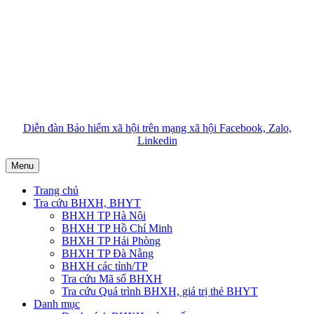
Diễn đàn Bảo hiểm xã hội trên mạng xã hội Facebook, Zalo,
Linkedin
Menu
Trang chủ
Tra cứu BHXH, BHYT
BHXH TP Hà Nội
BHXH TP Hồ Chí Minh
BHXH TP Hải Phòng
BHXH TP Đà Nẵng
BHXH các tỉnh/TP
Tra cứu Mã số BHXH
Tra cứu Quá trình BHXH, giá trị thẻ BHYT
Danh mục