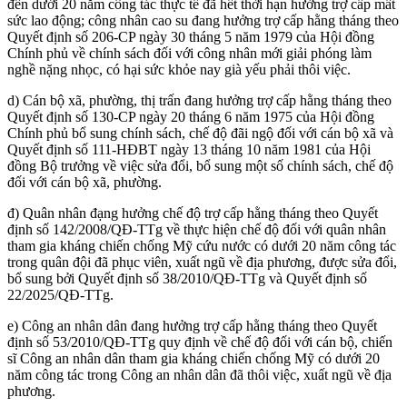
đến dưới 20 năm công tác thực tế đã hết thời hạn hưởng trợ cấp mất
sức lao động; công nhân cao su đang hưởng trợ cấp hằng tháng theo
Quyết định số 206-CP ngày 30 tháng 5 năm 1979 của Hội đồng
Chính phủ về chính sách đối với công nhân mới giải phóng làm
nghề nặng nhọc, có hại sức khỏe nay già yếu phải thôi việc.
d) Cán bộ xã, phường, thị trấn đang hưởng trợ cấp hằng tháng theo
Quyết định số 130-CP ngày 20 tháng 6 năm 1975 của Hội đồng
Chính phủ bổ sung chính sách, chế độ đãi ngộ đối với cán bộ xã và
Quyết định số 111-HĐBT ngày 13 tháng 10 năm 1981 của Hội
đồng Bộ trưởng về việc sửa đổi, bổ sung một số chính sách, chế độ
đối với cán bộ xã, phường.
đ) Quân nhân đạng hưởng chế độ trợ cấp hằng tháng theo Quyết
định số 142/2008/QĐ-TTg về thực hiện chế độ đối với quân nhân
tham gia kháng chiến chống Mỹ cứu nước có dưới 20 năm công tác
trong quân đội đã phục viên, xuất ngũ về địa phương, được sửa đổi,
bổ sung bởi Quyết định số 38/2010/QĐ-TTg và Quyết định số
22/2025/QĐ-TTg.
e) Công an nhân dân đang hưởng trợ cấp hằng tháng theo Quyết
định số 53/2010/QĐ-TTg quy định về chế độ đối với cán bộ, chiến
sĩ Công an nhân dân tham gia kháng chiến chống Mỹ có dưới 20
năm công tác trong Công an nhân dân đã thôi việc, xuất ngũ về địa
phương.