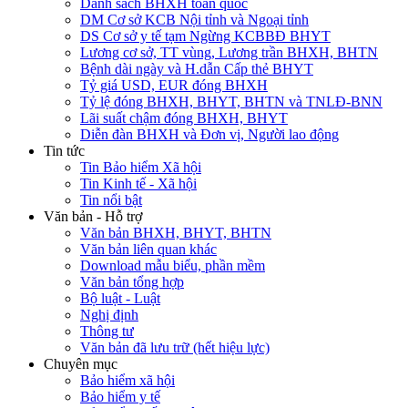
Danh sách BHXH toàn quốc
DM Cơ sở KCB Nội tỉnh và Ngoại tỉnh
DS Cơ sở y tế tạm Ngừng KCBBĐ BHYT
Lương cơ sở, TT vùng, Lương trần BHXH, BHTN
Bệnh dài ngày và H.dẫn Cấp thẻ BHYT
Tỷ giá USD, EUR đóng BHXH
Tỷ lệ đóng BHXH, BHYT, BHTN và TNLĐ-BNN
Lãi suất chậm đóng BHXH, BHYT
Diễn đàn BHXH và Đơn vị, Người lao động
Tin tức
Tin Bảo hiểm Xã hội
Tin Kinh tế - Xã hội
Tin nổi bật
Văn bản - Hỗ trợ
Văn bản BHXH, BHYT, BHTN
Văn bản liên quan khác
Download mẫu biểu, phần mềm
Văn bản tổng hợp
Bộ luật - Luật
Nghị định
Thông tư
Văn bản đã lưu trữ (hết hiệu lực)
Chuyên mục
Bảo hiểm xã hội
Bảo hiểm y tế