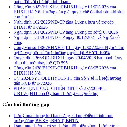
buộc đối với chủ hộ kinh doanh
Công văn 3923/BHXH-CĐBHXH ngày 01/07/2026 của
BHXH Hà Nội Hướng dẫn giải quyết chế độ thai sản khi sinh
con thứ hai
Nghị định 162/2026/NĐ-CP tăng Lương hưu và trợ cấp
BHXH từ 07/2026
Nghị định 161/2026/NĐ-CP tăng Lương cơ sở từ 07/2026
Nghị định 131/2021/NĐ-CP ngày 30/12/2021 về Người có
công
Công văn số 1486/BHXH-QLT ngày 12/05/2026: Người làm
nghĩa vụ quốc tế được hưởng quyền lợi BHYT 100%
Quyết định 366/QĐ-BHXH ngày 29/04/2026 ban hành Quy
trình thu mới thay thế QĐ 595
Công văn 2438/BHXH-CĐBHXH ngày 08/05/2026 của
BHXH Hà Nội
CV 2824/SYT-QLBHYTCNTT của Sở Y tế Hà Nội hướng
dẫn KCB từ 04/2026
PHÁP LỆNH CỰU CHIẾN BINH số 27/2005/PL-
UBTVQH11 của Ủy ban Thường vụ Quốc hội
Câu hỏi thường gặp
Lưu ý quan trọng khi báo Tăng, Giảm, Điều chỉnh mức
lương đóng BHXH, BHYT, BHTN
Danh mục Lương cơ sở, Lương tối thiểu vùng, Lương trần