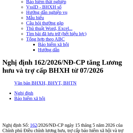
Bảo hiểm thất nghiệp
VssID - BHXH số
Hướng dẫn nghiệp vụ
Mẫu biểu
Câu hỏi thường gặp
Thủ thuật Word, Excel...
Tìm bài đã lưu trữ (hết hiệu lực)
Tổng hợp theo ABC
Bảo hiểm xã hội
Hướng dẫn
Nghị định 162/2026/NĐ-CP tăng Lương
hưu và trợ cấp BHXH từ 07/2026
Văn bản BHXH, BHYT, BHTN
Nghị định
Bảo hiểm xã hội
Nghị định Số:
162
/2026/NĐ-CP ngày 15 tháng 5 năm 2026 của
Chính phủ Điều chỉnh lương hưu, trợ cấp bảo hiểm xã hội và trợ