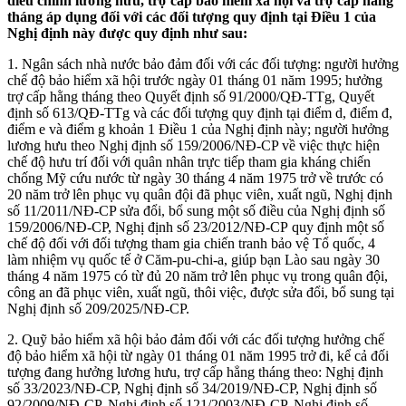
điều chinh lương hưu, trợ cấp bảo hiểm xã hội và trợ cấp hằng
tháng áp dụng đối với các đối tượng quy định tại Điều 1 của
Nghị định này được quy định như sau:
1. Ngân sách nhà nước bảo đảm đối với các đối tượng: người hưởng
chế độ bảo hiểm xã hội trước ngày 01 tháng 01 năm 1995; hưởng
trợ cấp hằng tháng theo Quyết định số 91/2000/QĐ-TTg, Quyết
định số 613/QĐ-TTg và các đối tượng quy định tại điểm d, điểm đ,
điểm e và điểm g khoản 1 Điều 1 của Nghị định này; người hưởng
lương hưu theo Nghị định số 159/2006/NĐ-CP về việc thực hiện
chế độ hưu trí đối với quân nhân trực tiếp tham gia kháng chiến
chống Mỹ cứu nước từ ngày 30 tháng 4 năm 1975 trở về trước có
20 năm trở lên phục vụ quân đội đã phục viên, xuất ngũ, Nghị định
số 11/2011/NĐ-CP sửa đổi, bổ sung một số điều của Nghị định số
159/2006/NĐ-CP, Nghị định số 23/2012/NĐ-CР quy định một số
chế độ đối với đối tượng tham gia chiến tranh bảo vệ Tổ quốc, 4
làm nhiệm vụ quốc tế ở Căm-pu-chi-a, giúp bạn Lào sau ngày 30
tháng 4 năm 1975 có từ đủ 20 năm trở lên phục vụ trong quân đội,
công an đã phục viên, xuất ngũ, thôi việc, được sửa đổi, bổ sung tại
Nghị định số 209/2025/NĐ-СР.
2. Quỹ bảo hiểm xã hội bảo đảm đối với các đối tượng hưởng chế
độ bảo hiểm xã hội từ ngày 01 tháng 01 năm 1995 trở đi, kể cả đối
tượng đang hưởng lương hưu, trợ cấp hẳng tháng theo: Nghị định
số 33/2023/NĐ-CP, Nghị định số 34/2019/NĐ-CP, Nghị định số
92/2009/NĐ-CP, Nghị định số 121/2003/NĐ-CP, Nghị định số