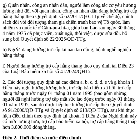
g) Quân nhân, công an nhân dân, người làm công tác cơ yếu hưởng
lương như đối với quân nhân, công an nhân dân đang hưởng trợ cấp
hẳng tháng theo Quyết định số 62/2011/QĐ-TTg về chế độ, chính
sách đối với đối tượng tham gia chiến tranh bảo vệ Tổ quốc, làm
nhiệm vụ quốc tế ở Căm-pu-chi-a, giúp bạn Lào sau ngày 30 tháng
4 năm 1975 đã phục viên, xuất ngũ, thôi việc, được sửa đồi, bổ
sung bởi Quyết định số 22/2025/QĐ-TTg.
h) Người đang hưởng trợ cấp tai nạn lao động, bệnh nghề nghiệp
hằng tháng.
i) Người đang hưởng trợ cấp hằng tháng theo quy định tại Điều 23
của Luật Bảo hiểm xã hội số 41/2024/QH15.
2. Các đối tượng quy định tại các điểm a, b, c, d, đ, e và g khoản 1
Điều này nghỉ hưởng lương hưu, trợ cấp bảo hiểm xã hội, trợ cấp
hẳng tháng trước ngày 01 tháng 01 năm 1995 (bao gồm những
người đã nghỉ hưởng trợ cấp mất sức lao động trước ngày 01 tháng
01 năm 1995, sau đó được tiếp tục hưởng trợ cấp theo Quyết định
số 91/2000/QĐ-TTg và Quyết định số 613/QĐ-TTg), sau khi thực
hiện điều chỉnh theo quy định tại khoản 1 Điều 2 của Nghị định này
có mức lương hưu, trợ cấp bảo hiểm xã hội, trợ cấp hằng tháng thấp
hơn 3.800.000 đồng/tháng.
Điều 2. Thời điểm và mức điều chỉnh