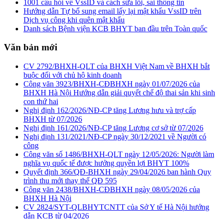
1001 câu hỏi về VssID và cách sửa lỗi, sai thông tin
Hướng dẫn Tự bổ sung email lấy lại mật khẩu VssID trên
Dịch vụ công khi quên mật khẩu
Danh sách Bệnh viện KCB BHYT ban đầu trên Toàn quốc
Văn bản mới
CV 2792/BHXH-QLT của BHXH Việt Nam về BHXH bắt
buộc đối với chủ hộ kinh doanh
Công văn 3923/BHXH-CĐBHXH ngày 01/07/2026 của
BHXH Hà Nội Hướng dẫn giải quyết chế độ thai sản khi sinh
con thứ hai
Nghị định 162/2026/NĐ-CP tăng Lương hưu và trợ cấp
BHXH từ 07/2026
Nghị định 161/2026/NĐ-CP tăng Lương cơ sở từ 07/2026
Nghị định 131/2021/NĐ-CP ngày 30/12/2021 về Người có
công
Công văn số 1486/BHXH-QLT ngày 12/05/2026: Người làm
nghĩa vụ quốc tế được hưởng quyền lợi BHYT 100%
Quyết định 366/QĐ-BHXH ngày 29/04/2026 ban hành Quy
trình thu mới thay thế QĐ 595
Công văn 2438/BHXH-CĐBHXH ngày 08/05/2026 của
BHXH Hà Nội
CV 2824/SYT-QLBHYTCNTT của Sở Y tế Hà Nội hướng
dẫn KCB từ 04/2026