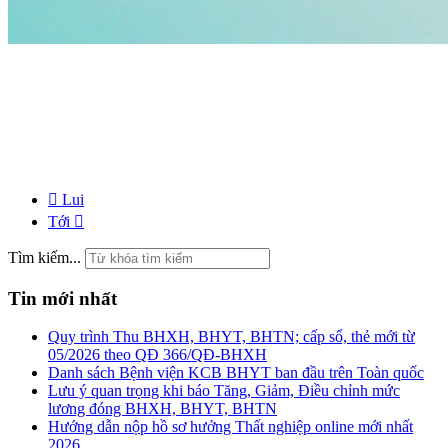
Lui
Tới
Tìm kiếm...
Tin mới nhất
Quy trình Thu BHXH, BHYT, BHTN; cấp sổ, thẻ mới từ
05/2026 theo QĐ 366/QĐ-BHXH
Danh sách Bệnh viện KCB BHYT ban đầu trên Toàn quốc
Lưu ý quan trọng khi báo Tăng, Giảm, Điều chỉnh mức
lương đóng BHXH, BHYT, BHTN
Hướng dẫn nộp hồ sơ hưởng Thất nghiệp online mới nhất
2026