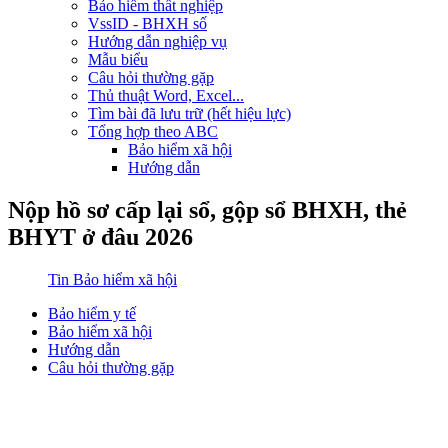
Bảo hiểm thất nghiệp
VssID - BHXH số
Hướng dẫn nghiệp vụ
Mẫu biểu
Câu hỏi thường gặp
Thủ thuật Word, Excel...
Tìm bài đã lưu trữ (hết hiệu lực)
Tổng hợp theo ABC
Bảo hiểm xã hội
Hướng dẫn
Nộp hồ sơ cấp lại sổ, gộp sổ BHXH, thẻ
BHYT ở đâu 2026
Tin Bảo hiểm xã hội
Bảo hiểm y tế
Bảo hiểm xã hội
Hướng dẫn
Câu hỏi thường gặp