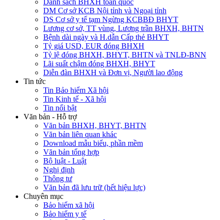
Danh sách BHXH toàn quốc
DM Cơ sở KCB Nội tỉnh và Ngoại tỉnh
DS Cơ sở y tế tạm Ngừng KCBBĐ BHYT
Lương cơ sở, TT vùng, Lương trần BHXH, BHTN
Bệnh dài ngày và H.dẫn Cấp thẻ BHYT
Tỷ giá USD, EUR đóng BHXH
Tỷ lệ đóng BHXH, BHYT, BHTN và TNLĐ-BNN
Lãi suất chậm đóng BHXH, BHYT
Diễn đàn BHXH và Đơn vị, Người lao động
Tin tức
Tin Bảo hiểm Xã hội
Tin Kinh tế - Xã hội
Tin nổi bật
Văn bản - Hỗ trợ
Văn bản BHXH, BHYT, BHTN
Văn bản liên quan khác
Download mẫu biểu, phần mềm
Văn bản tổng hợp
Bộ luật - Luật
Nghị định
Thông tư
Văn bản đã lưu trữ (hết hiệu lực)
Chuyên mục
Bảo hiểm xã hội
Bảo hiểm y tế