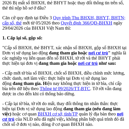
2026 Bị mất sổ BHXH, thẻ BHYT hoặc thay đổi thông tin trên sổ,
thẻ thì nộp hồ sơ ở đâu?
Căn cứ quy định tại Điều 3
Quy trình Thu BHXH, BHYT, BHTN;
cấp sổ, thẻ
mới từ 05/2026 theo
Quyết định 366/QĐ-BHXH
ngày
29/04/2026 của BHXH Việt Nam thì:
1. Cấp lại sổ, gộp sổ:
"Cấp sổ BHXH, thẻ BHYT, xác nhận sổ BHXH, gộp sổ BHXH tại
Đơn vị sử dụng lao động
đang tham gia hoặc
nơi cư trú
"
nghĩa là
các nghiệp vụ liên quan đến sổ BHXH, tờ rời và thẻ BHYT phải
thực hiện tại đơn vị
đang tham gia hoặc
nơi cư trú
như sau:
- Cấp mới tờ bìa sổ BHXH, chốt sổ BHXH, điều chỉnh mức lương,
chức danh, nơi làm việc: thực hiện tại Đơn vị sử dụng lao
động
đang tham gia. H
iện nay không thực hiện in tờ bìa, chỉ cấp
bìa trên dữ liệu theo
Thông tư 09/2026/TT-BTC
. Tờ rời vẫn đang
được in cho đến khi có thông báo dừng.
- Cấp lại tờ bìa, tờ rời do mất, thay đổi thông tin nhân thân: thực
hiện tại Đơn vị sử dụng lao động
đang tham gia (nếu đang làm
việc)
hoặc cơ quan
BHXH cơ sở, tỉnh/TP
quản lý địa bàn theo
nơi
cư trú
của NLĐ nếu đã nghỉ việc
,
không phân biệt quá trình đó đã
chốt sổ ở đơn vị nào, đóng ở cơ quan BHXH nào.