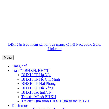
Diễn đàn Bảo hiểm xã hội trên mạng xã hội Facebook, Zalo,
Linkedin
Menu
Trang chủ
Tra cứu BHXH, BHYT
BHXH TP Hà Nội
BHXH TP Hồ Chí Minh
BHXH TP Hải Phòng
BHXH TP Đà Nẵng
BHXH các tỉnh/TP
Tra cứu Mã số BHXH
Tra cứu Quá trình BHXH, giá trị thẻ BHYT
Danh mục