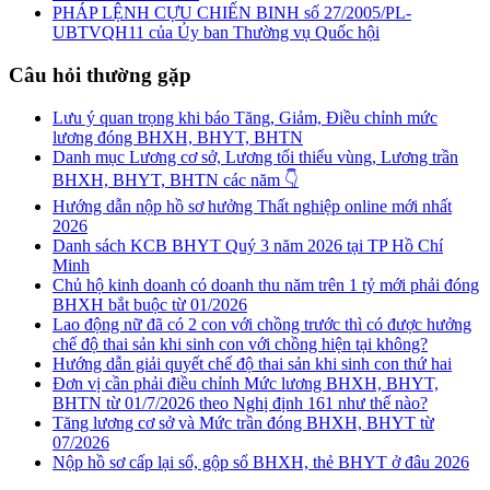
PHÁP LỆNH CỰU CHIẾN BINH số 27/2005/PL-
UBTVQH11 của Ủy ban Thường vụ Quốc hội
Câu hỏi thường gặp
Lưu ý quan trọng khi báo Tăng, Giảm, Điều chỉnh mức
lương đóng BHXH, BHYT, BHTN
Danh mục Lương cơ sở, Lương tối thiểu vùng, Lương trần
BHXH, BHYT, BHTN các năm 👇
Hướng dẫn nộp hồ sơ hưởng Thất nghiệp online mới nhất
2026
Danh sách KCB BHYT Quý 3 năm 2026 tại TP Hồ Chí
Minh
Chủ hộ kinh doanh có doanh thu năm trên 1 tỷ mới phải đóng
BHXH bắt buộc từ 01/2026
Lao động nữ đã có 2 con với chồng trước thì có được hưởng
chế độ thai sản khi sinh con với chồng hiện tại không?
Hướng dẫn giải quyết chế độ thai sản khi sinh con thứ hai
Đơn vị cần phải điều chỉnh Mức lương BHXH, BHYT,
BHTN từ 01/7/2026 theo Nghị định 161 như thế nào?
Tăng lương cơ sở và Mức trần đóng BHXH, BHYT từ
07/2026
Nộp hồ sơ cấp lại sổ, gộp sổ BHXH, thẻ BHYT ở đâu 2026