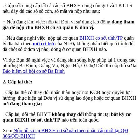
- Gộp sổ: cung cấp tất cả các sổ BHXH đang còn giữ và TK1-TS
nêu đầy đủ các số sổ còn, sổ mất và nộp như sau:
+ Nếu đang làm việc: nộp tại Đơn vị sử dụng lao động
đang tham
gia để nộp cho BHXH cơ sở quản lý đơn vị.
+ Nếu đang nghỉ việc: nộp tại cơ quan
BHXH cơ sở, tỉnh/TP
quản
lý địa bàn theo
nơi cư trú
của NLĐ
,
không phân biệt quá trình đó
đã chốt sổ ở đơn vị nào, đóng ở cơ quan BHXH nào.
Ví dụ: Bạn đã nghỉ việc và đang sinh sống hợp pháp tại 1 trong các
phường Ba Đình, Giảng Võ, Ngọc Hà, Ô Chợ Dừa thì nộp hồ sơ tại
Bảo hiểm xã hội cơ sở Ba Đình
2. Cấp lại thẻ:
- Cấp lại thẻ có thay đổi nhân thân hoặc nơi KCB hoặc quyền lợi
hưởng: thực hiện tại Đơn vị sử dụng lao động hoặc cơ quan BHXH
nơi
đang tham gia;
- Cấp lại, đổi thẻ BHYT
không thay đổi
thông tin: tại
bất kỳ cơ
quan BHXH
cơ sở, tỉnh/TP
nào trên toàn quốc.
Xem
Nộp hồ sơ tại BHXH cơ sở nào theo phân cấp mới tại QĐ
366/QĐ-BHXH