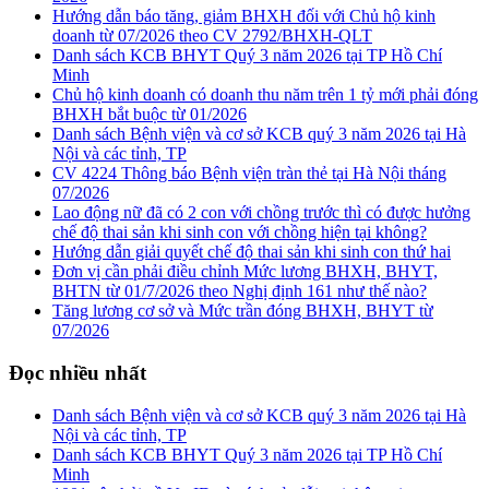
Hướng dẫn báo tăng, giảm BHXH đối với Chủ hộ kinh
doanh từ 07/2026 theo CV 2792/BHXH-QLT
Danh sách KCB BHYT Quý 3 năm 2026 tại TP Hồ Chí
Minh
Chủ hộ kinh doanh có doanh thu năm trên 1 tỷ mới phải đóng
BHXH bắt buộc từ 01/2026
Danh sách Bệnh viện và cơ sở KCB quý 3 năm 2026 tại Hà
Nội và các tỉnh, TP
CV 4224 Thông báo Bệnh viện tràn thẻ tại Hà Nội tháng
07/2026
Lao động nữ đã có 2 con với chồng trước thì có được hưởng
chế độ thai sản khi sinh con với chồng hiện tại không?
Hướng dẫn giải quyết chế độ thai sản khi sinh con thứ hai
Đơn vị cần phải điều chỉnh Mức lương BHXH, BHYT,
BHTN từ 01/7/2026 theo Nghị định 161 như thế nào?
Tăng lương cơ sở và Mức trần đóng BHXH, BHYT từ
07/2026
Đọc nhiều nhất
Danh sách Bệnh viện và cơ sở KCB quý 3 năm 2026 tại Hà
Nội và các tỉnh, TP
Danh sách KCB BHYT Quý 3 năm 2026 tại TP Hồ Chí
Minh